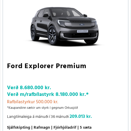
Ford Explorer Premium
Verð
8.680.000 kr.
Verð m/rafbílastyrk
8.180.000 kr.
*
Rafbílastyrkur 500.000 kr.
*Kaupandinn sækir um styrk í gegnum Orkusjóð
209.013 kr.
Langtímaleiga á mánuði í 36 mánuði
Sjálfskipting
Rafmagn
Fjórhjóladrif
5 sæta