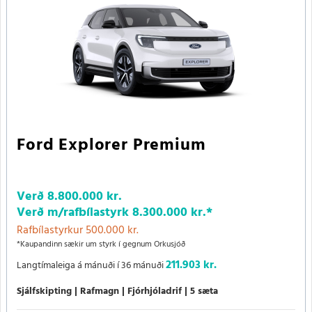
Ford Explorer Premium
Verð
8.800.000 kr.
Verð m/rafbílastyrk
8.300.000 kr.
*
Rafbílastyrkur 500.000 kr.
*Kaupandinn sækir um styrk í gegnum Orkusjóð
211.903 kr.
Langtímaleiga á mánuði í 36 mánuði
Sjálfskipting
Rafmagn
Fjórhjóladrif
5 sæta