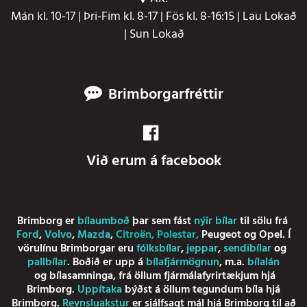
Mán kl. 10-17 | Þri-Fim kl. 8-17 | Fös kl. 8-16:15 | Lau Lokað
| Sun Lokað
Brimborgarfréttir
Við erum á facebook
Brimborg er
bílaumboð
þar sem fást
nýir bílar
til sölu frá
Ford
,
Volvo
,
Mazda
,
Citroën
,
Polestar
,
Peugeot
og
Opel
. Í
vörulínu Brimborgar eru
fólksbílar
,
jeppar
,
sendibílar
og
pallbílar
. Boðið er upp á
bílafjármögnun
, m.a.
bílalán
og
bílasamninga
, frá öllum fjármálafyrirtækjum hjá
Brimborg.
Uppítaka
býðst á öllum tegundum bíla hjá
Brimborg.
Reynsluakstur
er sjálfsagt mál hjá Brimborg til að