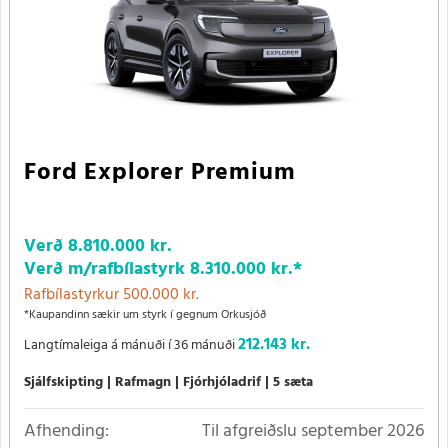
Ford Explorer Premium
Verð
8.810.000 kr.
Verð m/rafbílastyrk
8.310.000 kr.
*
Rafbílastyrkur 500.000 kr.
*Kaupandinn sækir um styrk í gegnum Orkusjóð
212.143 kr.
Langtímaleiga á mánuði í 36 mánuði
Sjálfskipting
Rafmagn
Fjórhjóladrif
5 sæta
Afhending:
Til afgreiðslu september 2026