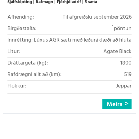
Sjálfskipting
Rafmagn
Fjórhjóladrif
5 sæta
Afhending:
Til afgreiðslu september 2026
Birgðastaða:
Í pöntun
Innrétting:
Lúxus AGR sæti með leðuráklæði að hluta
Litur:
Agate Black
Dráttargeta (kg):
1800
Rafdrægni allt að (km):
519
Flokkur:
Jeppar
Meira