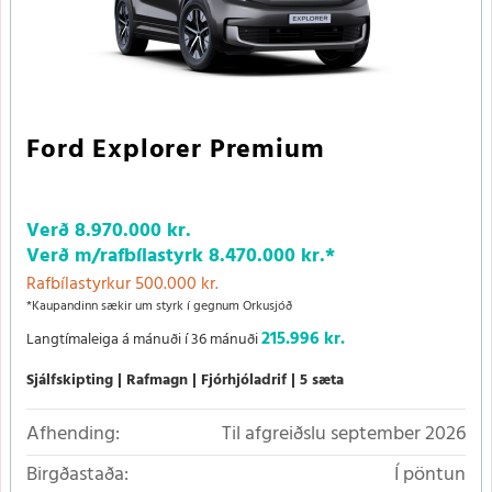
Ford Explorer Premium
Verð
8.970.000 kr.
Verð m/rafbílastyrk
8.470.000 kr.
*
Rafbílastyrkur 500.000 kr.
*Kaupandinn sækir um styrk í gegnum Orkusjóð
215.996 kr.
Langtímaleiga á mánuði í 36 mánuði
Sjálfskipting
Rafmagn
Fjórhjóladrif
5 sæta
Afhending:
Til afgreiðslu september 2026
Birgðastaða:
Í pöntun