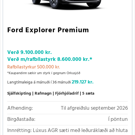
Ford Explorer Premium
Verð
9.100.000 kr.
Verð m/rafbílastyrk
8.600.000 kr.
*
Rafbílastyrkur 500.000 kr.
*Kaupandinn sækir um styrk í gegnum Orkusjóð
219.127 kr.
Langtímaleiga á mánuði í 36 mánuði
Sjálfskipting
Rafmagn
Fjórhjóladrif
5 sæta
Afhending:
Til afgreiðslu september 2026
Birgðastaða:
Í pöntun
Innrétting:
Lúxus AGR sæti með leðuráklæði að hluta