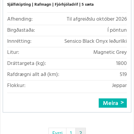
Sjálfskipting
Rafmagn
Fjórhjóladrif
5 sæta
Afhending:
Til afgreiðslu október 2026
Birgðastaða:
Í pöntun
Innrétting:
Sensico Black Onyx leðurlíki
Litur:
Magnetic Grey
Dráttargeta (kg):
1800
Rafdrægni allt að (km):
519
Flokkur:
Jeppar
Meira
Fyrri
1
2