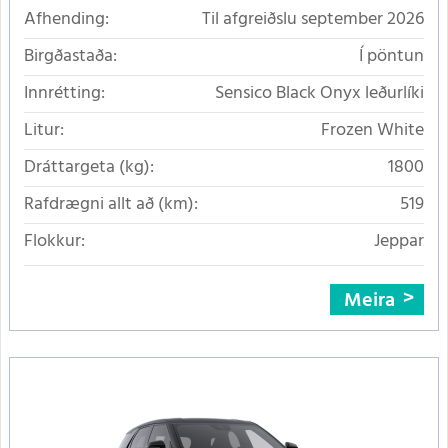
Afhending:
Til afgreiðslu september 2026
Birgðastaða:
Í pöntun
Innrétting:
Sensico Black Onyx leðurlíki
Litur:
Frozen White
Dráttargeta (kg):
1800
Rafdrægni allt að (km):
519
Flokkur:
Jeppar
Meira