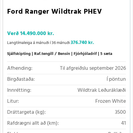
Ford Ranger Wildtrak PHEV
Verð
14.490.000 kr.
376.740 kr.
Langtímaleiga á mánuði í 36 mánuði
Sjálfskipting
Raf.tengill / Bensín
Fjórhjóladrif
5 sæta
Afhending:
Til afgreiðslu september 2026
Birgðastaða:
Í pöntun
Innrétting:
Wildtrak Leðuráklæði
Litur:
Frozen White
Dráttargeta (kg):
3500
Rafdrægni allt að (km):
41