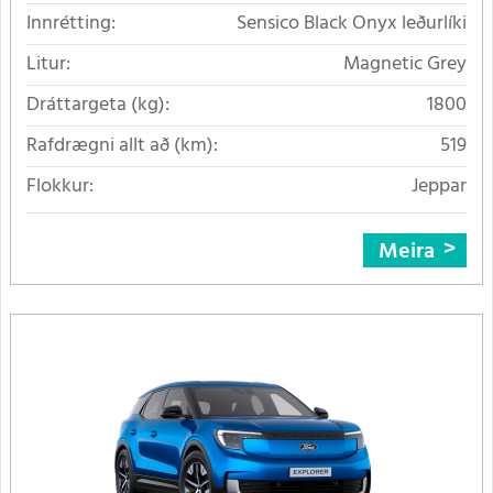
Innrétting:
Sensico Black Onyx leðurlíki
Litur:
Magnetic Grey
Dráttargeta (kg):
1800
Rafdrægni allt að (km):
519
Flokkur:
Jeppar
Meira