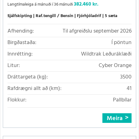
382.460 kr.
Langtímaleiga á mánuði í 36 mánuði
Sjálfskipting
Raf.tengill / Bensín
Fjórhjóladrif
5 sæta
Afhending:
Til afgreiðslu september 2026
Birgðastaða:
Í pöntun
Innrétting:
Wildtrak Leðuráklæði
Litur:
Cyber Orange
Dráttargeta (kg):
3500
Rafdrægni allt að (km):
41
Flokkur:
Pallbílar
Meira