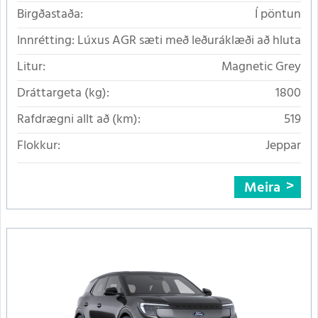
Birgðastaða:
Í pöntun
Innrétting:
Lúxus AGR sæti með leðuráklæði að hluta
Litur:
Magnetic Grey
Dráttargeta (kg):
1800
Rafdrægni allt að (km):
519
Flokkur:
Jeppar
Meira