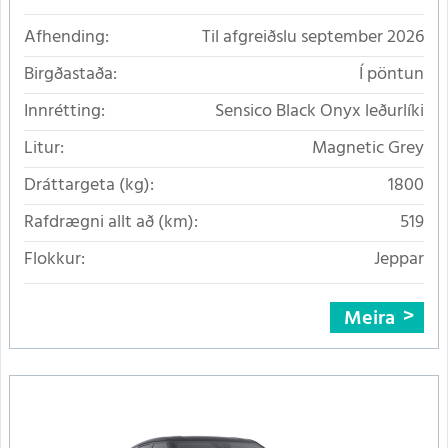
Afhending:
Til afgreiðslu september 2026
Birgðastaða:
Í pöntun
Innrétting:
Sensico Black Onyx leðurlíki
Litur:
Magnetic Grey
Dráttargeta (kg):
1800
Rafdrægni allt að (km):
519
Flokkur:
Jeppar
Meira