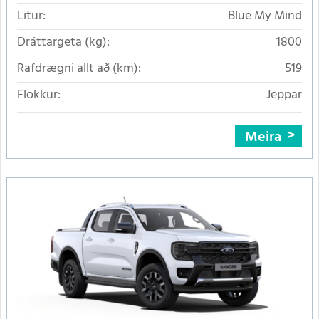
Litur:
Blue My Mind
Dráttargeta (kg):
1800
Rafdrægni allt að (km):
519
Flokkur:
Jeppar
Meira