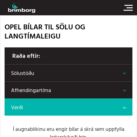
OPEL BÍLAR TIL SÖLU OG
LANGTÍMALEIGU
Raða eftir:
Sölustöðu
Afhendingartíma
Verði
Í augnablikinu eru engir bílar á skrá sem uppfylla