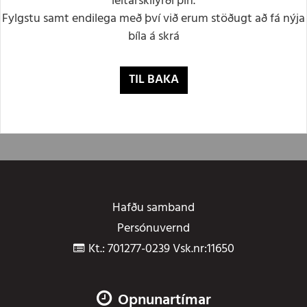
leitarskilyrði þín.
Fylgstu samt endilega með því við erum stöðugt að fá nýja
bíla á skrá
TIL BAKA
Hafðu samband
Persónuvernd
Kt.: 701277-0239 Vsk.nr:11650
Opnunartímar