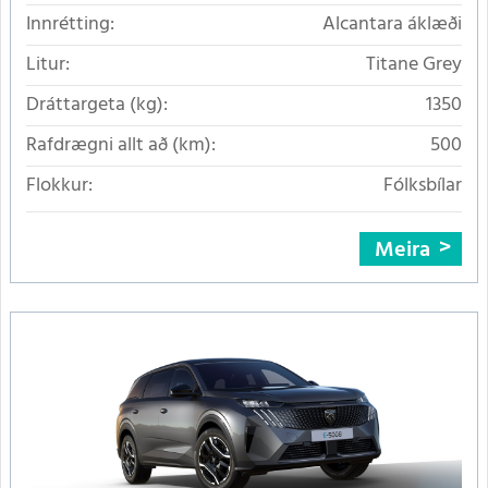
Innrétting:
Alcantara áklæði
Litur:
Titane Grey
Dráttargeta (kg):
1350
Rafdrægni allt að (km):
500
Flokkur:
Fólksbílar
Meira