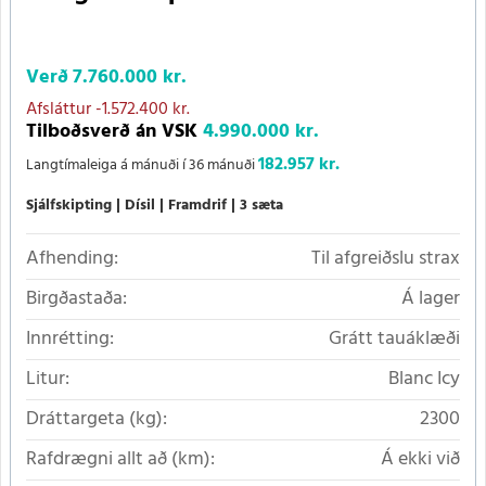
Verð
7.760.000 kr.
Afsláttur
-1.572.400 kr.
Tilboðsverð án VSK
4.990.000 kr.
182.957 kr.
Langtímaleiga á mánuði í 36 mánuði
Sjálfskipting
Dísil
Framdrif
3 sæta
Afhending:
Til afgreiðslu strax
Birgðastaða:
Á lager
Innrétting:
Grátt tauáklæði
Litur:
Blanc Icy
Dráttargeta (kg):
2300
Rafdrægni allt að (km):
Á ekki við