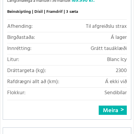
169.990 kr.
Langtímaleiga á mánuði í 36 mánuði
Beinskipting
Dísil
Framdrif
3 sæta
Afhending:
Til afgreiðslu strax
Birgðastaða:
Á lager
Innrétting:
Grátt tauáklæði
Litur:
Blanc Icy
Dráttargeta (kg):
2300
Rafdrægni allt að (km):
Á ekki við
Flokkur:
Sendibílar
Meira