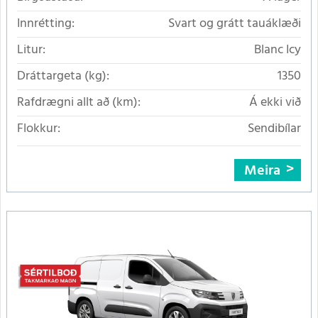
Innrétting:
Svart og grátt tauáklæði
Litur:
Blanc Icy
Dráttargeta (kg):
1350
Rafdrægni allt að (km):
Á ekki við
Flokkur:
Sendibílar
Meira