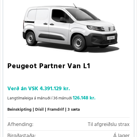
Peugeot Partner Van L1
Verð án VSK
4.391.129 kr.
126.148 kr.
Langtímaleiga á mánuði í 36 mánuði
Beinskipting
Dísil
Framdrif
3 sæta
Afhending:
Til afgreiðslu strax
Birgðastaða:
Á lager