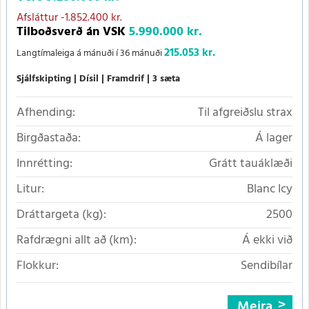
Afsláttur
-1.852.400 kr.
Tilboðsverð án VSK
5.990.000 kr.
215.053 kr.
Langtímaleiga á mánuði í 36 mánuði
Sjálfskipting
Dísil
Framdrif
3 sæta
Afhending:
Til afgreiðslu strax
Birgðastaða:
Á lager
Innrétting:
Grátt tauáklæði
Litur:
Blanc Icy
Dráttargeta (kg):
2500
Rafdrægni allt að (km):
Á ekki við
Flokkur:
Sendibílar
Meira