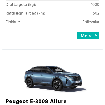
Dráttargeta (kg):
1000
Rafdrægni allt að (km):
502
Flokkur:
Fólksbílar
Meira
Peugeot E-3008 Allure