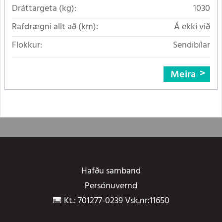
Dráttargeta (kg):
1030
Rafdrægni allt að (km):
Á ekki við
Flokkur:
Sendibílar
Meira
Hafðu samband
Persónuvernd
Kt.: 701277-0239 Vsk.nr:11650