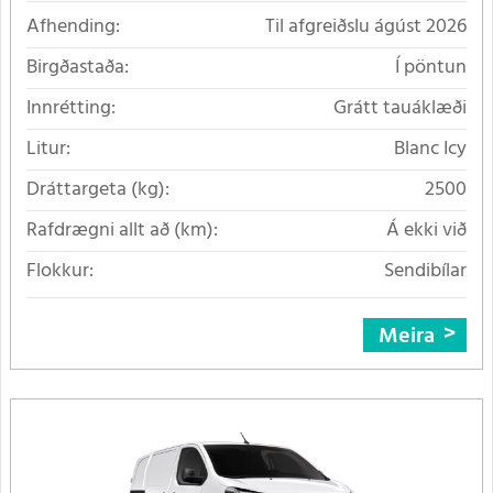
Afhending:
Til afgreiðslu ágúst 2026
Birgðastaða:
Í pöntun
Innrétting:
Grátt tauáklæði
Litur:
Blanc Icy
Dráttargeta (kg):
2500
Rafdrægni allt að (km):
Á ekki við
Flokkur:
Sendibílar
Meira