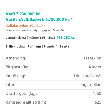
Verð
7.230.000 kr.
Verð m/rafbílastyrk
6.730.000 kr.
*
Rafbílastyrkur 500.000 kr.
*Kaupandinn sækir um styrk í gegnum Orkusjóð
168.082 kr.
Langtímaleiga á mánuði í 36 mánuði
Sjálfskipting
Rafmagn
Framdrif
5 sæta
Afhending:
Frátekinn
Birgðastaða:
Á lager
Innrétting:
Uziris tauáklæði
Litur:
Ingaro Blue
Dráttargeta (kg):
1250
Rafdrægni allt að (km):
525