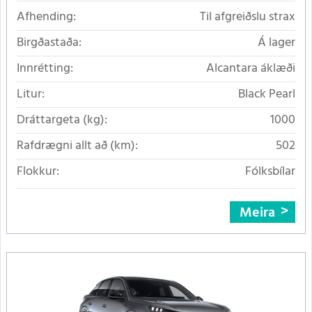
Afhending:
Til afgreiðslu strax
Birgðastaða:
Á lager
Innrétting:
Alcantara áklæði
Litur:
Black Pearl
Dráttargeta (kg):
1000
Rafdrægni allt að (km):
502
Flokkur:
Fólksbílar
Meira