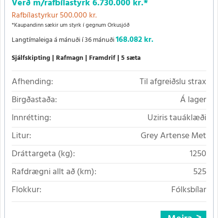
Verð m/rafbílastyrk
6.730.000 kr.
*
Rafbílastyrkur 500.000 kr.
*Kaupandinn sækir um styrk í gegnum Orkusjóð
168.082 kr.
Langtímaleiga á mánuði í 36 mánuði
Sjálfskipting
Rafmagn
Framdrif
5 sæta
Afhending:
Til afgreiðslu strax
Birgðastaða:
Á lager
Innrétting:
Uziris tauáklæði
Litur:
Grey Artense Met
Dráttargeta (kg):
1250
Rafdrægni allt að (km):
525
Flokkur:
Fólksbílar