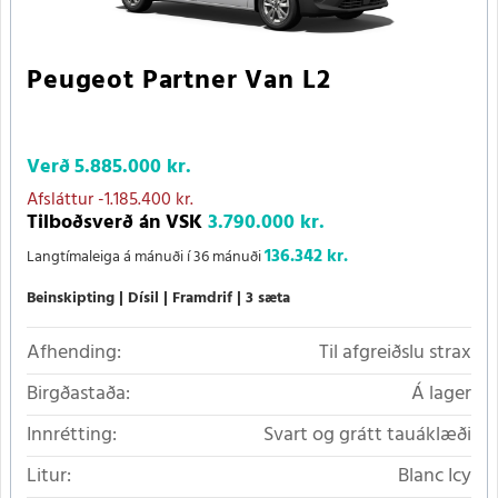
Peugeot Partner Van L2
Verð
5.885.000 kr.
Afsláttur
-1.185.400 kr.
Tilboðsverð án VSK
3.790.000 kr.
136.342 kr.
Langtímaleiga á mánuði í 36 mánuði
Beinskipting
Dísil
Framdrif
3 sæta
Afhending:
Til afgreiðslu strax
Birgðastaða:
Á lager
Innrétting:
Svart og grátt tauáklæði
Litur:
Blanc Icy