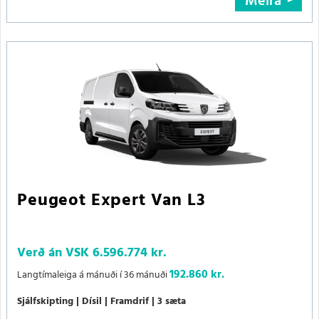
Meira
Peugeot Expert Van L3
Verð án VSK
6.596.774 kr.
192.860 kr.
Langtímaleiga á mánuði í 36 mánuði
Sjálfskipting
Dísil
Framdrif
3 sæta