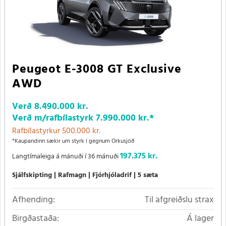
Peugeot E-3008 GT Exclusive
AWD
Verð
8.490.000 kr.
Verð m/rafbílastyrk
7.990.000 kr.
*
Rafbílastyrkur 500.000 kr.
*Kaupandinn sækir um styrk í gegnum Orkusjóð
197.375 kr.
Langtímaleiga á mánuði í 36 mánuði
Sjálfskipting
Rafmagn
Fjórhjóladrif
5 sæta
Afhending:
Til afgreiðslu strax
Birgðastaða:
Á lager