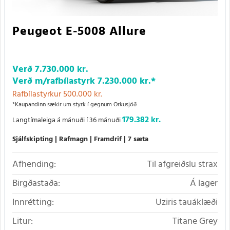
Peugeot E-5008 Allure
Verð
7.730.000 kr.
Verð m/rafbílastyrk
7.230.000 kr.
*
Rafbílastyrkur 500.000 kr.
*Kaupandinn sækir um styrk í gegnum Orkusjóð
179.382 kr.
Langtímaleiga á mánuði í 36 mánuði
Sjálfskipting
Rafmagn
Framdrif
7 sæta
Afhending:
Til afgreiðslu strax
Birgðastaða:
Á lager
Innrétting:
Uziris tauáklæði
Litur:
Titane Grey