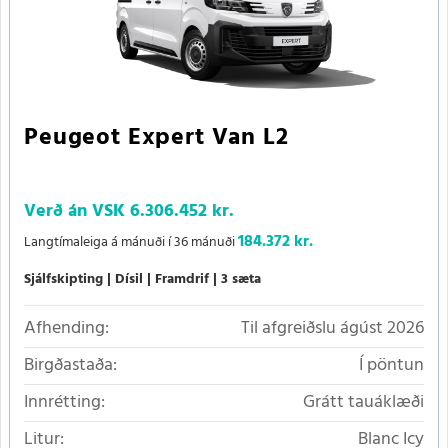
Peugeot Expert Van L2
Verð án VSK
6.306.452 kr.
184.372 kr.
Langtímaleiga á mánuði í 36 mánuði
Sjálfskipting
Dísil
Framdrif
3 sæta
Afhending:
Til afgreiðslu ágúst 2026
Birgðastaða:
Í pöntun
Innrétting:
Grátt tauáklæði
Litur:
Blanc Icy