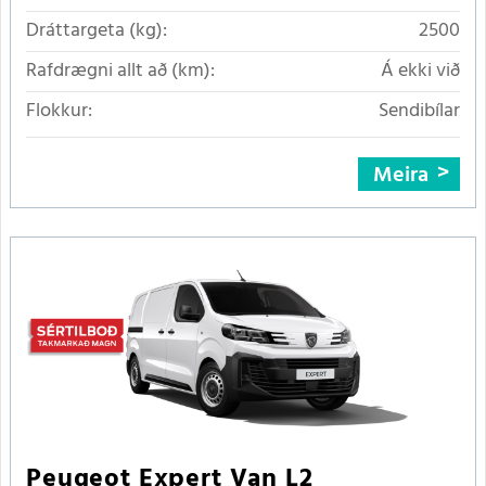
Dráttargeta (kg):
2500
Rafdrægni allt að (km):
Á ekki við
Flokkur:
Sendibílar
Meira
Peugeot Expert Van L2