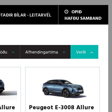
OPIÐ
TAÐIR BÍLAR - LEITARVÉL
HAFÐU SAMBAND
töðu
Afhendingartíma
Verði
llure
Peugeot E-3008 Allure