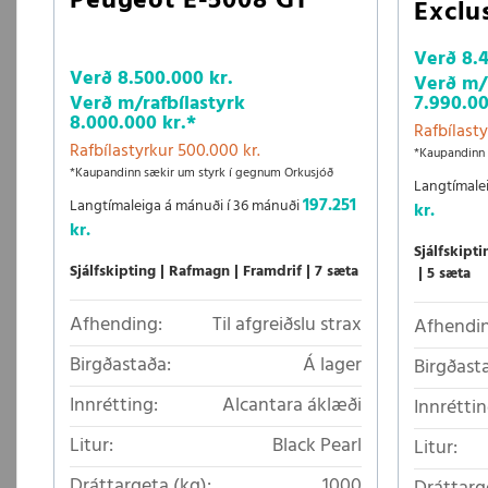
Peugeot E-5008 GT
Exclu
Verð
8.
Verð
8.500.000 kr.
Verð m/r
Verð m/rafbílastyrk
7.990.00
8.000.000 kr.
*
Rafbílasty
Rafbílastyrkur 500.000 kr.
*Kaupandinn 
*Kaupandinn sækir um styrk í gegnum Orkusjóð
Langtímale
197.251
Langtímaleiga á mánuði í 36 mánuði
kr.
kr.
Sjálfskipti
Sjálfskipting
Rafmagn
Framdrif
7 sæta
5 sæta
Afhending:
Til afgreiðslu strax
Afhendin
Birgðastaða:
Á lager
Birgðast
Innrétting:
Alcantara áklæði
Innréttin
Litur:
Black Pearl
Litur:
Dráttargeta (kg):
1000