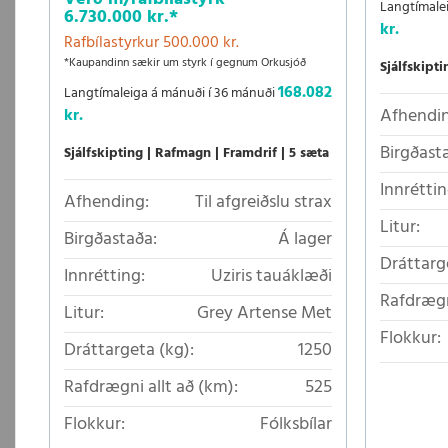
Langtímale
6.730.000 kr.
*
kr.
Rafbílastyrkur 500.000 kr.
*Kaupandinn sækir um styrk í gegnum Orkusjóð
Sjálfskipti
168.082
Langtímaleiga á mánuði í 36 mánuði
Afhendin
kr.
Birgðast
Sjálfskipting
Rafmagn
Framdrif
5 sæta
Innréttin
Afhending:
Til afgreiðslu strax
Litur:
Birgðastaða:
Á lager
Dráttarg
Innrétting:
Uziris tauáklæði
Rafdrægn
Litur:
Grey Artense Met
Flokkur:
Dráttargeta (kg):
1250
Rafdrægni allt að (km):
525
Flokkur:
Fólksbílar