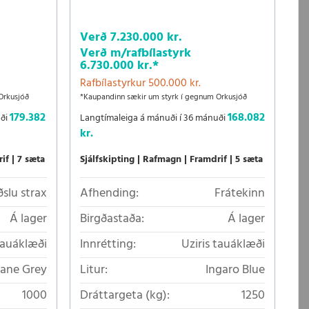
Verð
7.230.000 kr.
Verð m/rafbílastyrk
6.730.000 kr.
*
Rafbílastyrkur 500.000 kr.
Orkusjóð
*Kaupandinn sækir um styrk í gegnum Orkusjóð
179.382
168.082
uði
Langtímaleiga á mánuði í 36 mánuði
kr.
if
7 sæta
Sjálfskipting
Rafmagn
Framdrif
5 sæta
ðslu strax
Afhending:
Frátekinn
Á lager
Birgðastaða:
Á lager
tauáklæði
Innrétting:
Uziris tauáklæði
tane Grey
Litur:
Ingaro Blue
1000
Dráttargeta (kg):
1250