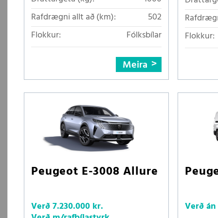
Dráttarg
Rafdrægni allt að (km):
502
Rafdrægn
Flokkur:
Fólksbílar
Flokkur:
Meira
Peugeot E-3008 Allure
Peuge
Verð
7.230.000 kr.
Verð án
Verð m/rafbílastyrk