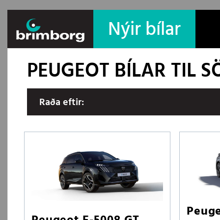
Nýir bílar
PEUGEOT BÍLAR TIL 
Raða eftir:
Peuge