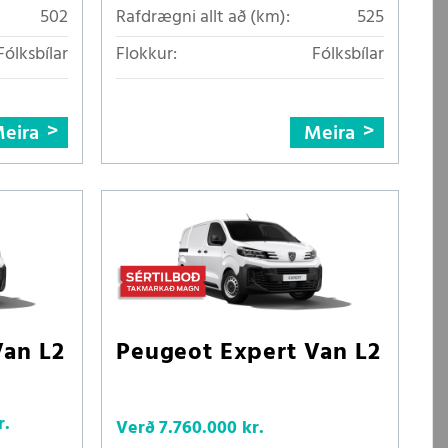
502
Rafdrægni allt að (km):
525
Fólksbílar
Flokkur:
Fólksbílar
eira
Meira
Van L2
Peugeot Expert Van L2
r.
Verð
7.760.000 kr.