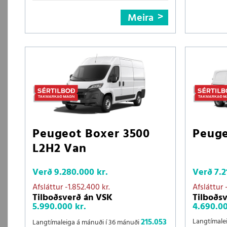
Meira
Peugeot Boxer 3500
Peuge
L2H2 Van
Verð
9.280.000 kr.
Verð
7.2
Afsláttur
-1.852.400 kr.
Afsláttur
Tilboðsverð án VSK
Tilboðs
5.990.000 kr.
4.690.00
215.053
Langtímale
Langtímaleiga á mánuði í 36 mánuði