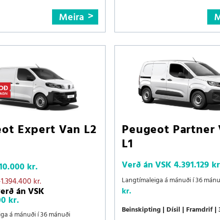
Meira
M
ot Expert Van L2
Peugeot Partner
L1
Verð án VSK
4.391.129 kr
10.000 kr.
Langtímaleiga á mánuði í 36 mán
-1.394.400 kr.
verð án VSK
kr.
0 kr.
Beinskipting
Dísil
Framdrif
iga á mánuði í 36 mánuði