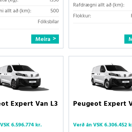
eta (kg):
1350
Rafdrægni allt að (km):
i allt að (km):
500
Flokkur:
Fólksbílar
Meira
M
ot Expert Van L3
Peugeot Expert 
 VSK
6.596.774 kr.
Verð án VSK
6.306.452 k