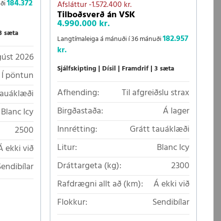
184.372
uði
Afsláttur
-1.572.400 kr.
Tilboðsverð án VSK
4.990.000 kr.
3 sæta
182.957
Langtímaleiga á mánuði í 36 mánuði
kr.
ágúst 2026
Sjálfskipting
Dísil
Framdrif
3 sæta
Í pöntun
Afhending:
Til afgreiðslu strax
tauáklæði
Birgðastaða:
Á lager
Blanc Icy
Innrétting:
Grátt tauáklæði
2500
Litur:
Blanc Icy
Á ekki við
Dráttargeta (kg):
2300
Sendibílar
Rafdrægni allt að (km):
Á ekki við
Flokkur:
Sendibílar