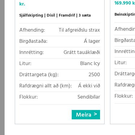
169.990 k
kr.
Beinskipti
Sjálfskipting
Dísil
Framdrif
3 sæta
Afhendin
Afhending:
Til afgreiðslu strax
Birgðast
Birgðastaða:
Á lager
Innréttin
Innrétting:
Grátt tauáklæði
Litur:
Litur:
Blanc Icy
Dráttarg
Dráttargeta (kg):
2500
Rafdrægn
Rafdrægni allt að (km):
Á ekki við
Flokkur:
Flokkur:
Sendibílar
Meira