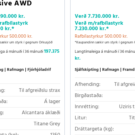
sive AWD
490.000 kr.
Verð
7.730.000 kr.
afbílastyrk
Verð m/rafbílastyrk
0 kr.
*
7.230.000 kr.
*
rkur 500.000 kr.
Rafbílastyrkur 500.000 kr.
sækir um styrk í gegnum Orkusjóð
*Kaupandinn sækir um styrk í gegnum 
197.375
iga á mánuði í 36 mánuði
Langtímaleiga á mánuði í 36 mán
kr.
ng
Rafmagn
Fjórhjóladrif
Sjálfskipting
Rafmagn
Framdr
Afhending:
Til afgrei
g:
Til afgreiðslu strax
Birgðastaða:
aða:
Á lager
Innrétting:
Uziris 
g:
Alcantara áklæði
Litur:
Ti
Titane Grey
Dráttargeta (kg):