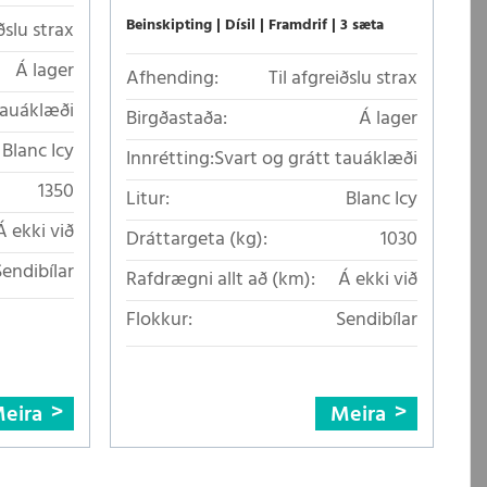
Beinskipting
Dísil
Framdrif
3 sæta
ðslu strax
Á lager
Afhending:
Til afgreiðslu strax
tauáklæði
Birgðastaða:
Á lager
Blanc Icy
Innrétting:
Svart og grátt tauáklæði
1350
Litur:
Blanc Icy
Á ekki við
Dráttargeta (kg):
1030
Sendibílar
Rafdrægni allt að (km):
Á ekki við
Flokkur:
Sendibílar
eira
Meira