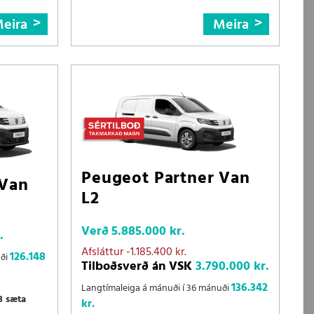
eira
Meira
Peugeot Partner Van
 Van
L2
Verð
5.885.000 kr.
.
Afsláttur
-1.185.400 kr.
126.148
uði
Tilboðsverð án VSK
3.790.000 kr.
136.342
Langtímaleiga á mánuði í 36 mánuði
3 sæta
kr.