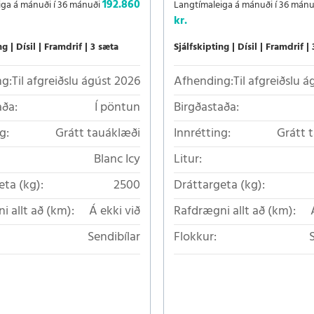
192.860
iga á mánuði í 36 mánuði
Langtímaleiga á mánuði í 36 mán
kr.
ng
Dísil
Framdrif
3 sæta
Sjálfskipting
Dísil
Framdrif
g:
Til afgreiðslu ágúst 2026
Afhending:
Til afgreiðslu 
aða:
Í pöntun
Birgðastaða:
g:
Grátt tauáklæði
Innrétting:
Grátt 
Blanc Icy
Litur:
eta (kg):
2500
Dráttargeta (kg):
i allt að (km):
Á ekki við
Rafdrægni allt að (km):
Sendibílar
Flokkur: