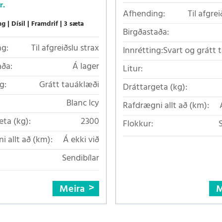
r.
Afhending:
Til afgrei
ng
Dísil
Framdrif
3 sæta
Birgðastaða:
g:
Til afgreiðslu strax
Innrétting:
Svart og grátt 
aða:
Á lager
Litur:
g:
Grátt tauáklæði
Dráttargeta (kg):
Blanc Icy
Rafdrægni allt að (km):
eta (kg):
2300
Flokkur:
i allt að (km):
Á ekki við
Sendibílar
Meira
M