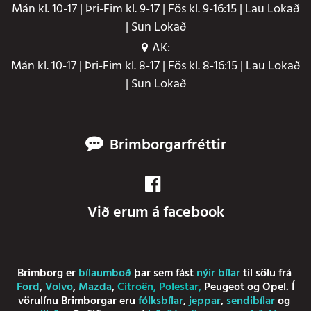
Mán kl. 10-17 | Þri-Fim kl. 9-17 | Fös kl. 9-16:15 | Lau Lokað
| Sun Lokað
AK:
Mán kl. 10-17 | Þri-Fim kl. 8-17 | Fös kl. 8-16:15 | Lau Lokað
| Sun Lokað
Brimborgarfréttir
Við erum á facebook
Brimborg er
bílaumboð
þar sem fást
nýir bílar
til sölu frá
Ford
,
Volvo
,
Mazda
,
Citroën
,
Polestar
,
Peugeot
og
Opel
. Í
vörulínu Brimborgar eru
fólksbílar
,
jeppar
,
sendibílar
og