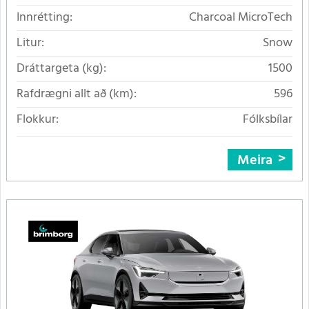
Innrétting:
Charcoal MicroTech
Litur:
Snow
Dráttargeta (kg):
1500
Rafdrægni allt að (km):
596
Flokkur:
Fólksbílar
Meira