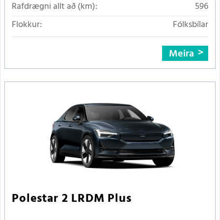
Rafdrægni allt að (km):
596
Flokkur:
Fólksbílar
Meira
Polestar 2 LRDM Plus