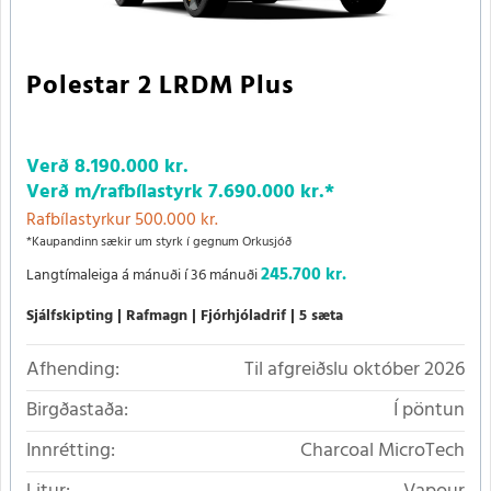
Polestar 2 LRDM Plus
Verð
8.190.000 kr.
Verð m/rafbílastyrk
7.690.000 kr.
*
Rafbílastyrkur 500.000 kr.
*Kaupandinn sækir um styrk í gegnum Orkusjóð
245.700 kr.
Langtímaleiga á mánuði í 36 mánuði
Sjálfskipting
Rafmagn
Fjórhjóladrif
5 sæta
Afhending:
Til afgreiðslu október 2026
Birgðastaða:
Í pöntun
Innrétting:
Charcoal MicroTech