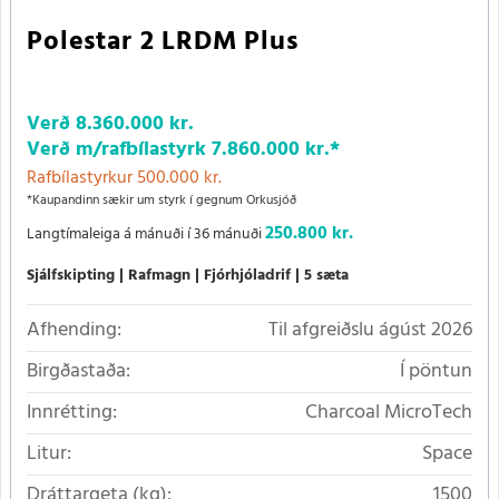
Polestar 2 LRDM Plus
Verð
8.360.000 kr.
Verð m/rafbílastyrk
7.860.000 kr.
*
Rafbílastyrkur 500.000 kr.
*Kaupandinn sækir um styrk í gegnum Orkusjóð
250.800 kr.
Langtímaleiga á mánuði í 36 mánuði
Sjálfskipting
Rafmagn
Fjórhjóladrif
5 sæta
Afhending:
Til afgreiðslu ágúst 2026
Birgðastaða:
Í pöntun
Innrétting:
Charcoal MicroTech
Litur:
Space
Dráttargeta (kg):
1500