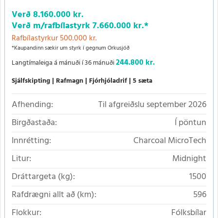
Verð
8.160.000 kr.
Verð m/rafbílastyrk
7.660.000 kr.
*
Rafbílastyrkur 500.000 kr.
*Kaupandinn sækir um styrk í gegnum Orkusjóð
244.800 kr.
Langtímaleiga á mánuði í 36 mánuði
Sjálfskipting
Rafmagn
Fjórhjóladrif
5 sæta
Afhending:
Til afgreiðslu september 2026
Birgðastaða:
Í pöntun
Innrétting:
Charcoal MicroTech
Litur:
Midnight
Dráttargeta (kg):
1500
Rafdrægni allt að (km):
596
Flokkur:
Fólksbílar