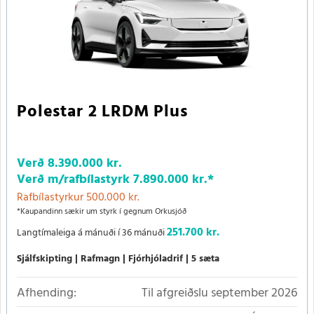
Polestar 2 LRDM Plus
Verð
8.390.000 kr.
Verð m/rafbílastyrk
7.890.000 kr.
*
Rafbílastyrkur 500.000 kr.
*Kaupandinn sækir um styrk í gegnum Orkusjóð
251.700 kr.
Langtímaleiga á mánuði í 36 mánuði
Sjálfskipting
Rafmagn
Fjórhjóladrif
5 sæta
Afhending:
Til afgreiðslu september 2026