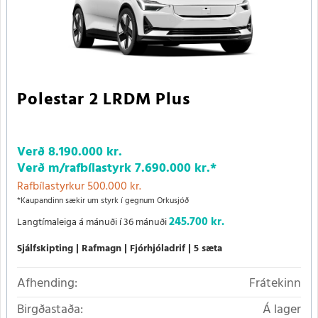
Polestar 2 LRDM Plus
Verð
8.190.000 kr.
Verð m/rafbílastyrk
7.690.000 kr.
*
Rafbílastyrkur 500.000 kr.
*Kaupandinn sækir um styrk í gegnum Orkusjóð
245.700 kr.
Langtímaleiga á mánuði í 36 mánuði
Sjálfskipting
Rafmagn
Fjórhjóladrif
5 sæta
Afhending:
Frátekinn
Birgðastaða:
Á lager