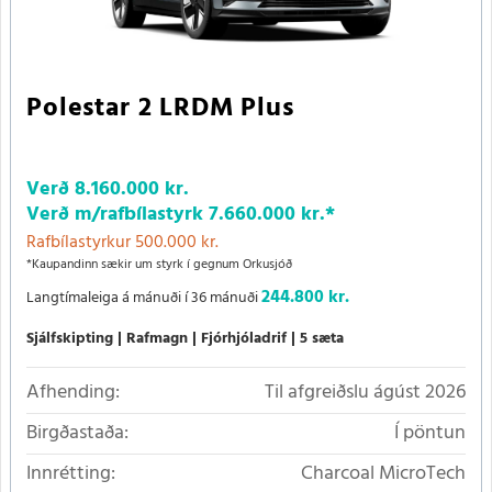
Polestar 2 LRDM Plus
Verð
8.160.000 kr.
Verð m/rafbílastyrk
7.660.000 kr.
*
Rafbílastyrkur 500.000 kr.
*Kaupandinn sækir um styrk í gegnum Orkusjóð
244.800 kr.
Langtímaleiga á mánuði í 36 mánuði
Sjálfskipting
Rafmagn
Fjórhjóladrif
5 sæta
Afhending:
Til afgreiðslu ágúst 2026
Birgðastaða:
Í pöntun
Innrétting:
Charcoal MicroTech