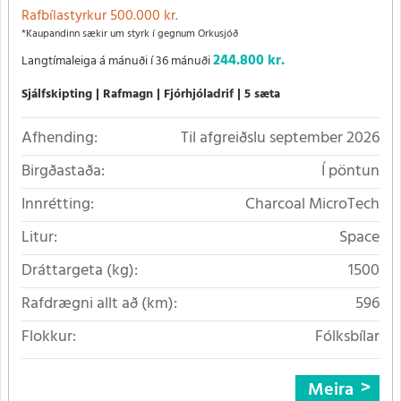
Rafbílastyrkur 500.000 kr.
*Kaupandinn sækir um styrk í gegnum Orkusjóð
244.800 kr.
Langtímaleiga á mánuði í 36 mánuði
Sjálfskipting
Rafmagn
Fjórhjóladrif
5 sæta
Afhending:
Til afgreiðslu september 2026
Birgðastaða:
Í pöntun
Innrétting:
Charcoal MicroTech
Litur:
Space
Dráttargeta (kg):
1500
Rafdrægni allt að (km):
596
Flokkur:
Fólksbílar
Meira