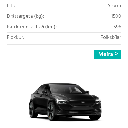
Litur:
Storm
Dráttargeta (kg):
1500
Rafdrægni allt að (km):
596
Flokkur:
Fólksbílar
Meira