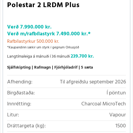
Polestar 2 LRDM Plus
Verð
7.990.000 kr.
Verð m/rafbílastyrk
7.490.000 kr.
*
Rafbílastyrkur 500.000 kr.
*Kaupandinn sækir um styrk í gegnum Orkusjóð
239.700 kr.
Langtímaleiga á mánuði í 36 mánuði
Sjálfskipting
Rafmagn
Fjórhjóladrif
5 sæta
Afhending:
Til afgreiðslu september 2026
Birgðastaða:
Í pöntun
Innrétting:
Charcoal MicroTech
Litur:
Vapour
Dráttargeta (kg):
1500