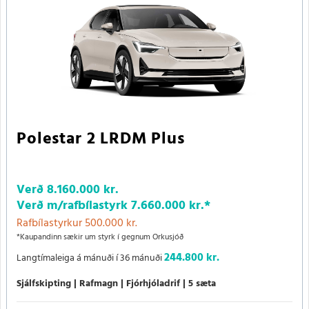
Polestar 2 LRDM Plus
Verð
8.160.000 kr.
Verð m/rafbílastyrk
7.660.000 kr.
*
Rafbílastyrkur 500.000 kr.
*Kaupandinn sækir um styrk í gegnum Orkusjóð
244.800 kr.
Langtímaleiga á mánuði í 36 mánuði
Sjálfskipting
Rafmagn
Fjórhjóladrif
5 sæta