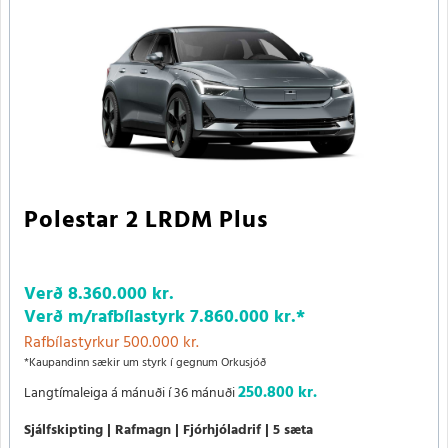
Polestar 2 LRDM Plus
Verð
8.360.000 kr.
Verð m/rafbílastyrk
7.860.000 kr.
*
Rafbílastyrkur 500.000 kr.
*Kaupandinn sækir um styrk í gegnum Orkusjóð
250.800 kr.
Langtímaleiga á mánuði í 36 mánuði
Sjálfskipting
Rafmagn
Fjórhjóladrif
5 sæta