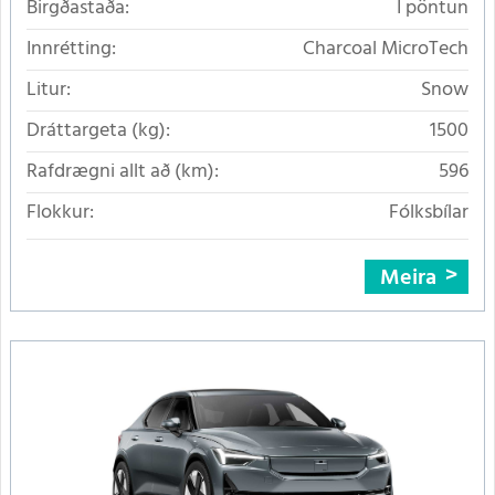
Birgðastaða:
Í pöntun
Innrétting:
Charcoal MicroTech
Litur:
Snow
Dráttargeta (kg):
1500
Rafdrægni allt að (km):
596
Flokkur:
Fólksbílar
Meira