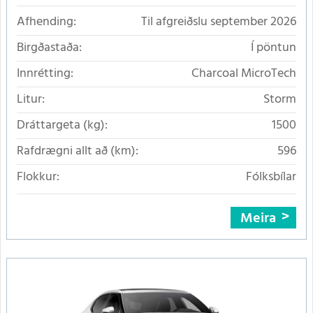
Afhending:
Til afgreiðslu september 2026
Birgðastaða:
Í pöntun
Innrétting:
Charcoal MicroTech
Litur:
Storm
Dráttargeta (kg):
1500
Rafdrægni allt að (km):
596
Flokkur:
Fólksbílar
Meira