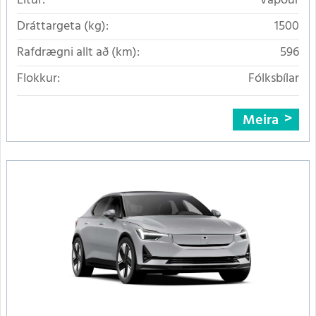
Litur:
Vapour
Dráttargeta (kg):
1500
Rafdrægni allt að (km):
596
Flokkur:
Fólksbílar
Meira