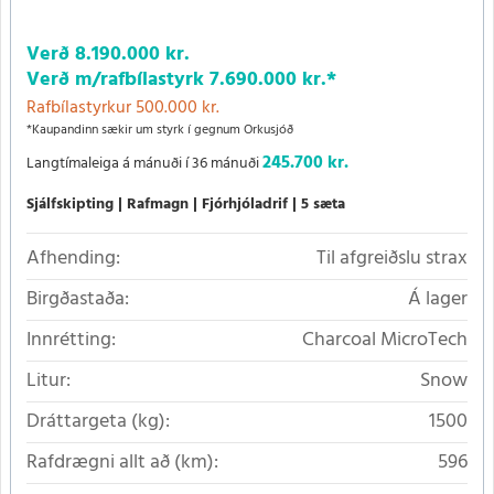
Verð
8.190.000 kr.
Verð m/rafbílastyrk
7.690.000 kr.
*
Rafbílastyrkur 500.000 kr.
*Kaupandinn sækir um styrk í gegnum Orkusjóð
245.700 kr.
Langtímaleiga á mánuði í 36 mánuði
Sjálfskipting
Rafmagn
Fjórhjóladrif
5 sæta
Afhending:
Til afgreiðslu strax
Birgðastaða:
Á lager
Innrétting:
Charcoal MicroTech
Litur:
Snow
Dráttargeta (kg):
1500
Rafdrægni allt að (km):
596