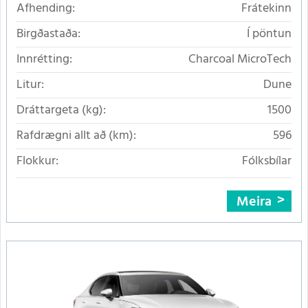
Afhending:
Frátekinn
Birgðastaða:
Í pöntun
Innrétting:
Charcoal MicroTech
Litur:
Dune
Dráttargeta (kg):
1500
Rafdrægni allt að (km):
596
Flokkur:
Fólksbílar
Meira