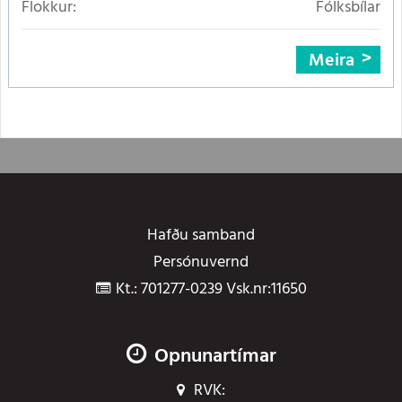
Flokkur:
Fólksbílar
Meira
Hafðu samband
Persónuvernd
Kt.: 701277-0239 Vsk.nr:11650
Opnunartímar
RVK: