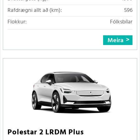
Rafdrægni allt að (km):
596
Flokkur:
Fólksbílar
Meira
Polestar 2 LRDM Plus