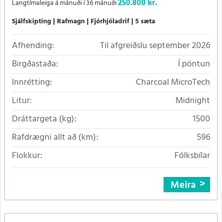
250.800 kr.
Langtímaleiga á mánuði í 36 mánuði
Sjálfskipting
Rafmagn
Fjórhjóladrif
5 sæta
Afhending:
Til afgreiðslu september 2026
Birgðastaða:
Í pöntun
Innrétting:
Charcoal MicroTech
Litur:
Midnight
Dráttargeta (kg):
1500
Rafdrægni allt að (km):
596
Flokkur:
Fólksbílar
Meira