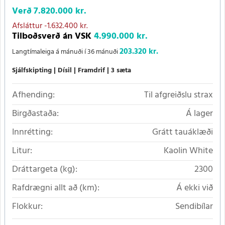
Verð
7.820.000 kr.
Afsláttur
-1.632.400 kr.
Tilboðsverð án VSK
4.990.000 kr.
203.320 kr.
Langtímaleiga á mánuði í 36 mánuði
Sjálfskipting
Dísil
Framdrif
3 sæta
Afhending:
Til afgreiðslu strax
Birgðastaða:
Á lager
Innrétting:
Grátt tauáklæði
Litur:
Kaolin White
Dráttargeta (kg):
2300
Rafdrægni allt að (km):
Á ekki við
Flokkur:
Sendibílar