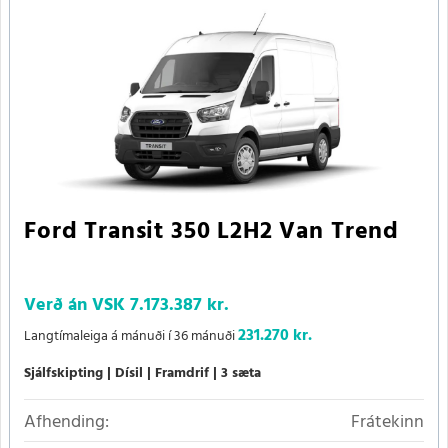
Ford Transit 350 L2H2 Van Trend
Verð án VSK
7.173.387 kr.
231.270 kr.
Langtímaleiga á mánuði í 36 mánuði
Sjálfskipting
Dísil
Framdrif
3 sæta
Afhending:
Frátekinn