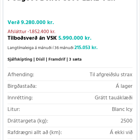
Verð
9.280.000 kr.
Afsláttur
-1.852.400 kr.
Tilboðsverð án VSK
5.990.000 kr.
215.053 kr.
Langtímaleiga á mánuði í 36 mánuði
Sjálfskipting
Dísil
Framdrif
3 sæta
Afhending:
Til afgreiðslu strax
Birgðastaða:
Á lager
Innrétting:
Grátt tauáklæði
Litur:
Blanc Icy
Dráttargeta (kg):
2500
Rafdrægni allt að (km):
Á ekki við