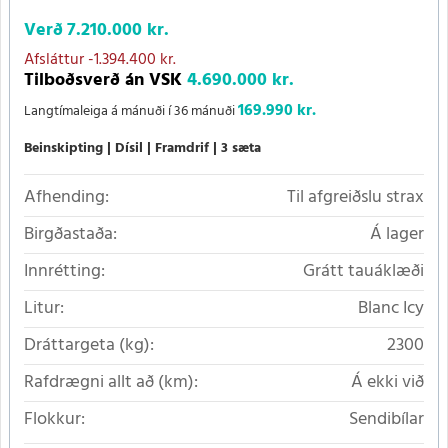
Verð
7.210.000 kr.
Afsláttur
-1.394.400 kr.
Tilboðsverð án VSK
4.690.000 kr.
169.990 kr.
Langtímaleiga á mánuði í 36 mánuði
Beinskipting
Dísil
Framdrif
3 sæta
Afhending:
Til afgreiðslu strax
Birgðastaða:
Á lager
Innrétting:
Grátt tauáklæði
Litur:
Blanc Icy
Dráttargeta (kg):
2300
Rafdrægni allt að (km):
Á ekki við
Flokkur:
Sendibílar