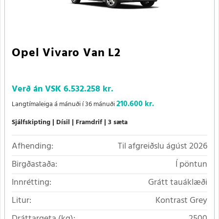
Opel Vivaro Van L2
Verð án VSK
6.532.258 kr.
210.600 kr.
Langtímaleiga á mánuði í 36 mánuði
Sjálfskipting
Dísil
Framdrif
3 sæta
Afhending:
Til afgreiðslu ágúst 2026
Birgðastaða:
Í pöntun
Innrétting:
Grátt tauáklæði
Litur:
Kontrast Grey
Dráttargeta (kg):
2500