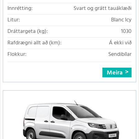
Innrétting:
Svart og grátt tauáklæði
Litur:
Blanc Icy
Dráttargeta (kg):
1030
Rafdrægni allt að (km):
Á ekki við
Flokkur:
Sendibílar
Meira