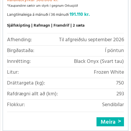
*Kaupandinn sækir um styrk í gegnum Orkusjóð
191.110 kr.
Langtímaleiga á mánuði í 36 mánuði
Sjálfskipting
Rafmagn
Framdrif
2 sæta
Afhending:
Til afgreiðslu september 2026
Birgðastaða:
Í pöntun
Innrétting:
Black Onyx (Svart tau)
Litur:
Frozen White
Dráttargeta (kg):
750
Rafdrægni allt að (km):
293
Flokkur:
Sendibílar
Meira