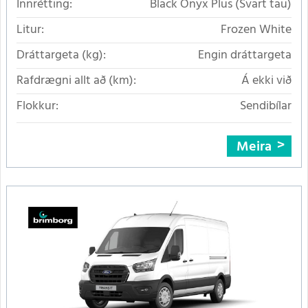
Innrétting:
Black Onyx Plus (Svart tau)
Litur:
Frozen White
Dráttargeta (kg):
Engin dráttargeta
Rafdrægni allt að (km):
Á ekki við
Flokkur:
Sendibílar
Meira