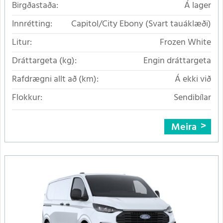
Birgðastaða:
Á lager
Innrétting:
Capitol/City Ebony (Svart tauáklæði)
Litur:
Frozen White
Dráttargeta (kg):
Engin dráttargeta
Rafdrægni allt að (km):
Á ekki við
Flokkur:
Sendibílar
Meira