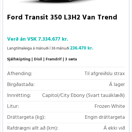
Ford Transit 350 L3H2 Van Trend
Verð án VSK
7.334.677 kr.
236.470 kr.
Langtímaleiga á mánuði í 36 mánuði
Sjálfskipting
Dísil
Framdrif
3 sæta
Afhending:
Til afgreiðslu strax
Birgðastaða:
Á lager
Innrétting:
Capitol/City Ebony (Svart tauáklæði)
Litur:
Frozen White
Dráttargeta (kg):
Engin dráttargeta
Rafdrægni allt að (km):
Á ekki við