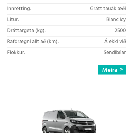
Innrétting:
Grátt tauáklæði
Litur:
Blanc Icy
Dráttargeta (kg):
2500
Rafdrægni allt að (km):
Á ekki við
Flokkur:
Sendibílar
Meira