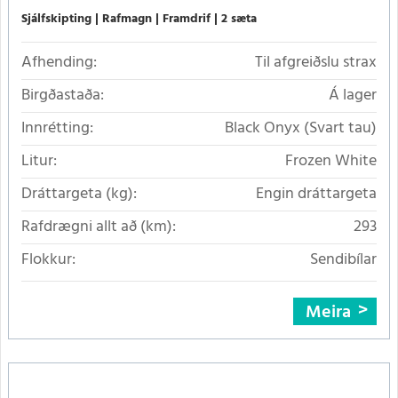
Sjálfskipting
Rafmagn
Framdrif
2 sæta
Afhending:
Til afgreiðslu strax
Birgðastaða:
Á lager
Innrétting:
Black Onyx (Svart tau)
Litur:
Frozen White
Dráttargeta (kg):
Engin dráttargeta
Rafdrægni allt að (km):
293
Flokkur:
Sendibílar
Meira