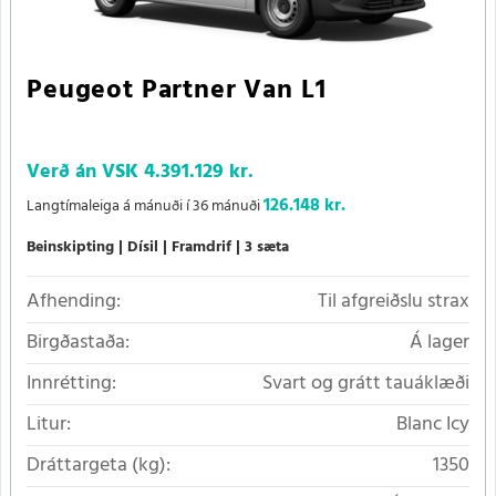
Peugeot Partner Van L1
Verð án VSK
4.391.129 kr.
126.148 kr.
Langtímaleiga á mánuði í 36 mánuði
Beinskipting
Dísil
Framdrif
3 sæta
Afhending:
Til afgreiðslu strax
Birgðastaða:
Á lager
Innrétting:
Svart og grátt tauáklæði
Litur:
Blanc Icy
Dráttargeta (kg):
1350