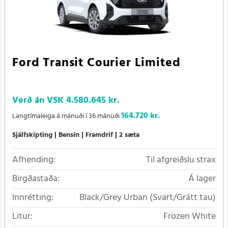
Ford Transit Courier Limited
Verð án VSK
4.580.645 kr.
164.720 kr.
Langtímaleiga á mánuði í 36 mánuði
Sjálfskipting
Bensín
Framdrif
2 sæta
Afhending:
Til afgreiðslu strax
Birgðastaða:
Á lager
Innrétting:
Black/Grey Urban (Svart/Grátt tau)
Litur:
Frozen White