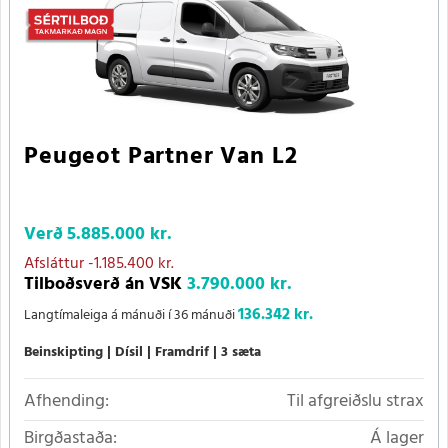
Peugeot Partner Van L2
Verð
5.885.000 kr.
Afsláttur
-1.185.400 kr.
Tilboðsverð án VSK
3.790.000 kr.
136.342 kr.
Langtímaleiga á mánuði í 36 mánuði
Beinskipting
Dísil
Framdrif
3 sæta
Afhending:
Til afgreiðslu strax
Birgðastaða:
Á lager