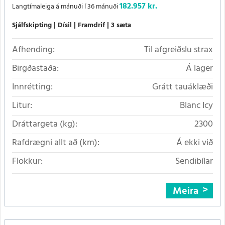
182.957 kr.
Langtímaleiga á mánuði í 36 mánuði
Sjálfskipting
Dísil
Framdrif
3 sæta
Afhending:
Til afgreiðslu strax
Birgðastaða:
Á lager
Innrétting:
Grátt tauáklæði
Litur:
Blanc Icy
Dráttargeta (kg):
2300
Rafdrægni allt að (km):
Á ekki við
Flokkur:
Sendibílar
Meira