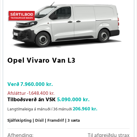
Opel Vivaro Van L3
Verð
7.960.000 kr.
Afsláttur
-1.648.400 kr.
Tilboðsverð án VSK
5.090.000 kr.
206.960 kr.
Langtímaleiga á mánuði í 36 mánuði
Sjálfskipting
Dísil
Framdrif
3 sæta
Afhending:
Til afgreiðslu strax