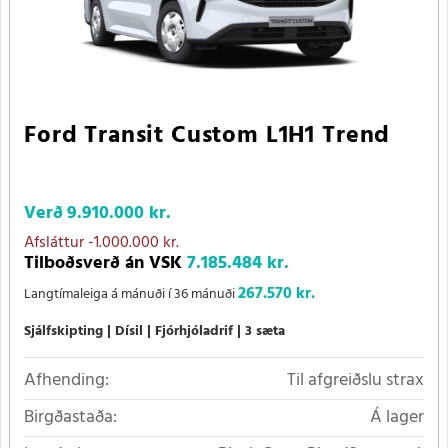
Ford Transit Custom L1H1 Trend
Verð
9.910.000 kr.
Afsláttur
-1.000.000 kr.
Tilboðsverð án VSK
7.185.484 kr.
267.570 kr.
Langtímaleiga á mánuði í 36 mánuði
Sjálfskipting
Dísil
Fjórhjóladrif
3 sæta
Afhending:
Til afgreiðslu strax
Birgðastaða:
Á lager