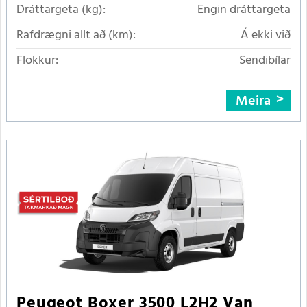
Dráttargeta (kg):
Engin dráttargeta
Rafdrægni allt að (km):
Á ekki við
Flokkur:
Sendibílar
Meira
Peugeot Boxer 3500 L2H2 Van