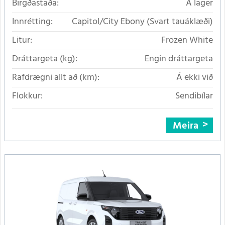
Birgðastaða:
Á lager
Innrétting:
Capitol/City Ebony (Svart tauáklæði)
Litur:
Frozen White
Dráttargeta (kg):
Engin dráttargeta
Rafdrægni allt að (km):
Á ekki við
Flokkur:
Sendibílar
Meira