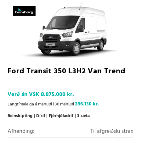
Ford Transit 350 L3H2 Van Trend
Verð án VSK
8.875.000 kr.
286.130 kr.
Langtímaleiga á mánuði í 36 mánuði
Beinskipting
Dísil
Fjórhjóladrif
3 sæta
Afhending:
Til afgreiðslu strax