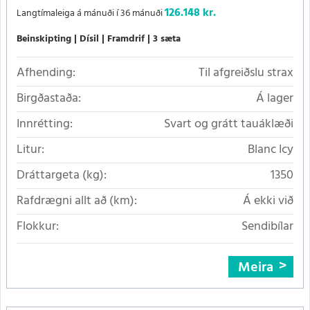
126.148 kr.
Langtímaleiga á mánuði í 36 mánuði
Beinskipting
Dísil
Framdrif
3 sæta
Afhending:
Til afgreiðslu strax
Birgðastaða:
Á lager
Innrétting:
Svart og grátt tauáklæði
Litur:
Blanc Icy
Dráttargeta (kg):
1350
Rafdrægni allt að (km):
Á ekki við
Flokkur:
Sendibílar
Meira