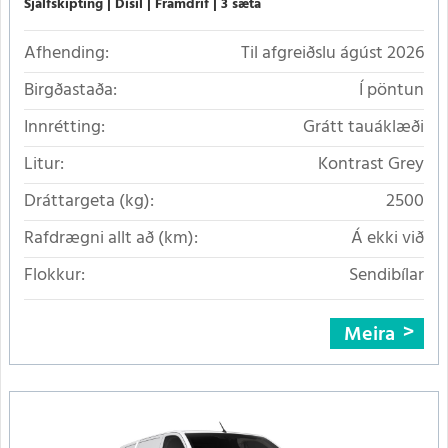
Sjálfskipting
Dísil
Framdrif
3 sæta
Afhending:
Til afgreiðslu ágúst 2026
Birgðastaða:
Í pöntun
Innrétting:
Grátt tauáklæði
Litur:
Kontrast Grey
Dráttargeta (kg):
2500
Rafdrægni allt að (km):
Á ekki við
Flokkur:
Sendibílar
Meira