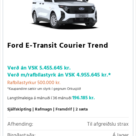
Ford E-Transit Courier Trend
Verð án VSK
5.455.645 kr.
Verð m/rafbílastyrk
án VSK
4.955.645 kr.
*
Rafbílastyrkur 500.000 kr.
*Kaupandinn sækir um styrk í gegnum Orkusjóð
196.185 kr.
Langtímaleiga á mánuði í 36 mánuði
Sjálfskipting
Rafmagn
Framdrif
2 sæta
Afhending:
Til afgreiðslu strax
Birgðastaða:
Á lager