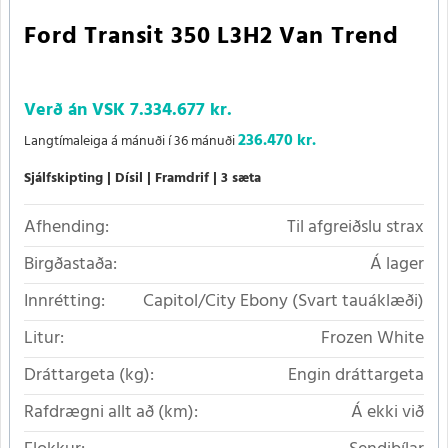
Ford Transit 350 L3H2 Van Trend
Verð án VSK
7.334.677 kr.
236.470 kr.
Langtímaleiga á mánuði í 36 mánuði
Sjálfskipting
Dísil
Framdrif
3 sæta
Afhending:
Til afgreiðslu strax
Birgðastaða:
Á lager
Innrétting:
Capitol/City Ebony (Svart tauáklæði)
Litur:
Frozen White
Dráttargeta (kg):
Engin dráttargeta
Rafdrægni allt að (km):
Á ekki við