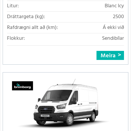
Litur:
Blanc Icy
Dráttargeta (kg):
2500
Rafdrægni allt að (km):
Á ekki við
Flokkur:
Sendibílar
Meira