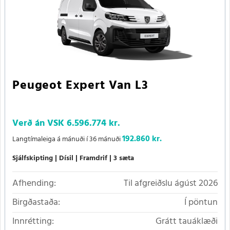
Peugeot Expert Van L3
Verð án VSK
6.596.774 kr.
192.860 kr.
Langtímaleiga á mánuði í 36 mánuði
Sjálfskipting
Dísil
Framdrif
3 sæta
Afhending:
Til afgreiðslu ágúst 2026
Birgðastaða:
Í pöntun
Innrétting:
Grátt tauáklæði