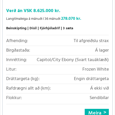
Verð án VSK
8.625.000 kr.
278.070 kr.
Langtímaleiga á mánuði í 36 mánuði
Beinskipting
Dísil
Fjórhjóladrif
3 sæta
Afhending:
Til afgreiðslu strax
Birgðastaða:
Á lager
Innrétting:
Capitol/City Ebony (Svart tauáklæði)
Litur:
Frozen White
Dráttargeta (kg):
Engin dráttargeta
Rafdrægni allt að (km):
Á ekki við
Flokkur:
Sendibílar
Meira