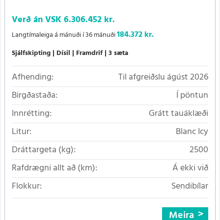
Verð án VSK
6.306.452 kr.
184.372 kr.
Langtímaleiga á mánuði í 36 mánuði
Sjálfskipting
Dísil
Framdrif
3 sæta
Afhending:
Til afgreiðslu ágúst 2026
Birgðastaða:
Í pöntun
Innrétting:
Grátt tauáklæði
Litur:
Blanc Icy
Dráttargeta (kg):
2500
Rafdrægni allt að (km):
Á ekki við
Flokkur:
Sendibílar
Meira