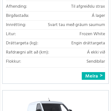
Afhending:
Til afgreiðslu strax
Birgðastaða:
Á lager
Innrétting:
Svart tau með gráum saumum
Litur:
Frozen White
Dráttargeta (kg):
Engin dráttargeta
Rafdrægni allt að (km):
Á ekki við
Flokkur:
Sendibílar
Meira