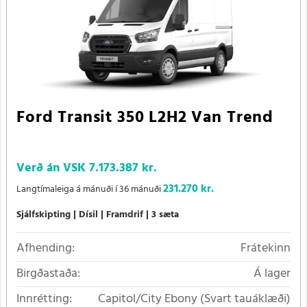
Ford Transit 350 L2H2 Van Trend
Verð án VSK
7.173.387 kr.
231.270 kr.
Langtímaleiga á mánuði í 36 mánuði
Sjálfskipting
Dísil
Framdrif
3 sæta
Afhending:
Frátekinn
Birgðastaða:
Á lager
Innrétting:
Capitol/City Ebony (Svart tauáklæði)