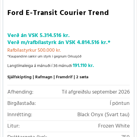
Ford E-Transit Courier Trend
Verð án VSK
5.314.516 kr.
Verð m/rafbílastyrk
án VSK
4.814.516 kr.
*
Rafbílastyrkur 500.000 kr.
*Kaupandinn sækir um styrk í gegnum Orkusjóð
191.110 kr.
Langtímaleiga á mánuði í 36 mánuði
Sjálfskipting
Rafmagn
Framdrif
2 sæta
Afhending:
Til afgreiðslu september 2026
Birgðastaða:
Í pöntun
Innrétting:
Black Onyx (Svart tau)
Litur:
Frozen White