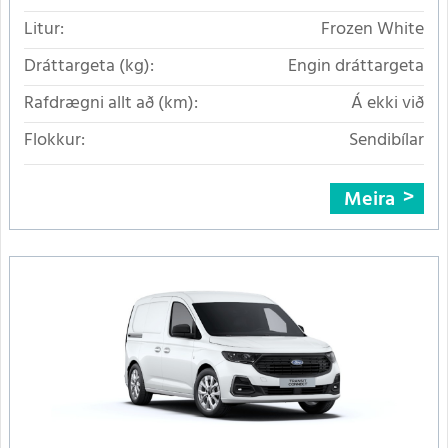
Litur:
Frozen White
Dráttargeta (kg):
Engin dráttargeta
Rafdrægni allt að (km):
Á ekki við
Flokkur:
Sendibílar
Meira