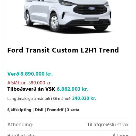
Ford Transit Custom L2H1 Trend
Verð
8.890.000 kr.
Afsláttur
-380.000 kr.
Tilboðsverð án VSK
6.862.903 kr.
240.030 kr.
Langtímaleiga á mánuði í 36 mánuði
Sjálfskipting
Dísil
Framdrif
3 sæta
Afhending:
Til afgreiðslu strax