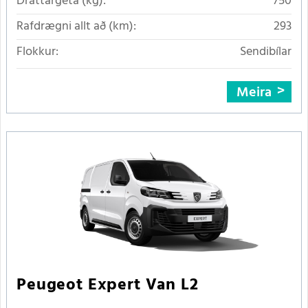
Dráttargeta (kg):
750
Rafdrægni allt að (km):
293
Flokkur:
Sendibílar
Meira
Peugeot Expert Van L2