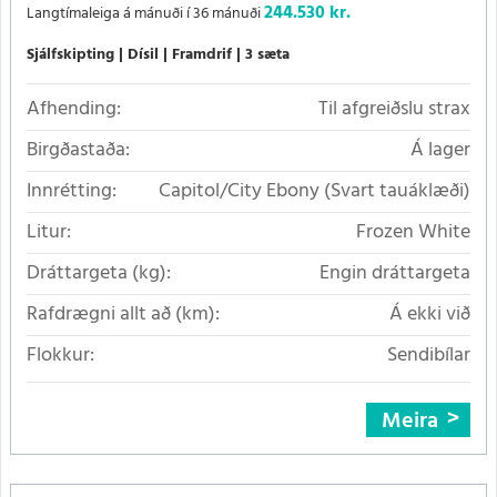
244.530 kr.
Langtímaleiga á mánuði í 36 mánuði
Sjálfskipting
Dísil
Framdrif
3 sæta
Afhending:
Til afgreiðslu strax
Birgðastaða:
Á lager
Innrétting:
Capitol/City Ebony (Svart tauáklæði)
Litur:
Frozen White
Dráttargeta (kg):
Engin dráttargeta
Rafdrægni allt að (km):
Á ekki við
Flokkur:
Sendibílar
Meira