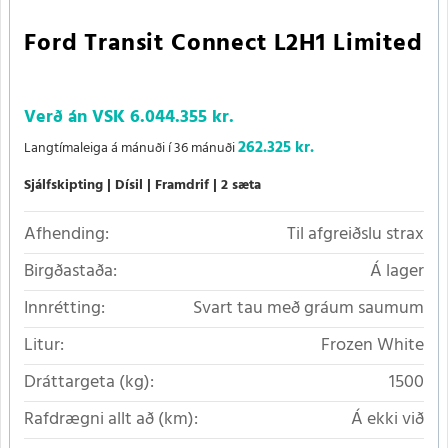
Ford Transit Connect L2H1 Limited
Verð án VSK
6.044.355 kr.
262.325 kr.
Langtímaleiga á mánuði í 36 mánuði
Sjálfskipting
Dísil
Framdrif
2 sæta
Afhending:
Til afgreiðslu strax
Birgðastaða:
Á lager
Innrétting:
Svart tau með gráum saumum
Litur:
Frozen White
Dráttargeta (kg):
1500
Rafdrægni allt að (km):
Á ekki við