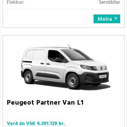
Flokkur:
Sendibílar
Meira
Peugeot Partner Van L1
Verð án VSK
4.391.129 kr.