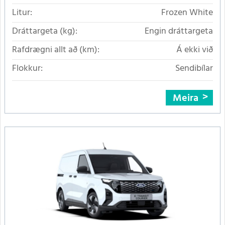
Litur:
Frozen White
Dráttargeta (kg):
Engin dráttargeta
Rafdrægni allt að (km):
Á ekki við
Flokkur:
Sendibílar
Meira