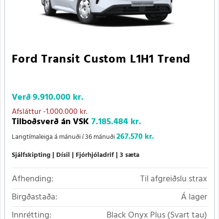
Ford Transit Custom L1H1 Trend
Verð
9.910.000 kr.
Afsláttur
-1.000.000 kr.
Tilboðsverð án VSK
7.185.484 kr.
267.570 kr.
Langtímaleiga á mánuði í 36 mánuði
Sjálfskipting
Dísil
Fjórhjóladrif
3 sæta
Afhending:
Til afgreiðslu strax
Birgðastaða:
Á lager
Innrétting:
Black Onyx Plus (Svart tau)