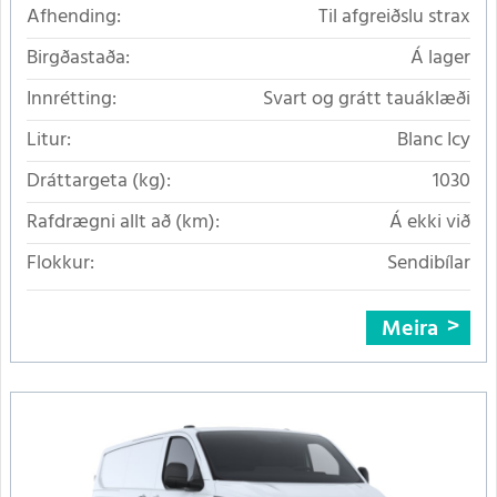
Afhending:
Til afgreiðslu strax
Birgðastaða:
Á lager
Innrétting:
Svart og grátt tauáklæði
Litur:
Blanc Icy
Dráttargeta (kg):
1030
Rafdrægni allt að (km):
Á ekki við
Flokkur:
Sendibílar
Meira