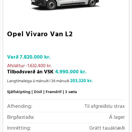
Opel Vivaro Van L2
Verð
7.820.000 kr.
Afsláttur
-1.632.400 kr.
Tilboðsverð án VSK
4.990.000 kr.
203.320 kr.
Langtímaleiga á mánuði í 36 mánuði
Sjálfskipting
Dísil
Framdrif
3 sæta
Afhending:
Til afgreiðslu strax
Birgðastaða:
Á lager
Innrétting:
Grátt tauáklæði