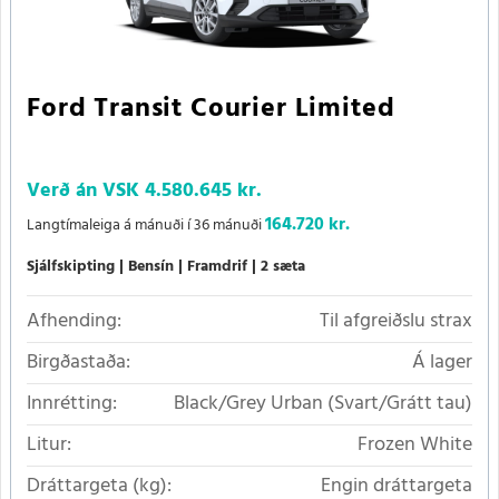
Ford Transit Courier Limited
Verð án VSK
4.580.645 kr.
164.720 kr.
Langtímaleiga á mánuði í 36 mánuði
Sjálfskipting
Bensín
Framdrif
2 sæta
Afhending:
Til afgreiðslu strax
Birgðastaða:
Á lager
Innrétting:
Black/Grey Urban (Svart/Grátt tau)
Litur:
Frozen White
Dráttargeta (kg):
Engin dráttargeta