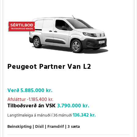
Peugeot Partner Van L2
Verð
5.885.000 kr.
Afsláttur
-1.185.400 kr.
Tilboðsverð án VSK
3.790.000 kr.
136.342 kr.
Langtímaleiga á mánuði í 36 mánuði
Beinskipting
Dísil
Framdrif
3 sæta