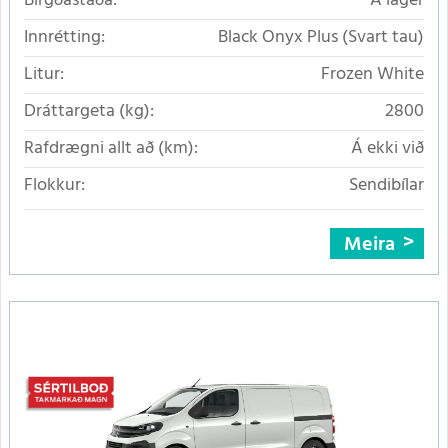
Birgðastaða:
Á lager
Innrétting:
Black Onyx Plus (Svart tau)
Litur:
Frozen White
Dráttargeta (kg):
2800
Rafdrægni allt að (km):
Á ekki við
Flokkur:
Sendibílar
Meira