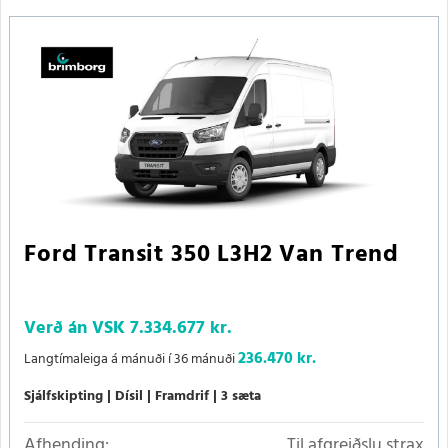
Ford Transit 350 L3H2 Van Trend
Verð án VSK
7.334.677 kr.
236.470 kr.
Langtímaleiga á mánuði í 36 mánuði
Sjálfskipting
Dísil
Framdrif
3 sæta
Afhending:
Til afgreiðslu strax