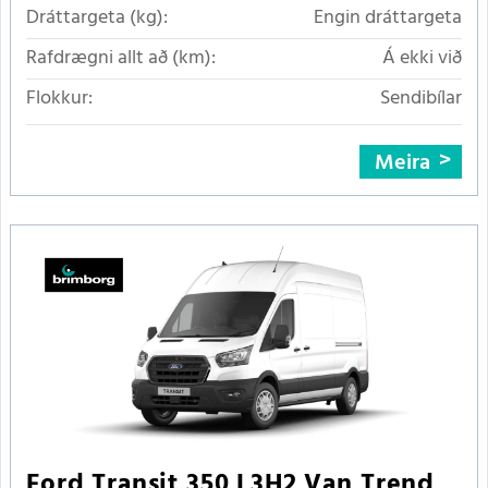
Dráttargeta (kg):
Engin dráttargeta
Rafdrægni allt að (km):
Á ekki við
Flokkur:
Sendibílar
Meira
Ford Transit 350 L3H2 Van Trend