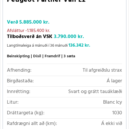
Verð
5.885.000 kr.
Afsláttur
-1.185.400 kr.
Tilboðsverð án VSK
3.790.000 kr.
136.342 kr.
Langtímaleiga á mánuði í 36 mánuði
Beinskipting
Dísil
Framdrif
3 sæta
Afhending:
Til afgreiðslu strax
Birgðastaða:
Á lager
Innrétting:
Svart og grátt tauáklæði
Litur:
Blanc Icy
Dráttargeta (kg):
1030
Rafdrægni allt að (km):
Á ekki við