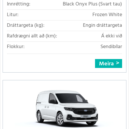
Innrétting:
Black Onyx Plus (Svart tau)
Litur:
Frozen White
Dráttargeta (kg):
Engin dráttargeta
Rafdrægni allt að (km):
Á ekki við
Flokkur:
Sendibílar
Meira