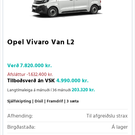
Opel Vivaro Van L2
Verð
7.820.000 kr.
Afsláttur
-1.632.400 kr.
Tilboðsverð án VSK
4.990.000 kr.
203.320 kr.
Langtímaleiga á mánuði í 36 mánuði
Sjálfskipting
Dísil
Framdrif
3 sæta
Afhending:
Til afgreiðslu strax
Birgðastaða:
Á lager