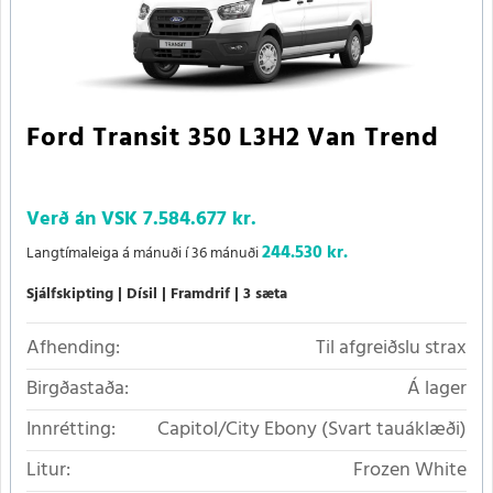
Ford Transit 350 L3H2 Van Trend
Verð án VSK
7.584.677 kr.
244.530 kr.
Langtímaleiga á mánuði í 36 mánuði
Sjálfskipting
Dísil
Framdrif
3 sæta
Afhending:
Til afgreiðslu strax
Birgðastaða:
Á lager
Innrétting:
Capitol/City Ebony (Svart tauáklæði)
Litur:
Frozen White