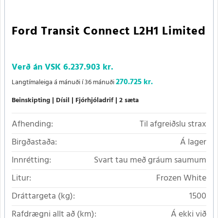
Ford Transit Connect L2H1 Limited
Verð án VSK
6.237.903 kr.
270.725 kr.
Langtímaleiga á mánuði í 36 mánuði
Beinskipting
Dísil
Fjórhjóladrif
2 sæta
Afhending:
Til afgreiðslu strax
Birgðastaða:
Á lager
Innrétting:
Svart tau með gráum saumum
Litur:
Frozen White
Dráttargeta (kg):
1500
Rafdrægni allt að (km):
Á ekki við