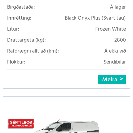
Birgðastaða:
Á lager
Innrétting:
Black Onyx Plus (Svart tau)
Litur:
Frozen White
Dráttargeta (kg):
2800
Rafdrægni allt að (km):
Á ekki við
Flokkur:
Sendibílar
Meira