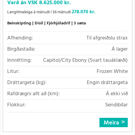
Verð án VSK
8.625.000 kr.
278.070 kr.
Langtímaleiga á mánuði í 36 mánuði
Beinskipting
Dísil
Fjórhjóladrif
3 sæta
Afhending:
Til afgreiðslu strax
Birgðastaða:
Á lager
Innrétting:
Capitol/City Ebony (Svart tauáklæði)
Litur:
Frozen White
Dráttargeta (kg):
Engin dráttargeta
Rafdrægni allt að (km):
Á ekki við
Flokkur:
Sendibílar
Meira