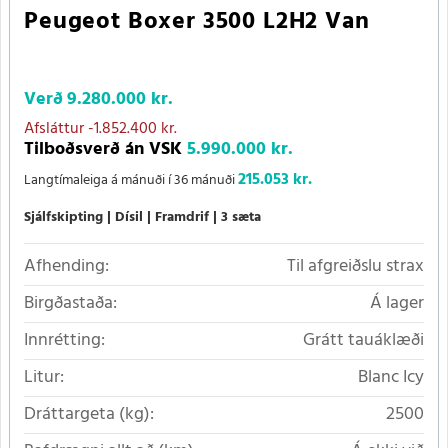
Peugeot Boxer 3500 L2H2 Van
Verð
9.280.000 kr.
Afsláttur
-1.852.400 kr.
Tilboðsverð án VSK
5.990.000 kr.
215.053 kr.
Langtímaleiga á mánuði í 36 mánuði
Sjálfskipting
Dísil
Framdrif
3 sæta
Afhending:
Til afgreiðslu strax
Birgðastaða:
Á lager
Innrétting:
Grátt tauáklæði
Litur:
Blanc Icy
Dráttargeta (kg):
2500