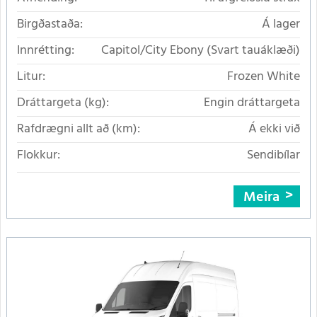
Birgðastaða:
Á lager
Innrétting:
Capitol/City Ebony (Svart tauáklæði)
Litur:
Frozen White
Dráttargeta (kg):
Engin dráttargeta
Rafdrægni allt að (km):
Á ekki við
Flokkur:
Sendibílar
Meira