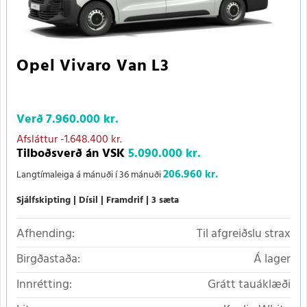
Opel Vivaro Van L3
Verð
7.960.000 kr.
Afsláttur
-1.648.400 kr.
Tilboðsverð án VSK
5.090.000 kr.
206.960 kr.
Langtímaleiga á mánuði í 36 mánuði
Sjálfskipting
Dísil
Framdrif
3 sæta
Afhending:
Til afgreiðslu strax
Birgðastaða:
Á lager
Innrétting:
Grátt tauáklæði