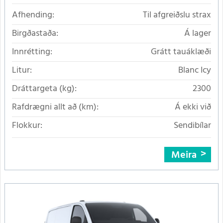
Afhending:
Til afgreiðslu strax
Birgðastaða:
Á lager
Innrétting:
Grátt tauáklæði
Litur:
Blanc Icy
Dráttargeta (kg):
2300
Rafdrægni allt að (km):
Á ekki við
Flokkur:
Sendibílar
Meira