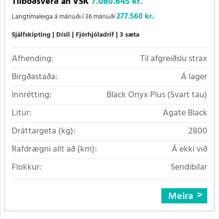
Tilboðsverð án VSK
7.080.645 kr.
277.560 kr.
Langtímaleiga á mánuði í 36 mánuði
Sjálfskipting
Dísil
Fjórhjóladrif
3 sæta
Afhending:
Til afgreiðslu strax
Birgðastaða:
Á lager
Innrétting:
Black Onyx Plus (Svart tau)
Litur:
Agate Black
Dráttargeta (kg):
2800
Rafdrægni allt að (km):
Á ekki við
Flokkur:
Sendibílar
Meira