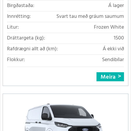
Birgðastaða:
Á lager
Innrétting:
Svart tau með gráum saumum
Litur:
Frozen White
Dráttargeta (kg):
1500
Rafdrægni allt að (km):
Á ekki við
Flokkur:
Sendibílar
Meira