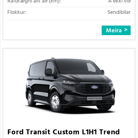
Rafdrægni allt að (km):
Á ekki við
Flokkur:
Sendibílar
Meira
Ford Transit Custom L1H1 Trend