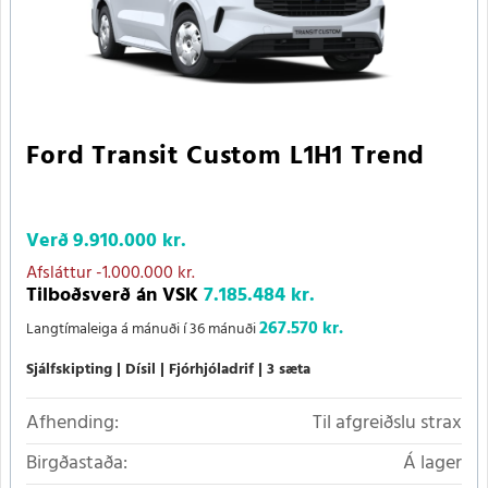
Ford Transit Custom L1H1 Trend
Verð
9.910.000 kr.
Afsláttur
-1.000.000 kr.
Tilboðsverð án VSK
7.185.484 kr.
267.570 kr.
Langtímaleiga á mánuði í 36 mánuði
Sjálfskipting
Dísil
Fjórhjóladrif
3 sæta
Afhending:
Til afgreiðslu strax
Birgðastaða:
Á lager