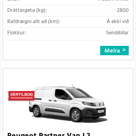
Dráttargeta (kg):
2800
Rafdrægni allt að (km):
Á ekki við
Flokkur:
Sendibílar
Meira
Peugeot Partner Van L2