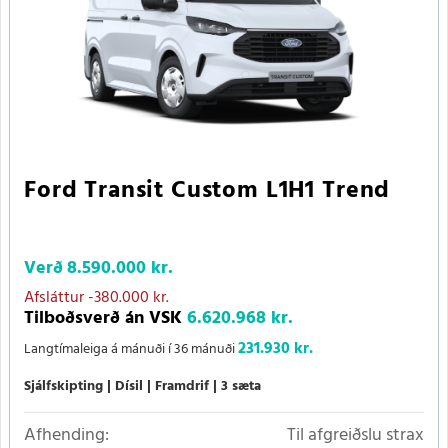
Ford Transit Custom L1H1 Trend
Verð
8.590.000 kr.
Afsláttur
-380.000 kr.
Tilboðsverð án VSK
6.620.968 kr.
231.930 kr.
Langtímaleiga á mánuði í 36 mánuði
Sjálfskipting
Dísil
Framdrif
3 sæta
Afhending:
Til afgreiðslu strax