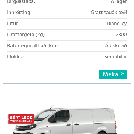
Birgðastaða:
Á lager
Innrétting:
Grátt tauáklæði
Litur:
Blanc Icy
Dráttargeta (kg):
2300
Rafdrægni allt að (km):
Á ekki við
Flokkur:
Sendibílar
Meira