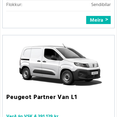
Flokkur:
Sendibílar
Meira
Peugeot Partner Van L1
Verð án VSK
4.391.129 kr.