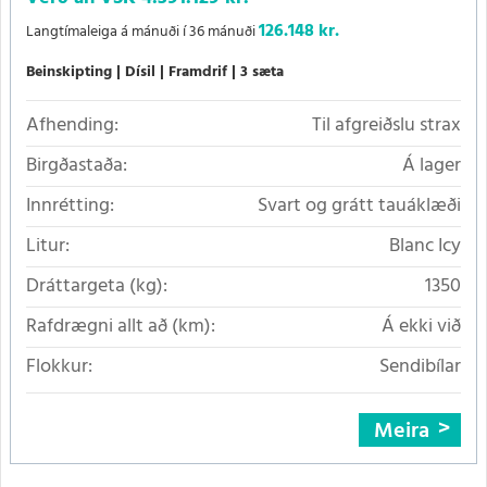
126.148 kr.
Langtímaleiga á mánuði í 36 mánuði
Beinskipting
Dísil
Framdrif
3 sæta
Afhending:
Til afgreiðslu strax
Birgðastaða:
Á lager
Innrétting:
Svart og grátt tauáklæði
Litur:
Blanc Icy
Dráttargeta (kg):
1350
Rafdrægni allt að (km):
Á ekki við
Flokkur:
Sendibílar
Meira