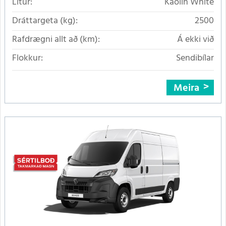
Litur:
Kaolin White
Dráttargeta (kg):
2500
Rafdrægni allt að (km):
Á ekki við
Flokkur:
Sendibílar
Meira