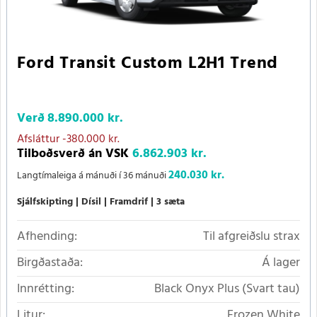
Ford Transit Custom L2H1 Trend
Verð
8.890.000 kr.
Afsláttur
-380.000 kr.
Tilboðsverð án VSK
6.862.903 kr.
240.030 kr.
Langtímaleiga á mánuði í 36 mánuði
Sjálfskipting
Dísil
Framdrif
3 sæta
Afhending:
Til afgreiðslu strax
Birgðastaða:
Á lager
Innrétting:
Black Onyx Plus (Svart tau)
Litur:
Frozen White