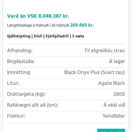
Verð án VSK
8.048.387 kr.
269.460 kr.
Langtímaleiga á mánuði í 36 mánuði
Sjálfskipting
Dísil
Fjórhjóladrif
3 sæta
Afhending:
Til afgreiðslu strax
Birgðastaða:
Á lager
Innrétting:
Black Onyx Plus (Svart tau)
Litur:
Agate Black
Dráttargeta (kg):
2800
Rafdrægni allt að (km):
Á ekki við
Flokkur:
Sendibílar