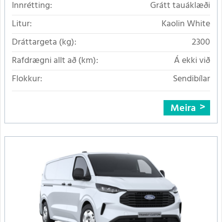
Innrétting:
Grátt tauáklæði
Litur:
Kaolin White
Dráttargeta (kg):
2300
Rafdrægni allt að (km):
Á ekki við
Flokkur:
Sendibílar
Meira