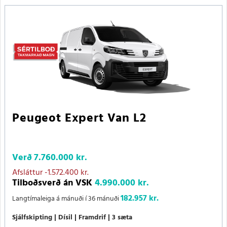
Peugeot Expert Van L2
Verð
7.760.000 kr.
Afsláttur
-1.572.400 kr.
Tilboðsverð án VSK
4.990.000 kr.
182.957 kr.
Langtímaleiga á mánuði í 36 mánuði
Sjálfskipting
Dísil
Framdrif
3 sæta