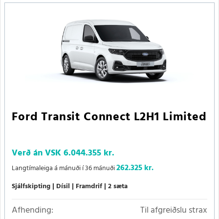
Ford Transit Connect L2H1 Limited
Verð án VSK
6.044.355 kr.
262.325 kr.
Langtímaleiga á mánuði í 36 mánuði
Sjálfskipting
Dísil
Framdrif
2 sæta
Afhending:
Til afgreiðslu strax