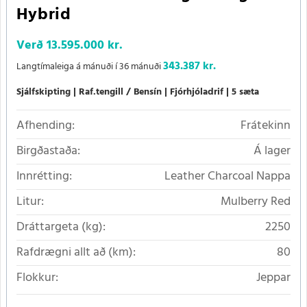
Hybrid
Verð
13.595.000 kr.
343.387 kr.
Langtímaleiga á mánuði í 36 mánuði
Sjálfskipting
Raf.tengill / Bensín
Fjórhjóladrif
5 sæta
Afhending:
Frátekinn
Birgðastaða:
Á lager
Innrétting:
Leather Charcoal Nappa
Litur:
Mulberry Red
Dráttargeta (kg):
2250
Rafdrægni allt að (km):
80
Flokkur:
Jeppar