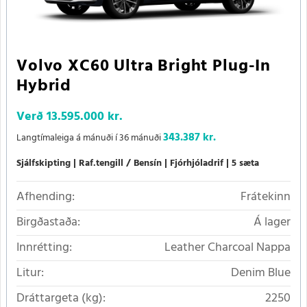
Volvo XC60 Ultra Bright Plug-In
Hybrid
Verð
13.595.000 kr.
343.387 kr.
Langtímaleiga á mánuði í 36 mánuði
Sjálfskipting
Raf.tengill / Bensín
Fjórhjóladrif
5 sæta
Afhending:
Frátekinn
Birgðastaða:
Á lager
Innrétting:
Leather Charcoal Nappa
Litur:
Denim Blue
Dráttargeta (kg):
2250