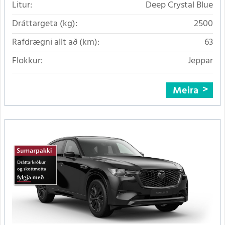
Litur:
Deep Crystal Blue
Dráttargeta (kg):
2500
Rafdrægni allt að (km):
63
Flokkur:
Jeppar
Meira