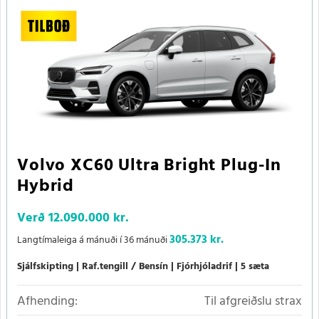
Volvo XC60 Ultra Bright Plug-In
Hybrid
Verð
12.090.000 kr.
305.373 kr.
Langtímaleiga á mánuði í 36 mánuði
Sjálfskipting
Raf.tengill / Bensín
Fjórhjóladrif
5 sæta
Afhending:
Til afgreiðslu strax