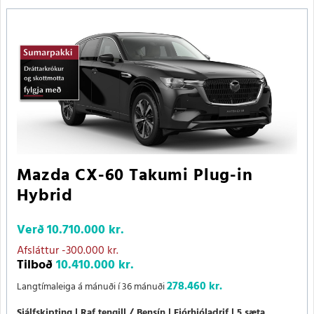
Mazda CX-60 Takumi Plug-in
Hybrid
Verð
10.710.000 kr.
Afsláttur
-300.000 kr.
Tilboð
10.410.000 kr.
278.460 kr.
Langtímaleiga á mánuði í 36 mánuði
Sjálfskipting
Raf.tengill / Bensín
Fjórhjóladrif
5 sæta