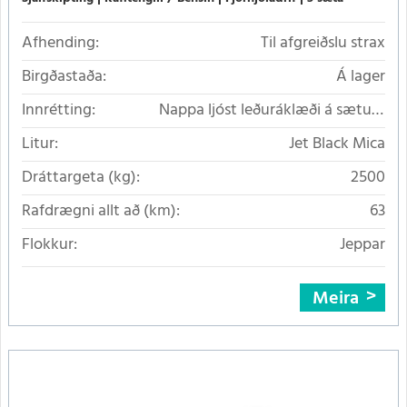
Afhending:
Til afgreiðslu strax
Birgðastaða:
Á lager
Innrétting:
Nappa ljóst leðuráklæði á sætum
(BLACK/PURE WHITE1)
Litur:
Jet Black Mica
Dráttargeta (kg):
2500
Rafdrægni allt að (km):
63
Flokkur:
Jeppar
Meira