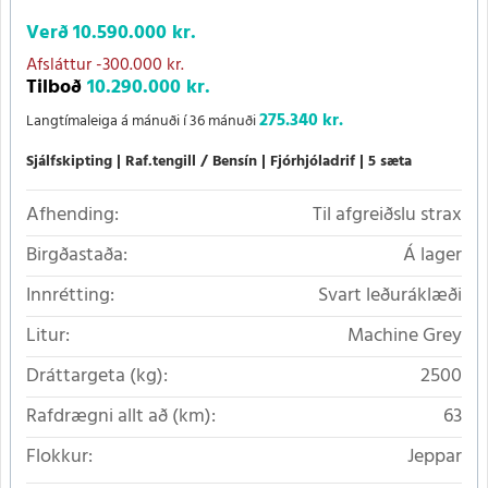
Verð
10.590.000 kr.
Afsláttur
-300.000 kr.
Tilboð
10.290.000 kr.
275.340 kr.
Langtímaleiga á mánuði í 36 mánuði
Sjálfskipting
Raf.tengill / Bensín
Fjórhjóladrif
5 sæta
Afhending:
Til afgreiðslu strax
Birgðastaða:
Á lager
Innrétting:
Svart leðuráklæði
Litur:
Machine Grey
Dráttargeta (kg):
2500
Rafdrægni allt að (km):
63
Flokkur:
Jeppar