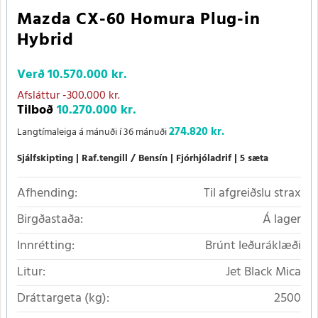
Mazda CX-60 Homura Plug-in
Hybrid
Verð
10.570.000 kr.
Afsláttur
-300.000 kr.
Tilboð
10.270.000 kr.
274.820 kr.
Langtímaleiga á mánuði í 36 mánuði
Sjálfskipting
Raf.tengill / Bensín
Fjórhjóladrif
5 sæta
Afhending:
Til afgreiðslu strax
Birgðastaða:
Á lager
Innrétting:
Brúnt leðuráklæði
Litur:
Jet Black Mica
Dráttargeta (kg):
2500