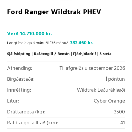
Ford Ranger Wildtrak PHEV
Verð
14.710.000 kr.
382.460 kr.
Langtímaleiga á mánuði í 36 mánuði
Sjálfskipting
Raf.tengill / Bensín
Fjórhjóladrif
5 sæta
Afhending:
Til afgreiðslu september 2026
Birgðastaða:
Í pöntun
Innrétting:
Wildtrak Leðuráklæði
Litur:
Cyber Orange
Dráttargeta (kg):
3500
Rafdrægni allt að (km):
41