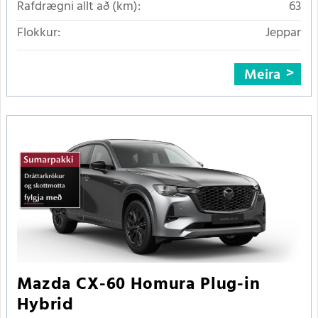
Rafdrægni allt að (km):
63
Flokkur:
Jeppar
Meira
Mazda CX-60 Homura Plug-in
Hybrid