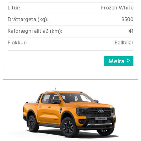
Litur:
Frozen White
Dráttargeta (kg):
3500
Rafdrægni allt að (km):
41
Flokkur:
Pallbílar
Meira