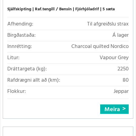
Sjálfskipting
Raf.tengill / Bensín
Fjórhjóladrif
5 sæta
Afhending:
Til afgreiðslu strax
Birgðastaða:
Á lager
Innrétting:
Charcoal quilted Nordico
Litur:
Vapour Grey
Dráttargeta (kg):
2250
Rafdrægni allt að (km):
80
Flokkur:
Jeppar
Meira