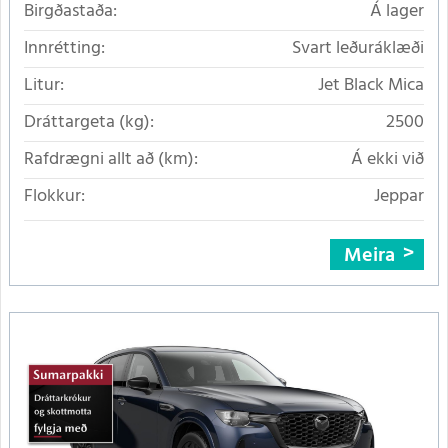
Birgðastaða:
Á lager
Innrétting:
Svart leðuráklæði
Litur:
Jet Black Mica
Dráttargeta (kg):
2500
Rafdrægni allt að (km):
Á ekki við
Flokkur:
Jeppar
Meira