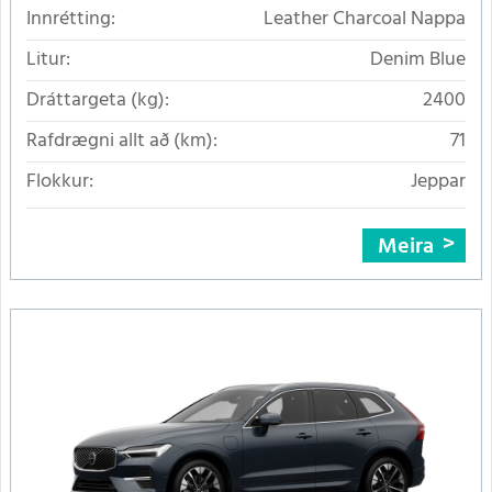
Innrétting:
Leather Charcoal Nappa
Litur:
Denim Blue
Dráttargeta (kg):
2400
Rafdrægni allt að (km):
71
Flokkur:
Jeppar
Meira