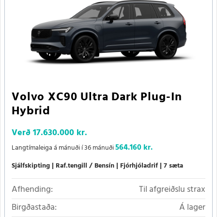
Volvo XC90 Ultra Dark Plug-In
Hybrid
Verð
17.630.000 kr.
564.160 kr.
Langtímaleiga á mánuði í 36 mánuði
Sjálfskipting
Raf.tengill / Bensín
Fjórhjóladrif
7 sæta
Afhending:
Til afgreiðslu strax
Birgðastaða:
Á lager