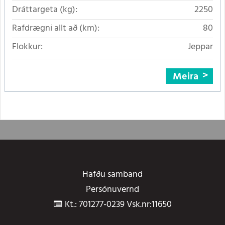
Dráttargeta (kg):
2250
Rafdrægni allt að (km):
80
Flokkur:
Jeppar
Meira
Hafðu samband
Persónuvernd
Kt.: 701277-0239 Vsk.nr:11650