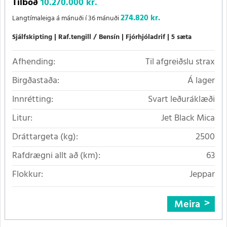
Tilboð
10.270.000 kr.
274.820 kr.
Langtímaleiga á mánuði í 36 mánuði
Sjálfskipting
Raf.tengill / Bensín
Fjórhjóladrif
5 sæta
Afhending:
Til afgreiðslu strax
Birgðastaða:
Á lager
Innrétting:
Svart leðuráklæði
Litur:
Jet Black Mica
Dráttargeta (kg):
2500
Rafdrægni allt að (km):
63
Flokkur:
Jeppar
Meira