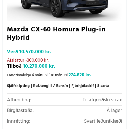
Mazda CX-60 Homura Plug-in
Hybrid
Verð
10.570.000 kr.
Afsláttur
-300.000 kr.
Tilboð
10.270.000 kr.
274.820 kr.
Langtímaleiga á mánuði í 36 mánuði
Sjálfskipting
Raf.tengill / Bensín
Fjórhjóladrif
5 sæta
Afhending:
Til afgreiðslu strax
Birgðastaða:
Á lager
Innrétting:
Svart leðuráklæði