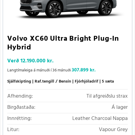
Volvo XC60 Ultra Bright Plug-In
Hybrid
Verð
12.190.000 kr.
307.899 kr.
Langtímaleiga á mánuði í 36 mánuði
Sjálfskipting
Raf.tengill / Bensín
Fjórhjóladrif
5 sæta
Afhending:
Til afgreiðslu strax
Birgðastaða:
Á lager
Innrétting:
Leather Charcoal Nappa
Litur:
Vapour Grey