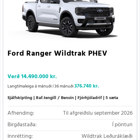
Ford Ranger Wildtrak PHEV
Verð
14.490.000 kr.
376.740 kr.
Langtímaleiga á mánuði í 36 mánuði
Sjálfskipting
Raf.tengill / Bensín
Fjórhjóladrif
5 sæta
Afhending:
Til afgreiðslu september 2026
Birgðastaða:
Í pöntun
Innrétting:
Wildtrak Leðuráklæði