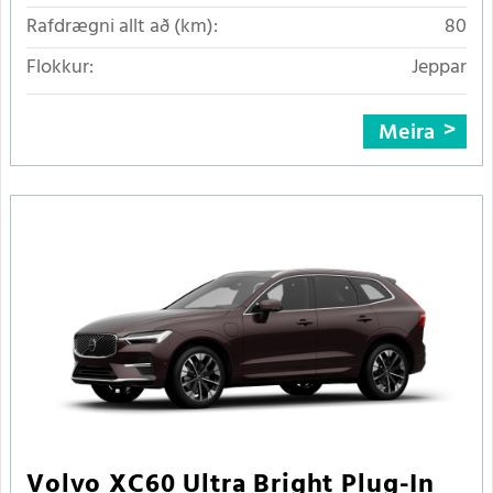
Rafdrægni allt að (km):
80
Flokkur:
Jeppar
Meira
Volvo XC60 Ultra Bright Plug-In