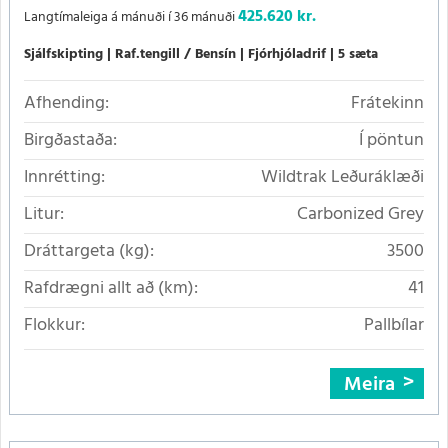
425.620 kr.
Langtímaleiga á mánuði í 36 mánuði
Sjálfskipting
Raf.tengill / Bensín
Fjórhjóladrif
5 sæta
Afhending:
Frátekinn
Birgðastaða:
Í pöntun
Innrétting:
Wildtrak Leðuráklæði
Litur:
Carbonized Grey
Dráttargeta (kg):
3500
Rafdrægni allt að (km):
41
Flokkur:
Pallbílar
Meira