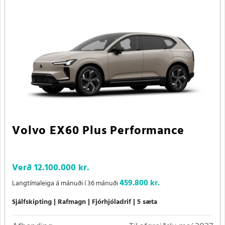
Volvo EX60 Plus Performance
Verð
12.100.000 kr.
459.800 kr.
Langtímaleiga á mánuði í 36 mánuði
Sjálfskipting
Rafmagn
Fjórhjóladrif
5 sæta