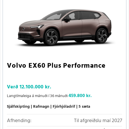
Volvo EX60 Plus Performance
Verð
12.100.000 kr.
459.800 kr.
Langtímaleiga á mánuði í 36 mánuði
Sjálfskipting
Rafmagn
Fjórhjóladrif
5 sæta
Afhending:
Til afgreiðslu maí 2027