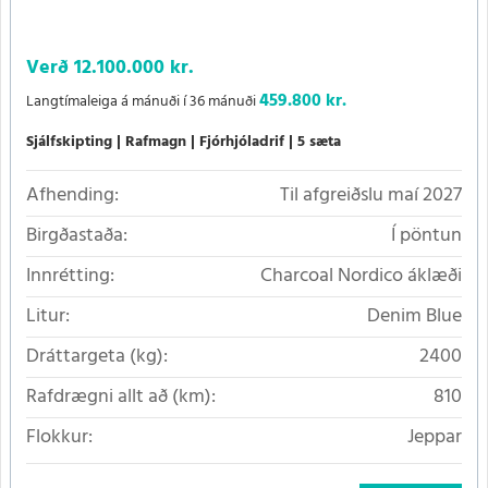
Verð
12.100.000 kr.
459.800 kr.
Langtímaleiga á mánuði í 36 mánuði
Sjálfskipting
Rafmagn
Fjórhjóladrif
5 sæta
Afhending:
Til afgreiðslu maí 2027
Birgðastaða:
Í pöntun
Innrétting:
Charcoal Nordico áklæði
Litur:
Denim Blue
Dráttargeta (kg):
2400
Rafdrægni allt að (km):
810
Flokkur:
Jeppar