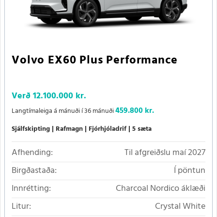
Volvo EX60 Plus Performance
Verð
12.100.000 kr.
459.800 kr.
Langtímaleiga á mánuði í 36 mánuði
Sjálfskipting
Rafmagn
Fjórhjóladrif
5 sæta
Afhending:
Til afgreiðslu maí 2027
Birgðastaða:
Í pöntun
Innrétting:
Charcoal Nordico áklæði
Litur:
Crystal White