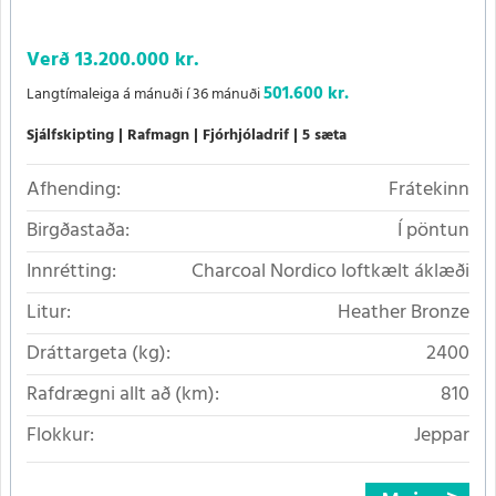
Verð
13.200.000 kr.
501.600 kr.
Langtímaleiga á mánuði í 36 mánuði
Sjálfskipting
Rafmagn
Fjórhjóladrif
5 sæta
Afhending:
Frátekinn
Birgðastaða:
Í pöntun
Innrétting:
Charcoal Nordico loftkælt áklæði
Litur:
Heather Bronze
Dráttargeta (kg):
2400
Rafdrægni allt að (km):
810
Flokkur:
Jeppar