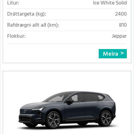
Litur:
Ice White Solid
Dráttargeta (kg):
2400
Rafdrægni allt að (km):
810
Flokkur:
Jeppar
Meira