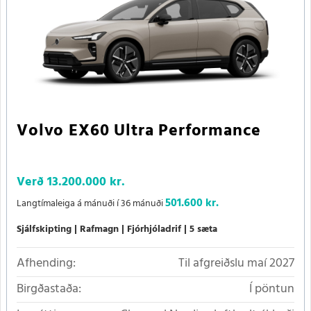
Volvo EX60 Ultra Performance
Verð
13.200.000 kr.
501.600 kr.
Langtímaleiga á mánuði í 36 mánuði
Sjálfskipting
Rafmagn
Fjórhjóladrif
5 sæta
Afhending:
Til afgreiðslu maí 2027
Birgðastaða:
Í pöntun