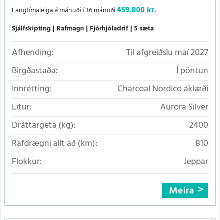
459.800 kr.
Langtímaleiga á mánuði í 36 mánuði
Sjálfskipting
Rafmagn
Fjórhjóladrif
5 sæta
Afhending:
Til afgreiðslu maí 2027
Birgðastaða:
Í pöntun
Innrétting:
Charcoal Nordico áklæði
Litur:
Aurora Silver
Dráttargeta (kg):
2400
Rafdrægni allt að (km):
810
Flokkur:
Jeppar
Meira