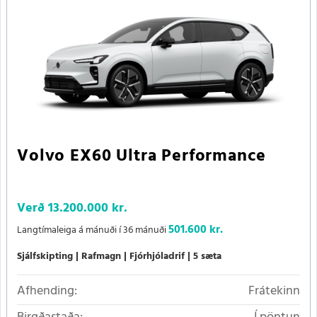
Volvo EX60 Ultra Performance
Verð
13.200.000 kr.
501.600 kr.
Langtímaleiga á mánuði í 36 mánuði
Sjálfskipting
Rafmagn
Fjórhjóladrif
5 sæta
Afhending:
Frátekinn