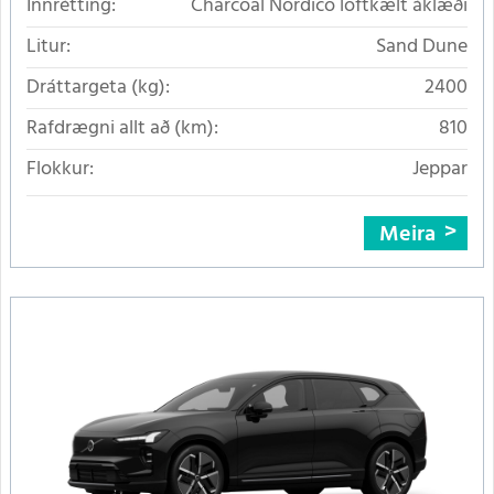
Innrétting:
Charcoal Nordico loftkælt áklæði
Litur:
Sand Dune
Dráttargeta (kg):
2400
Rafdrægni allt að (km):
810
Flokkur:
Jeppar
Meira