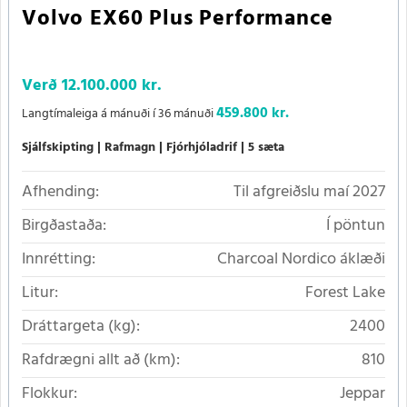
Volvo EX60 Plus Performance
Verð
12.100.000 kr.
459.800 kr.
Langtímaleiga á mánuði í 36 mánuði
Sjálfskipting
Rafmagn
Fjórhjóladrif
5 sæta
Afhending:
Til afgreiðslu maí 2027
Birgðastaða:
Í pöntun
Innrétting:
Charcoal Nordico áklæði
Litur:
Forest Lake
Dráttargeta (kg):
2400
Rafdrægni allt að (km):
810
Flokkur:
Jeppar