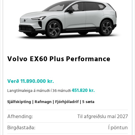
Volvo EX60 Plus Performance
Verð
11.890.000 kr.
451.820 kr.
Langtímaleiga á mánuði í 36 mánuði
Sjálfskipting
Rafmagn
Fjórhjóladrif
5 sæta
Afhending:
Til afgreiðslu maí 2027
Birgðastaða:
Í pöntun