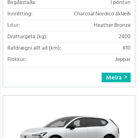
Birgðastaða:
Í pöntun
Innrétting:
Charcoal Nordico áklæði
Litur:
Heather Bronze
Dráttargeta (kg):
2400
Rafdrægni allt að (km):
810
Flokkur:
Jeppar
Meira