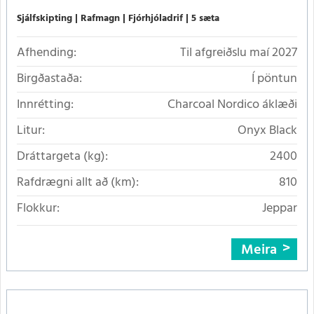
Sjálfskipting
Rafmagn
Fjórhjóladrif
5 sæta
Afhending:
Til afgreiðslu maí 2027
Birgðastaða:
Í pöntun
Innrétting:
Charcoal Nordico áklæði
Litur:
Onyx Black
Dráttargeta (kg):
2400
Rafdrægni allt að (km):
810
Flokkur:
Jeppar
Meira