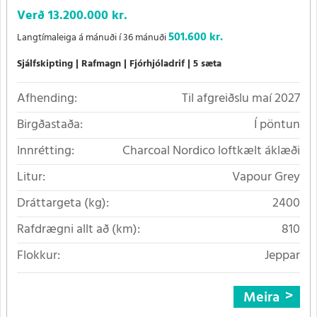
Verð
13.200.000 kr.
501.600 kr.
Langtímaleiga á mánuði í 36 mánuði
Sjálfskipting
Rafmagn
Fjórhjóladrif
5 sæta
Afhending:
Til afgreiðslu maí 2027
Birgðastaða:
Í pöntun
Innrétting:
Charcoal Nordico loftkælt áklæði
Litur:
Vapour Grey
Dráttargeta (kg):
2400
Rafdrægni allt að (km):
810
Flokkur:
Jeppar
Meira