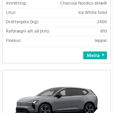
Innrétting:
Charcoal Nordico áklæði
Litur:
Ice White Solid
Dráttargeta (kg):
2400
Rafdrægni allt að (km):
810
Flokkur:
Jeppar
Meira