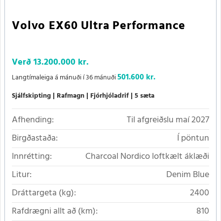
Volvo EX60 Ultra Performance
Verð
13.200.000 kr.
501.600 kr.
Langtímaleiga á mánuði í 36 mánuði
Sjálfskipting
Rafmagn
Fjórhjóladrif
5 sæta
Afhending:
Til afgreiðslu maí 2027
Birgðastaða:
Í pöntun
Innrétting:
Charcoal Nordico loftkælt áklæði
Litur:
Denim Blue
Dráttargeta (kg):
2400
Rafdrægni allt að (km):
810