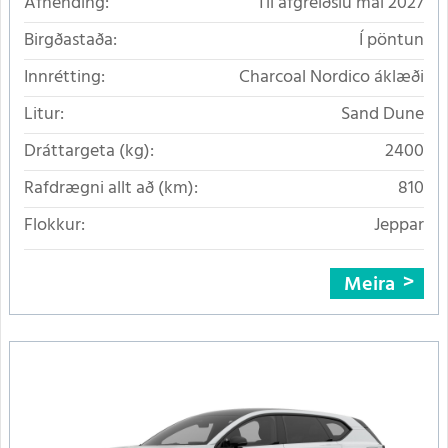
Afhending:
Til afgreiðslu maí 2027
Birgðastaða:
Í pöntun
Innrétting:
Charcoal Nordico áklæði
Litur:
Sand Dune
Dráttargeta (kg):
2400
Rafdrægni allt að (km):
810
Flokkur:
Jeppar
Meira