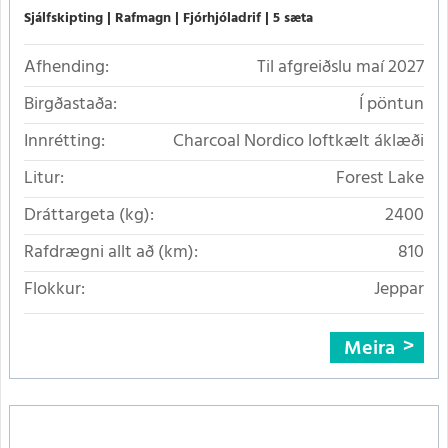
Sjálfskipting
Rafmagn
Fjórhjóladrif
5 sæta
Afhending:
Til afgreiðslu maí 2027
Birgðastaða:
Í pöntun
Innrétting:
Charcoal Nordico loftkælt áklæði
Litur:
Forest Lake
Dráttargeta (kg):
2400
Rafdrægni allt að (km):
810
Flokkur:
Jeppar
Meira