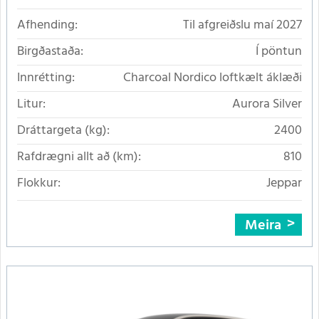
Afhending:
Til afgreiðslu maí 2027
Birgðastaða:
Í pöntun
Innrétting:
Charcoal Nordico loftkælt áklæði
Litur:
Aurora Silver
Dráttargeta (kg):
2400
Rafdrægni allt að (km):
810
Flokkur:
Jeppar
Meira