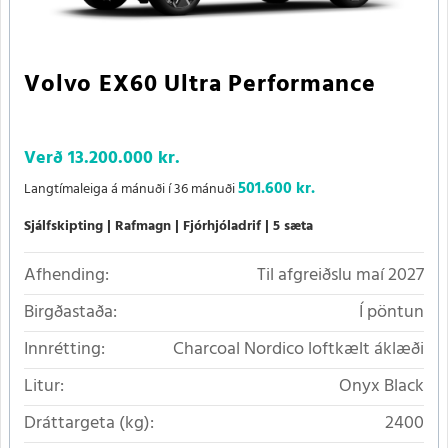
Volvo EX60 Ultra Performance
Verð
13.200.000 kr.
501.600 kr.
Langtímaleiga á mánuði í 36 mánuði
Sjálfskipting
Rafmagn
Fjórhjóladrif
5 sæta
Afhending:
Til afgreiðslu maí 2027
Birgðastaða:
Í pöntun
Innrétting:
Charcoal Nordico loftkælt áklæði
Litur:
Onyx Black
Dráttargeta (kg):
2400