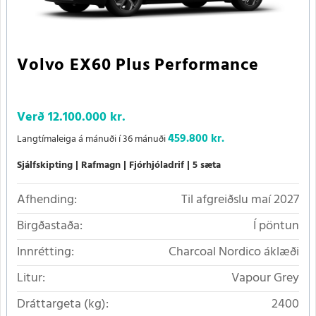
Volvo EX60 Plus Performance
Verð
12.100.000 kr.
459.800 kr.
Langtímaleiga á mánuði í 36 mánuði
Sjálfskipting
Rafmagn
Fjórhjóladrif
5 sæta
Afhending:
Til afgreiðslu maí 2027
Birgðastaða:
Í pöntun
Innrétting:
Charcoal Nordico áklæði
Litur:
Vapour Grey
Dráttargeta (kg):
2400