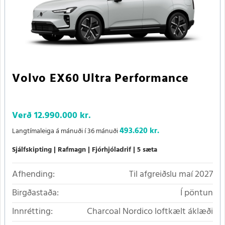
Volvo EX60 Ultra Performance
Verð
12.990.000 kr.
493.620 kr.
Langtímaleiga á mánuði í 36 mánuði
Sjálfskipting
Rafmagn
Fjórhjóladrif
5 sæta
Afhending:
Til afgreiðslu maí 2027
Birgðastaða:
Í pöntun
Innrétting:
Charcoal Nordico loftkælt áklæði