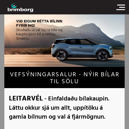
VEFSÝNINGARSALUR - NÝIR BÍLAR
TIL SÖLU
LEITARVÉL
- Einfaldaðu bílakaupin.
Láttu okkur sjá um allt, uppítöku á
gamla bílnum og val á fjármögnun.