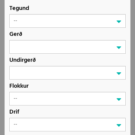
Tegund
Gerð
Undirgerð
Flokkur
Drif