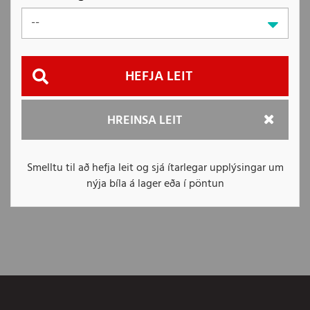
Hefja
HREINSA LEIT
leit
Smelltu til að hefja leit og sjá ítarlegar upplýsingar um
nýja bíla á lager eða í pöntun