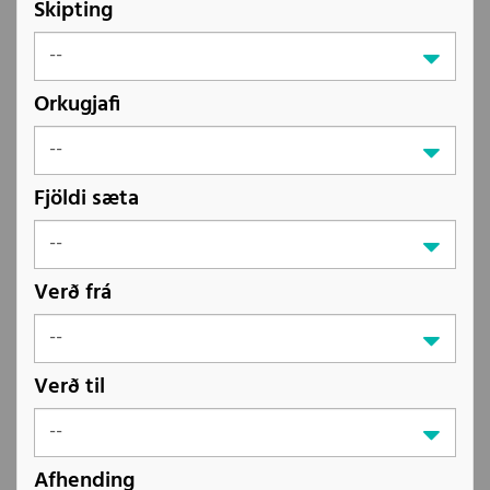
Skipting
Orkugjafi
Fjöldi sæta
Verð frá
Verð til
Afhending