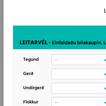
LEITARVÉL
- Einfaldaðu bílakaupin. 
Tegund
Gerð
Undirgerð
Flokkur