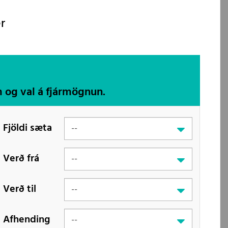
r
m og val á fjármögnun.
Fjöldi sæta
Verð frá
Verð til
Afhending