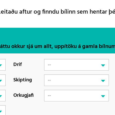
Leitaðu aftur og finndu bílinn sem hentar þé
Láttu okkur sjá um allt, uppítöku á gamla bílnu
Drif
Skipting
Orkugjafi