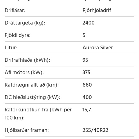
Driflásar
Fjórhjóladrif
Dráttargeta (kg)
2400
Fjöldi dyra
5
Litur
Aurora Silver
Drifrafhlaða (kWh)
95
Afl mótors (kW)
375
Rafdrægni allt að (km)
660
DC hleðslustýring (kW)
400
Raforkunotkun frá (kWh per
15,7
100 km)
Hjólbarðar framan
255/40R22