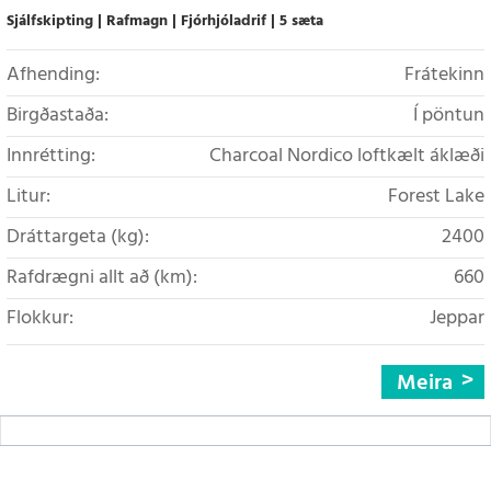
Sjálfskipting
Rafmagn
Fjórhjóladrif
5 sæta
Afhending:
Frátekinn
Birgðastaða:
Í pöntun
Innrétting:
Charcoal Nordico loftkælt áklæði
Litur:
Forest Lake
Dráttargeta (kg):
2400
Rafdrægni allt að (km):
660
Flokkur:
Jeppar
Meira