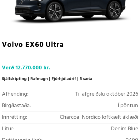
Volvo EX60 Ultra
Verð
12.770.000 kr.
Sjálfskipting
Rafmagn
Fjórhjóladrif
5 sæta
Afhending:
Til afgreiðslu október 2026
Birgðastaða:
Í pöntun
Innrétting:
Charcoal Nordico loftkælt áklæði
Litur:
Denim Blue