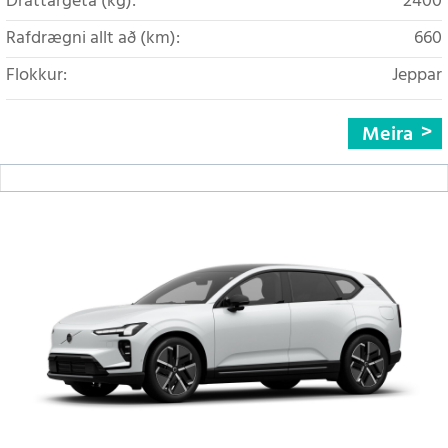
Dráttargeta (kg):
2400
Rafdrægni allt að (km):
660
Flokkur:
Jeppar
Meira