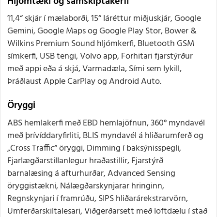
Hljómtæki og samskiptakerfi
11,4“ skjár í mælaborði, 15“ láréttur miðjuskjár, Google
Gemini, Google Maps og Google Play Stor, Bower &
Wilkins Premium Sound hljómkerfi, Bluetooth GSM
símkerfi, USB tengi, Volvo app, Forhitari fjarstýrður
með appi eða á skjá, Varmadæla, Sími sem lykill,
Þráðlaust Apple CarPlay og Android Auto.
Öryggi
ABS hemlakerfi með EBD hemlajöfnun, 360° myndavél
með þrívíddaryfirliti, BLIS myndavél á hliðarumferð og
„Cross Traffic“ öryggi, Dimming í baksýnisspegli,
Fjarlægðarstillanlegur hraðastillir, Fjarstýrð
barnalæsing á afturhurðar, Advanced Sensing
öryggistækni, Nálægðarskynjarar hringinn,
Regnskynjari í framrúðu, SIPS hliðarárekstrarvörn,
Umferðarskiltalesari, Viðgerðarsett með loftdælu í stað