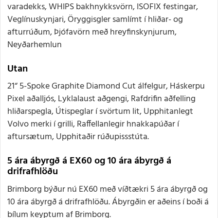
varadekks, WHIPS bakhnykksvörn, ISOFIX festingar,
Veglínuskynjari, Öryggisgler samlímt í hliðar- og
afturrúðum, Þjófavörn með hreyfinskynjurum,
Neyðarhemlun
Utan
21“ 5-Spoke Graphite Diamond Cut álfelgur, Háskerpu
Pixel aðalljós, Lyklalaust aðgengi, Rafdrifin aðfelling
hliðarspegla, Útispeglar í svörtum lit, Upphitanlegt
Volvo merki í grilli, Raffellanlegir hnakkapúðar í
aftursætum, Upphitaðir rúðupissstúta.
5 ára ábyrgð á EX60 og 10 ára ábyrgð á
drifrafhlöðu
Brimborg býður nú EX60 með víðtækri 5 ára ábyrgð og
10 ára ábyrgð á drifrafhlöðu. Ábyrgðin er aðeins í boði á
bílum keyptum af Brimborg.