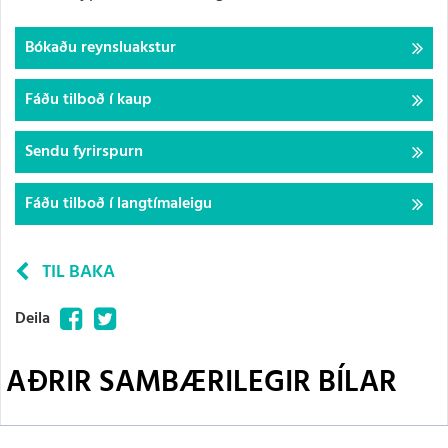
Bókaðu reynsluakstur
Fáðu tilboð í kaup
Sendu fyrirspurn
Fáðu tilboð í langtímaleigu
TIL BAKA
Facebook
Twitter
Deila
AÐRIR SAMBÆRILEGIR BÍLAR