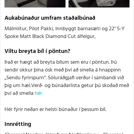
Aukabúnaður umfram staðalbúnað
Málmlitur, Pilot Pakki, Innbyggt barnasæti og 22" 5-Y
Spoke Matt Black Diamond Cut álfelgur,
Viltu breyta bíl í pöntun?
Það er hægt að breyta bílum sem eru í pöntun. Þú
sendir okkur þína ósk með því að smella á hnappinn
„Sendu fyrirspurn“. Söluráðgjafi verður í sambandi við
þig um hæl.Verð- og búnaðarlista getur þú skoðað með
því að smella
hér
Hér fyrir neðan er helsti búnaður í þessum bíl.
Innrétting