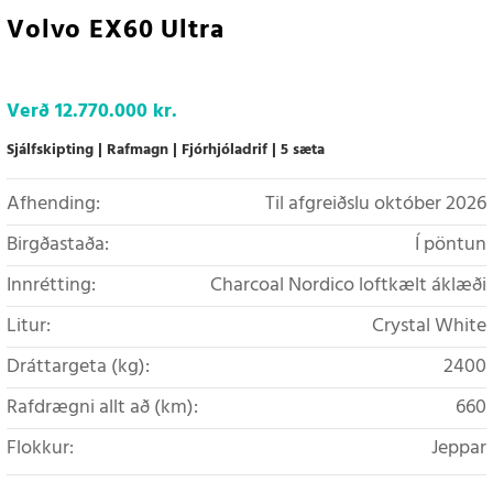
Volvo EX60 Ultra
Verð
12.770.000 kr.
Sjálfskipting
Rafmagn
Fjórhjóladrif
5 sæta
Afhending:
Til afgreiðslu október 2026
Birgðastaða:
Í pöntun
Innrétting:
Charcoal Nordico loftkælt áklæði
Litur:
Crystal White
Dráttargeta (kg):
2400
Rafdrægni allt að (km):
660
Flokkur:
Jeppar