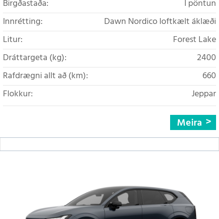
Birgðastaða:
Í pöntun
Innrétting:
Dawn Nordico loftkælt áklæði
Litur:
Forest Lake
Dráttargeta (kg):
2400
Rafdrægni allt að (km):
660
Flokkur:
Jeppar
Meira