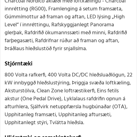
Charcoal Nordico áklæði með loftkælingu - Charcoal
innrétting (RG00), Framlenging á setum framsæta,
Gúmmímottur að framan og aftan, LED lýsing „High
Level“ í innréttingu, Rafskyggjanlegt Panorama
glerþak, Rafdrifið ökumannssæti með minni, Rafdrifið
farþegasæti, Rafdrifnar rúður að framan og aftan,
Þráðlaus hleðslustöð fyrir snjallsíma.
Stjórntæki
800 Volta rafkerfi, 400 Volta DC/DC hleðsluaðlögun, 22
kW innbyggð hleðslustýring, Þriggja svæða loftkæling,
Aksturstölva, Clean Zone loftræstikerfi, Eins fetils
akstur (One Pedal Drive), Lyklalaus rafdrifin opnun á
afturhlera, Sjálfvirk netuppfærsla hugbúnaðar (OTA),
Upphitanleg framsæti, Upphitanleg aftursæti,
Upphitanlegt stýri, Tvíátta hleðsla.