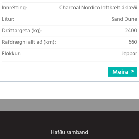
Innrétting:
Charcoal Nordico loftkælt áklæði
Litur:
Sand Dune
Dráttargeta (kg):
2400
Rafdrægni allt að (km):
660
Flokkur:
Jeppar
Meira
Hafðu samband