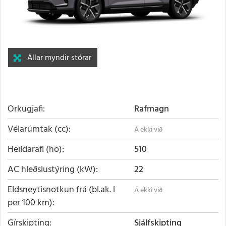
Allar myndir stórar
Orkugjafi
Rafmagn
Vélarúmtak (cc)
Heildarafl (hö)
510
AC hleðslustýring (kW)
22
Eldsneytisnotkun frá (bl.ak. l
per 100 km)
Gírskipting
Sjálfskipting