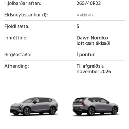
Hjólbarðar aftan
265/40R22
Eldsneytistankur (l)
Fjöldi sæta
5
Innrétting
Dawn Nordico
loftkælt áklæði
Birgðastaða
Í pöntun
Afhending
Til afgreiðslu
nóvember 2026