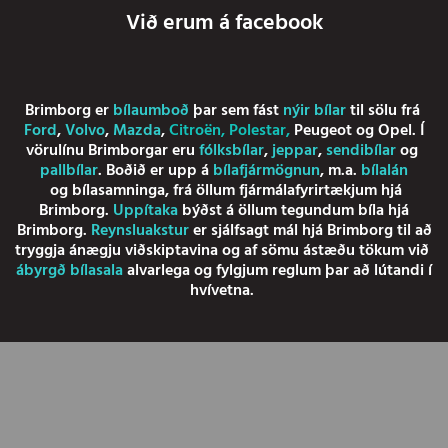
Við erum á facebook
Brimborg er
bílaumboð
þar sem fást
nýir bílar
til sölu frá
Ford
,
Volvo
,
Mazda
,
Citroën
,
Polestar
,
Peugeot
og
Opel
. Í
vörulínu Brimborgar eru
fólksbílar
,
jeppar
,
sendibílar
og
pallbílar
. Boðið er upp á
bílafjármögnun
, m.a.
bílalán
og
bílasamninga
, frá öllum fjármálafyrirtækjum hjá
Brimborg.
Uppítaka
býðst á öllum tegundum bíla hjá
Brimborg.
Reynsluakstur
er sjálfsagt mál hjá Brimborg til að
tryggja ánægju viðskiptavina og af sömu ástæðu tökum við
ábyrgð bílasala
alvarlega og fylgjum reglum þar að lútandi í
hvívetna.