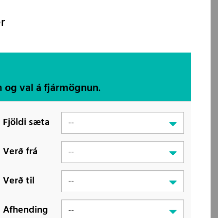
r
m og val á fjármögnun.
Fjöldi sæta
Verð frá
Verð til
Afhending