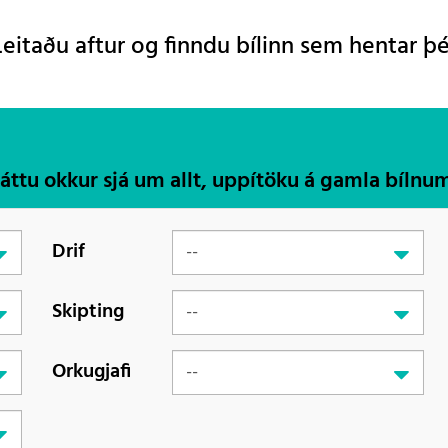
Leitaðu aftur og finndu bílinn sem hentar þé
Láttu okkur sjá um allt, uppítöku á gamla bílnu
Drif
Skipting
Orkugjafi