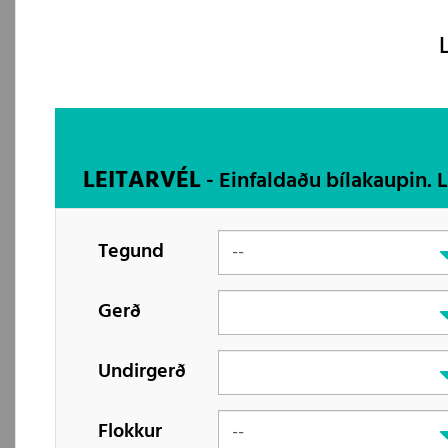
LEITARVÉL
- Einfaldaðu bílakaupin. 
Tegund
Gerð
Undirgerð
Flokkur