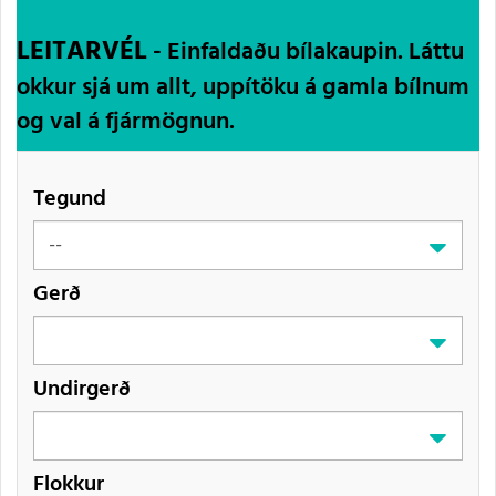
LEITARVÉL
- Einfaldaðu bílakaupin. Láttu
okkur sjá um allt, uppítöku á gamla bílnum
og val á fjármögnun.
Tegund
Gerð
Undirgerð
Flokkur