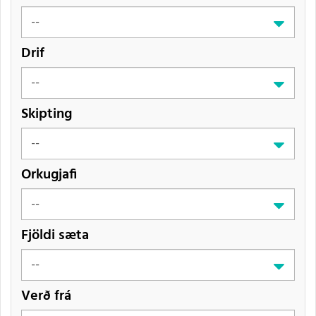
Drif
Skipting
Orkugjafi
Fjöldi sæta
Verð frá