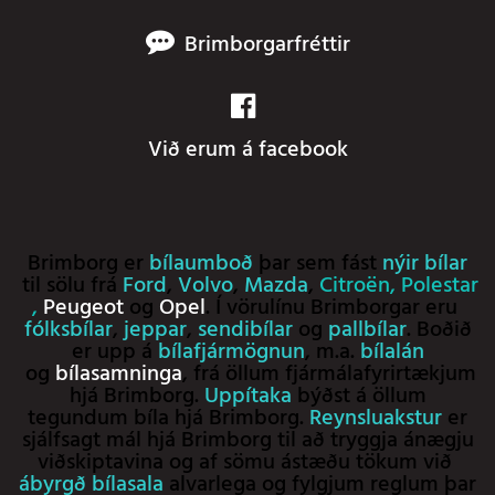
Brimborgarfréttir
Við erum á facebook
Brimborg er
bílaumboð
þar sem fást
nýir bílar
til sölu frá
Ford
,
Volvo
,
Mazda
,
Citroën
,
Polestar
,
Peugeot
og
Opel
. Í vörulínu Brimborgar eru
fólksbílar
,
jeppar
,
sendibílar
og
pallbílar
. Boðið
er upp á
bílafjármögnun
, m.a.
bílalán
og
bílasamninga
, frá öllum fjármálafyrirtækjum
hjá Brimborg.
Uppítaka
býðst á öllum
tegundum bíla hjá Brimborg.
Reynsluakstur
er
sjálfsagt mál hjá Brimborg til að tryggja ánægju
viðskiptavina og af sömu ástæðu tökum við
ábyrgð bílasala
alvarlega og fylgjum reglum þar