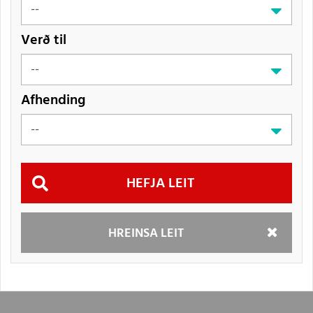
Verð til
Afhending
Hefja
HREINSA LEIT
leit