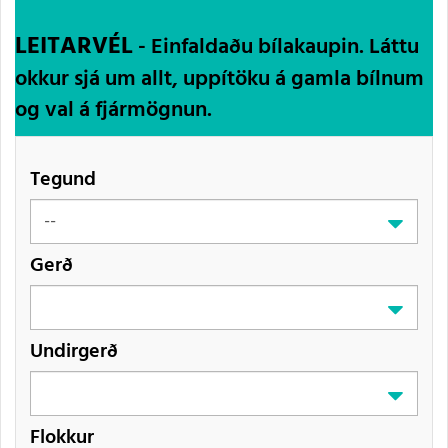
LEITARVÉL
- Einfaldaðu bílakaupin. Láttu
okkur sjá um allt, uppítöku á gamla bílnum
og val á fjármögnun.
Tegund
Gerð
Undirgerð
Flokkur