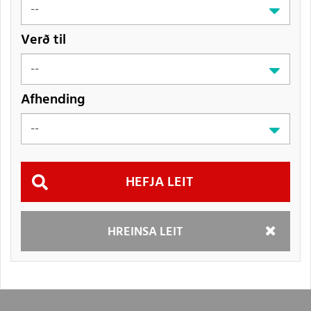
Verð til
Afhending
Hefja
HREINSA LEIT
leit