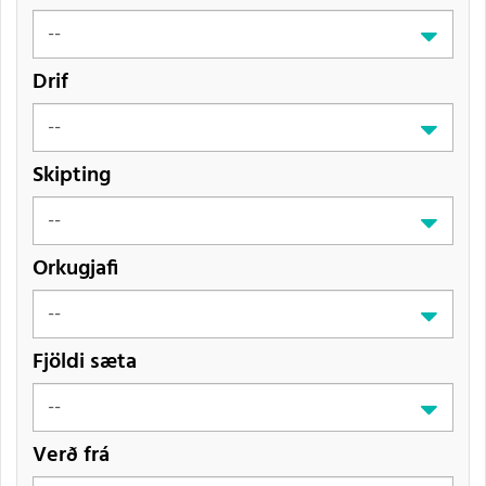
Drif
Skipting
Orkugjafi
Fjöldi sæta
Verð frá