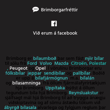
Brimborgarfréttir
Við erum á facebook
Brimborg er
bílaumboð
þar sem fást
nýir bílar
til sölu frá
Ford
,
Volvo
,
Mazda
,
Citroën
,
Polestar
,
Peugeot
og
Opel
. Í vörulínu Brimborgar eru
fólksbílar
,
jeppar
,
sendibílar
og
pallbílar
. Boðið
er upp á
bílafjármögnun
, m.a.
bílalán
og
bílasamninga
, frá öllum fjármálafyrirtækjum
hjá Brimborg.
Uppítaka
býðst á öllum
tegundum bíla hjá Brimborg.
Reynsluakstur
er
sjálfsagt mál hjá Brimborg til að tryggja ánægju
viðskiptavina og af sömu ástæðu tökum við
ábyrgð bílasala
alvarlega og fylgjum reglum þar