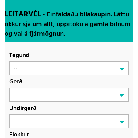
LEITARVÉL
- Einfaldaðu bílakaupin. Láttu
okkur sjá um allt, uppítöku á gamla bílnum
og val á fjármögnun.
Tegund
Gerð
Undirgerð
Flokkur