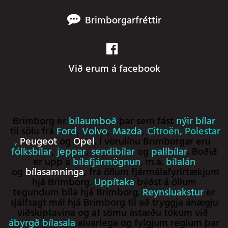
Brimborgarfréttir
Við erum á facebook
Brimborg er
bílaumboð
þar sem fást
nýir bílar
til sölu frá
Ford
,
Volvo
,
Mazda
,
Citroën
,
Polestar
,
Peugeot
og
Opel
. Í vörulínu Brimborgar eru
fólksbílar
,
jeppar
,
sendibílar
og
pallbílar
. Boðið
er upp á
bílafjármögnun
, m.a.
bílalán
og
bílasamninga
, frá öllum fjármálafyrirtækjum
hjá Brimborg.
Uppítaka
býðst á öllum
tegundum bíla hjá Brimborg.
Reynsluakstur
er
sjálfsagt mál hjá Brimborg til að tryggja ánægju
viðskiptavina og af sömu ástæðu tökum við
ábyrgð bílasala
alvarlega og fylgjum reglum þar