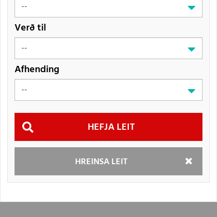
Verð til
Afhending
Hefja
HREINSA LEIT
leit