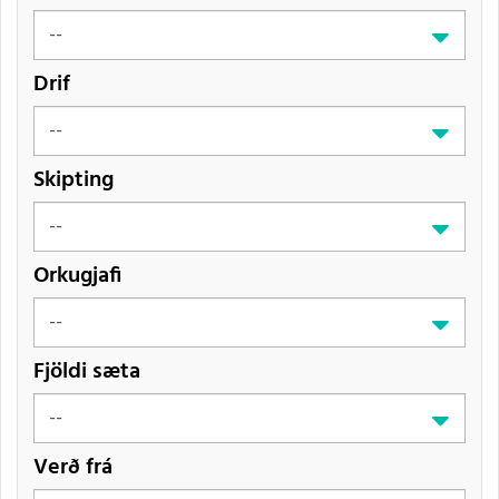
Drif
Skipting
Orkugjafi
Fjöldi sæta
Verð frá