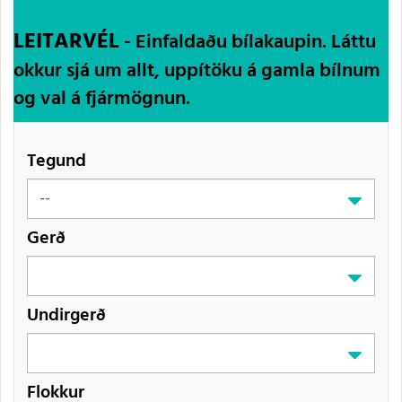
LEITARVÉL
- Einfaldaðu bílakaupin. Láttu
okkur sjá um allt, uppítöku á gamla bílnum
og val á fjármögnun.
Tegund
Gerð
Undirgerð
Flokkur