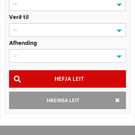
Verð til
Afhending
Hefja
HREINSA LEIT
leit