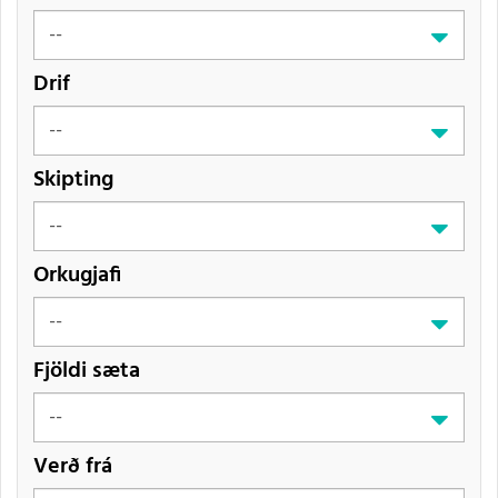
Drif
Skipting
Orkugjafi
Fjöldi sæta
Verð frá