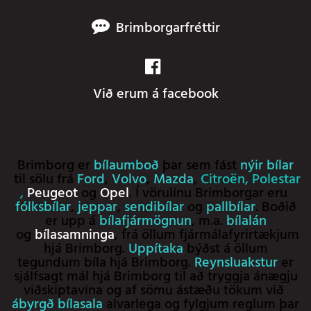
Brimborgarfréttir
Við erum á facebook
Brimborg er
bílaumboð
þar sem fást
nýir bílar
til sölu frá
Ford
,
Volvo
,
Mazda
,
Citroën
,
Polestar
,
Peugeot
og
Opel
. Í vörulínu Brimborgar eru
fólksbílar
,
jeppar
,
sendibílar
og
pallbílar
. Boðið
er upp á
bílafjármögnun
, m.a.
bílalán
og
bílasamninga
, frá öllum fjármálafyrirtækjum
hjá Brimborg.
Uppítaka
býðst á öllum
tegundum bíla hjá Brimborg.
Reynsluakstur
er
sjálfsagt mál hjá Brimborg til að tryggja ánægju
viðskiptavina og af sömu ástæðu tökum við
ábyrgð bílasala
alvarlega og fylgjum reglum þar