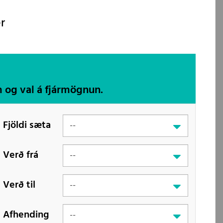
r
m og val á fjármögnun.
Fjöldi sæta
Verð frá
Verð til
Afhending