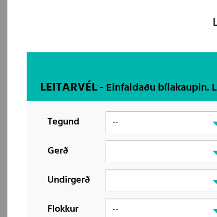
LEITARVÉL
- Einfaldaðu bílakaupin. 
Tegund
Gerð
Undirgerð
Flokkur