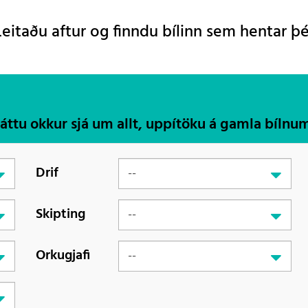
Leitaðu aftur og finndu bílinn sem hentar þé
Láttu okkur sjá um allt, uppítöku á gamla bílnu
Drif
Skipting
Orkugjafi