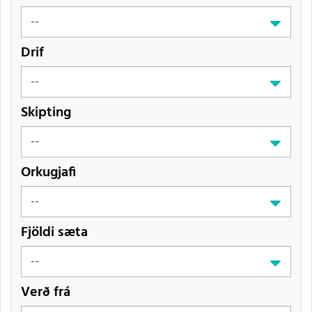
Drif
Skipting
Orkugjafi
Fjöldi sæta
Verð frá