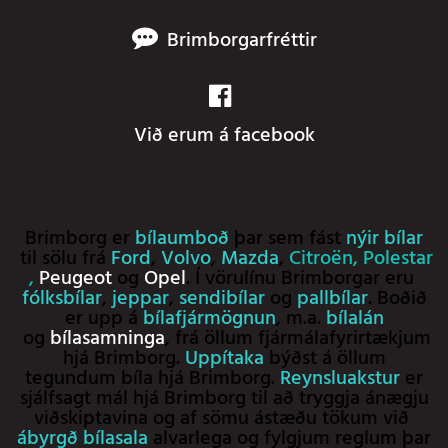
Brimborgarfréttir
Við erum á facebook
Brimborg er
bílaumboð
þar sem fást
nýir bílar
til sölu frá
Ford
,
Volvo
,
Mazda
,
Citroën
,
Polestar
,
Peugeot
og
Opel
. Í vörulínu Brimborgar eru
fólksbílar
,
jeppar
,
sendibílar
og
pallbílar
. Boðið
er upp á
bílafjármögnun
, m.a.
bílalán
og
bílasamninga
, frá öllum fjármálafyrirtækjum
hjá Brimborg.
Uppítaka
býðst á öllum
tegundum bíla hjá Brimborg.
Reynsluakstur
er
sjálfsagt mál hjá Brimborg til að tryggja ánægju
viðskiptavina og af sömu ástæðu tökum við
ábyrgð bílasala
alvarlega og fylgjum reglum þar