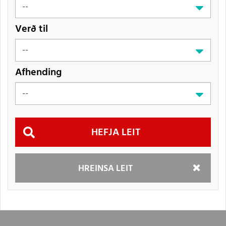
Verð til
Afhending
Hefja
HREINSA LEIT
leit