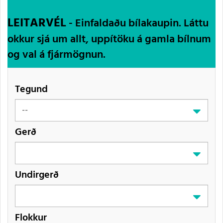
LEITARVÉL
- Einfaldaðu bílakaupin. Láttu
okkur sjá um allt, uppítöku á gamla bílnum
og val á fjármögnun.
Tegund
Gerð
Undirgerð
Flokkur