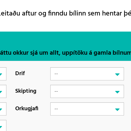
Leitaðu aftur og finndu bílinn sem hentar þé
Láttu okkur sjá um allt, uppítöku á gamla bílnu
Drif
Skipting
Orkugjafi