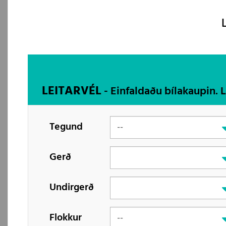
LEITARVÉL
- Einfaldaðu bílakaupin. 
Tegund
Gerð
Undirgerð
Flokkur