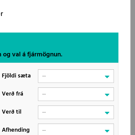
r
m og val á fjármögnun.
Fjöldi sæta
Verð frá
Verð til
Afhending