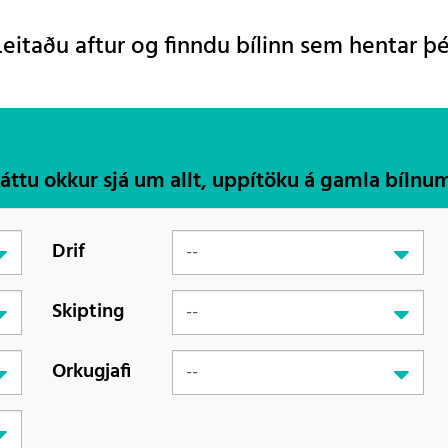
Leitaðu aftur og finndu bílinn sem hentar þé
Láttu okkur sjá um allt, uppítöku á gamla bílnu
Drif
Skipting
Orkugjafi