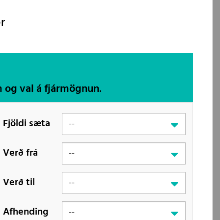
r
m og val á fjármögnun.
Fjöldi sæta
Verð frá
Verð til
Afhending