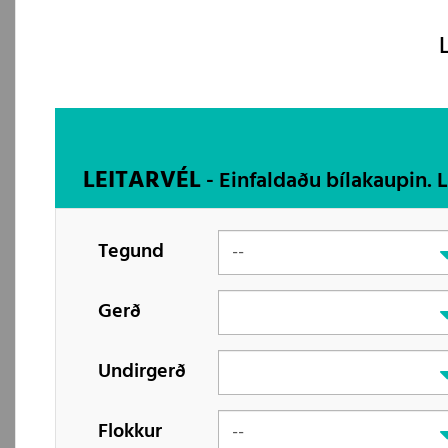
LEITARVÉL
- Einfaldaðu bílakaupin. 
Tegund
Gerð
Undirgerð
Flokkur