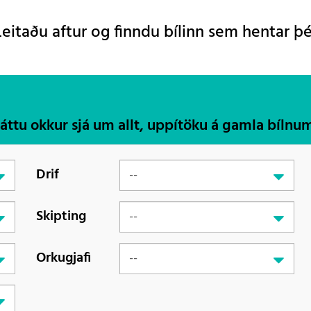
Leitaðu aftur og finndu bílinn sem hentar þé
Láttu okkur sjá um allt, uppítöku á gamla bílnu
Drif
Skipting
Orkugjafi