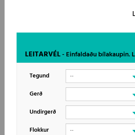
LEITARVÉL
- Einfaldaðu bílakaupin. 
Tegund
Gerð
Undirgerð
Flokkur