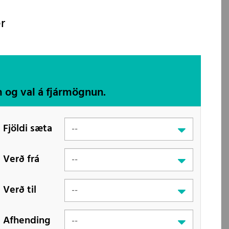
r
m og val á fjármögnun.
Fjöldi sæta
Verð frá
Verð til
Afhending