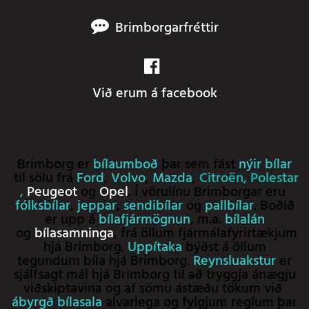
Brimborgarfréttir
Við erum á facebook
Brimborg er
bílaumboð
þar sem fást
nýir bílar
til sölu frá
Ford
,
Volvo
,
Mazda
,
Citroën
,
Polestar
,
Peugeot
og
Opel
. Í vörulínu Brimborgar eru
fólksbílar
,
jeppar
,
sendibílar
og
pallbílar
. Boðið
er upp á
bílafjármögnun
, m.a.
bílalán
og
bílasamninga
, frá öllum fjármálafyrirtækjum
hjá Brimborg.
Uppítaka
býðst á öllum
tegundum bíla hjá Brimborg.
Reynsluakstur
er
sjálfsagt mál hjá Brimborg til að tryggja ánægju
viðskiptavina og af sömu ástæðu tökum við
ábyrgð bílasala
alvarlega og fylgjum reglum þar