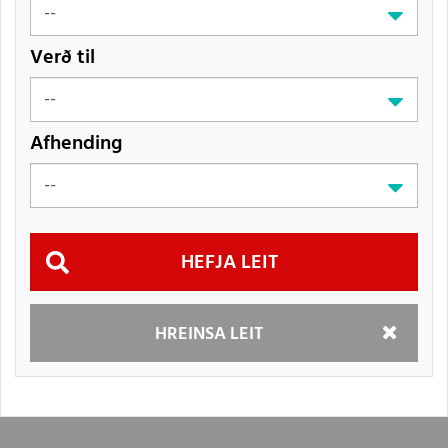
Verð til
Afhending
Hefja
HREINSA LEIT
leit