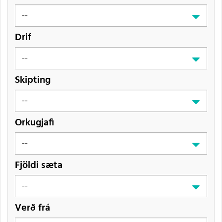
Drif
Skipting
Orkugjafi
Fjöldi sæta
Verð frá