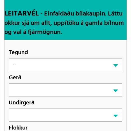
LEITARVÉL
- Einfaldaðu bílakaupin. Láttu
okkur sjá um allt, uppítöku á gamla bílnum
og val á fjármögnun.
Tegund
Gerð
Undirgerð
Flokkur