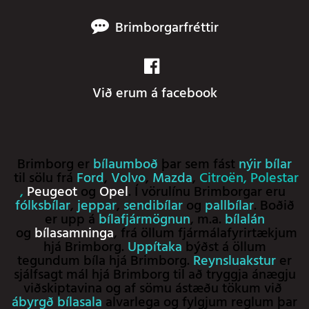
Brimborgarfréttir
Við erum á facebook
Brimborg er
bílaumboð
þar sem fást
nýir bílar
til sölu frá
Ford
,
Volvo
,
Mazda
,
Citroën
,
Polestar
,
Peugeot
og
Opel
. Í vörulínu Brimborgar eru
fólksbílar
,
jeppar
,
sendibílar
og
pallbílar
. Boðið
er upp á
bílafjármögnun
, m.a.
bílalán
og
bílasamninga
, frá öllum fjármálafyrirtækjum
hjá Brimborg.
Uppítaka
býðst á öllum
tegundum bíla hjá Brimborg.
Reynsluakstur
er
sjálfsagt mál hjá Brimborg til að tryggja ánægju
viðskiptavina og af sömu ástæðu tökum við
ábyrgð bílasala
alvarlega og fylgjum reglum þar