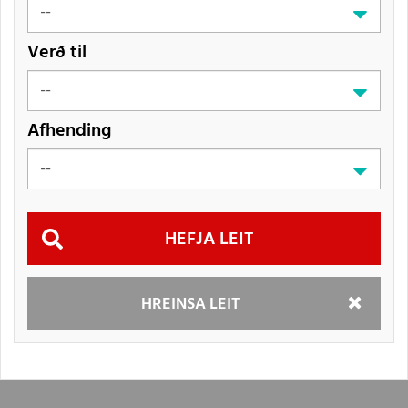
Verð til
Afhending
Hefja
HREINSA LEIT
leit