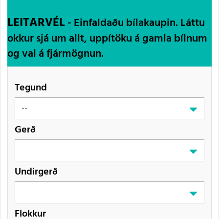
LEITARVÉL
- Einfaldaðu bílakaupin. Láttu
okkur sjá um allt, uppítöku á gamla bílnum
og val á fjármögnun.
Tegund
Gerð
Undirgerð
Flokkur