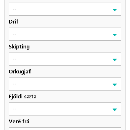
Drif
Skipting
Orkugjafi
Fjöldi sæta
Verð frá