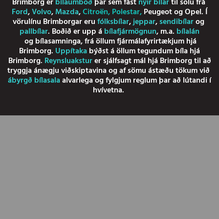
Brimborg er
bílaumboð
þar sem fást
nýir bílar
til sölu frá
Ford
,
Volvo
,
Mazda
,
Citroën
,
Polestar
,
Peugeot
og
Opel
. Í
vörulínu Brimborgar eru
fólksbílar
,
jeppar
,
sendibílar
og
pallbílar
. Boðið er upp á
bílafjármögnun
, m.a.
bílalán
og
bílasamninga
, frá öllum fjármálafyrirtækjum hjá
Brimborg.
Uppítaka
býðst á öllum tegundum bíla hjá
Brimborg.
Reynsluakstur
er sjálfsagt mál hjá Brimborg til að
tryggja ánægju viðskiptavina og af sömu ástæðu tökum við
ábyrgð bílasala
alvarlega og fylgjum reglum þar að lútandi í
hvívetna.