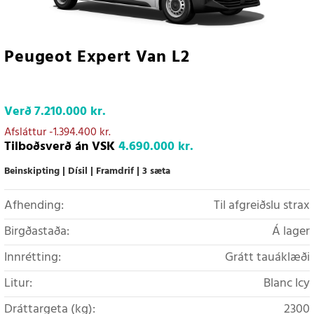
Peugeot Expert Van L2
Verð
7.210.000 kr.
Afsláttur
-1.394.400 kr.
Tilboðsverð án VSK
4.690.000 kr.
Beinskipting
Dísil
Framdrif
3 sæta
Afhending:
Til afgreiðslu strax
Birgðastaða:
Á lager
Innrétting:
Grátt tauáklæði
Litur:
Blanc Icy
Dráttargeta (kg):
2300