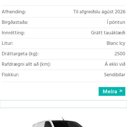
Afhending:
Til afgreiðslu ágúst 2026
Birgðastaða:
Í pöntun
Innrétting:
Grátt tauáklæði
Litur:
Blanc Icy
Dráttargeta (kg):
2500
Rafdrægni allt að (km):
Á ekki við
Flokkur:
Sendibílar
Meira