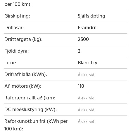
per 100 km)
Gírskipting
Sjálfskipting
Driflásar
Framdrif
Dráttargeta (kg)
2500
Fjöldi dyra
2
Litur
Blanc Icy
Drifrafhlaða (kWh)
Afl mótors (kW)
110
Rafdrægni allt að (km)
DC hleðslustýring (kW)
Raforkunotkun frá (kWh per
100 km)