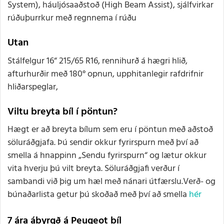
System), háuljósaaðstoð (High Beam Assist), sjálfvirkar
rúðuþurrkur með regnnema í rúðu
Utan
Stálfelgur 16“ 215/65 R16, rennihurð á hægri hlið,
afturhurðir með 180° opnun, upphitanlegir rafdrifnir
hliðarspeglar,
Viltu breyta bíl í pöntun?
Hægt er að breyta bílum sem eru í pöntun með aðstoð
söluráðgjafa. Þú sendir okkur fyrirspurn með því að
smella á hnappinn „Sendu fyrirspurn“ og lætur okkur
vita hverju þú vilt breyta. Söluráðgjafi verður í
sambandi við þig um hæl með nánari útfærslu.Verð- og
búnaðarlista getur þú skoðað með því að smella
hér
7 ára ábyrgð á Peugeot bíl