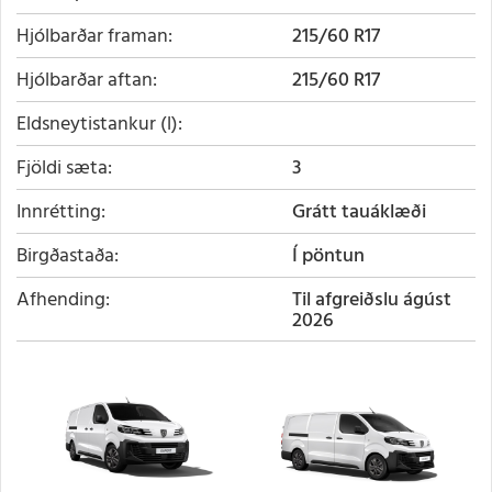
Hjólbarðar framan
215/60 R17
Hjólbarðar aftan
215/60 R17
Eldsneytistankur (l)
Fjöldi sæta
3
Innrétting
Grátt tauáklæði
Birgðastaða
Í pöntun
Afhending
Til afgreiðslu ágúst
2026