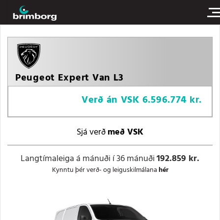
Peugeot Expert Van L3
Verð án VSK
6.596.774 kr.
Sjá verð
með VSK
Verð með VSK
Langtímaleiga á mánuði í 36 mánuði
192.859 kr.
Kynntu þér verð- og leiguskilmálana
hér