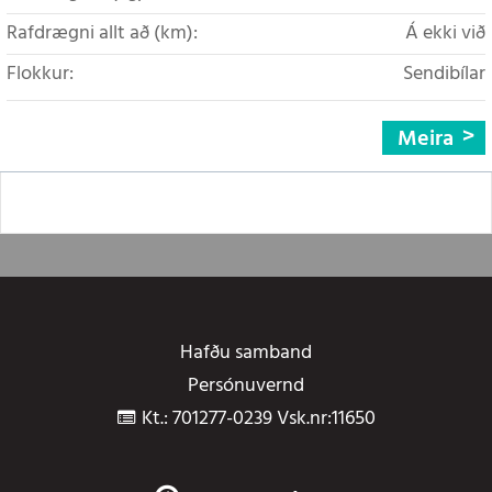
Rafdrægni allt að (km):
Á ekki við
Flokkur:
Sendibílar
Meira
Hafðu samband
Persónuvernd
Kt.: 701277-0239 Vsk.nr:11650