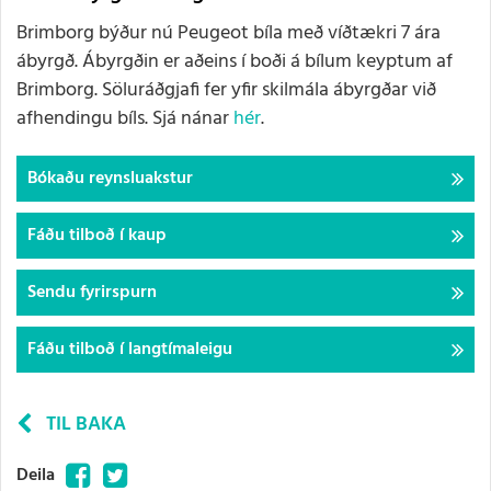
Brimborg býður nú Peugeot bíla með víðtækri 7 ára
ábyrgð. Ábyrgðin er aðeins í boði á bílum keyptum af
Brimborg. Söluráðgjafi fer yfir skilmála ábyrgðar við
afhendingu bíls. Sjá nánar
hér
.
Bókaðu reynsluakstur
Fáðu tilboð í kaup
Sendu fyrirspurn
Fáðu tilboð í langtímaleigu
TIL BAKA
Facebook
Twitter
Deila