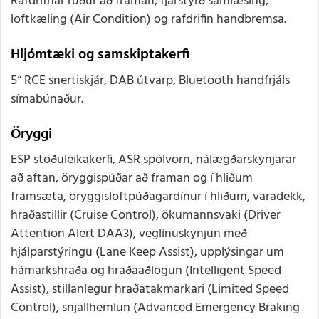
Rafdrifnar rúður að framan, fjarstýrð samlæsing,
loftkæling (Air Condition) og rafdrifin handbremsa.
Hljómtæki og samskiptakerfi
5“ RCE snertiskjár, DAB útvarp, Bluetooth handfrjáls
símabúnaður.
Öryggi
ESP stöðuleikakerfi, ASR spólvörn, nálægðarskynjarar
að aftan, öryggispúðar að framan og í hliðum
framsæta, öryggisloftpúðagardínur í hliðum, varadekk,
hraðastillir (Cruise Control), ökumannsvaki (Driver
Attention Alert DAA3), veglínuskynjun með
hjálparstýringu (Lane Keep Assist), upplýsingar um
hámarkshraða og hraðaaðlögun (Intelligent Speed
Assist), stillanlegur hraðatakmarkari (Limited Speed
Control), snjallhemlun (Advanced Emergency Braking