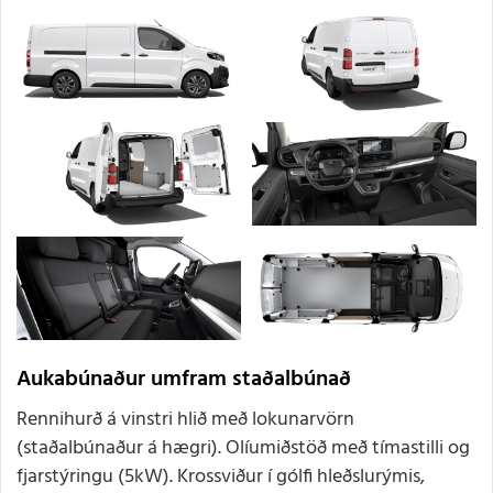
Aukabúnaður umfram staðalbúnað
Rennihurð á vinstri hlið með lokunarvörn
(staðalbúnaður á hægri). Olíumiðstöð með tímastilli og
fjarstýringu (5kW). Krossviður í gólfi hleðslurýmis,