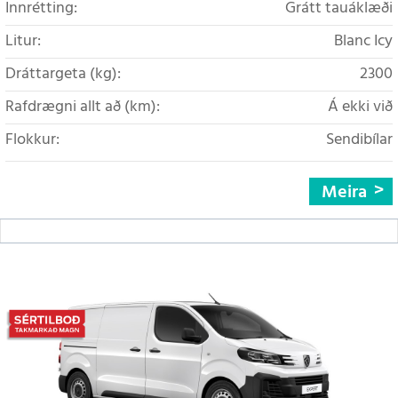
Innrétting:
Grátt tauáklæði
Litur:
Blanc Icy
Dráttargeta (kg):
2300
Rafdrægni allt að (km):
Á ekki við
Flokkur:
Sendibílar
Meira