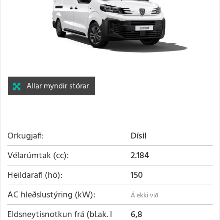
Allar myndir stórar
Orkugjafi
Dísil
Vélarúmtak (cc)
2.184
Heildarafl (hö)
150
AC hleðslustýring (kW)
Eldsneytisnotkun frá (bl.ak. l
6,8