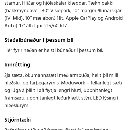
stamur. Hliðar og hjólaskálar klæddar. Tæknipakki
(bakkmyndavél 180° Visiopark, 10“ margmiðlunarskjár
(IVI Mid), 10“ mælaborð í lit, Apple CarPlay og Android
Auto). 17" álfelgur 215/60 R17.
Staðalbúnaður í þessum bíl
Hér fyrir neðan er helsti búnaður í þessum bíl.
Innrétting
3ja sæta, ökumannssæti með armpúða, heilt þil milli
hleðslu- og farþegarýmis, Moduwork – fellanlegt sæti
og lúga á þili til að flytja lengri hluti, upphitanlegt
framsæti, upphitanlegt leðurklætt stýri, LED lýsing í
hleðslurými.
Stjórntæki