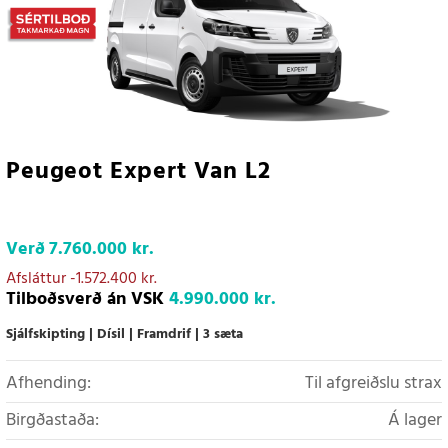
Peugeot Expert Van L2
Verð
7.760.000 kr.
Afsláttur
-1.572.400 kr.
Tilboðsverð án VSK
4.990.000 kr.
Sjálfskipting
Dísil
Framdrif
3 sæta
Afhending:
Til afgreiðslu strax
Birgðastaða:
Á lager