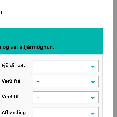
r
m og val á fjármögnun.
Fjöldi sæta
Verð frá
Verð til
Afhending