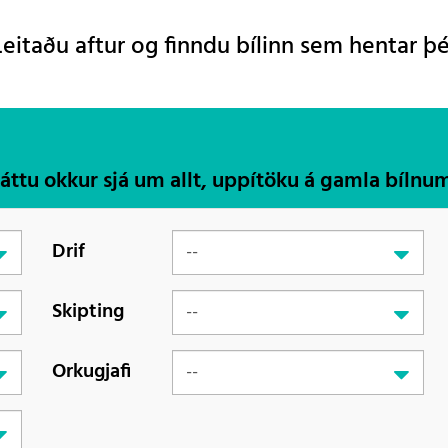
Leitaðu aftur og finndu bílinn sem hentar þé
Láttu okkur sjá um allt, uppítöku á gamla bílnu
Drif
Skipting
Orkugjafi