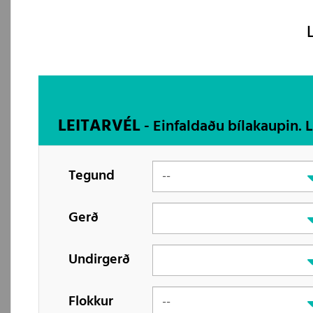
LEITARVÉL
- Einfaldaðu bílakaupin. 
Tegund
Gerð
Undirgerð
Flokkur