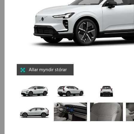
Allar myndir stórar