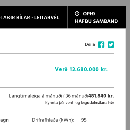
OPIÐ
TAÐIR BÍLAR - LEITARVÉL
HAFÐU SAMBAND
Facebook
Twitter
Deila
Verð
12.680.000 kr.
Langtímaleiga á mánuði í 36 mánuði
481.840 kr.
Kynntu þér verð- og leiguskilmálana
hér
magn
Drifrafhlaða (kWh)
95