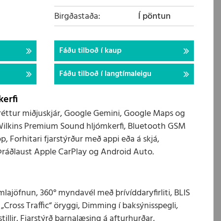
Birgðastaða
Í pöntun
Fáðu tilboð í kaup
Fáðu tilboð í langtímaleigu
erfi
 láréttur miðjuskjár, Google Gemini, Google Maps og
Wilkins Premium Sound hljómkerfi, Bluetooth GSM
p, Forhitari fjarstýrður með appi eða á skjá,
 Þráðlaust Apple CarPlay og Android Auto.
ajöfnun, 360° myndavél með þrívíddaryfirliti, BLIS
Cross Traffic“ öryggi, Dimming í baksýnisspegli,
tillir, Fjarstýrð barnalæsing á afturhurðar,