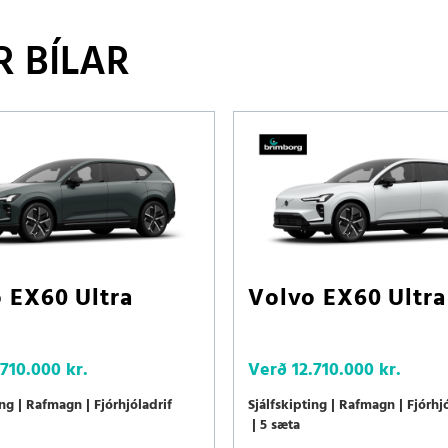
 BÍLAR
 EX60 Ultra
Volvo EX60 Ultra
.710.000 kr.
Verð
12.710.000 kr.
ing
Rafmagn
Fjórhjóladrif
Sjálfskipting
Rafmagn
Fjórhj
5 sæta