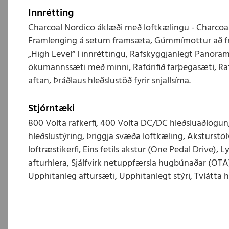
Innrétting
Charcoal Nordico áklæði með loftkælingu - Charcoal
Framlenging á setum framsæta, Gúmmímottur að fr
„High Level“ í innréttingu, Rafskyggjanlegt Panorama
ökumannssæti með minni, Rafdrifið farþegasæti, Ra
aftan, Þráðlaus hleðslustöð fyrir snjallsíma.
Stjórntæki
800 Volta rafkerfi, 400 Volta DC/DC hleðsluaðlögu
hleðslustýring, Þriggja svæða loftkæling, Aksturstö
loftræstikerfi, Eins fetils akstur (One Pedal Drive), L
afturhlera, Sjálfvirk netuppfærsla hugbúnaðar (OTA
Upphitanleg aftursæti, Upphitanlegt stýri, Tvíátta h