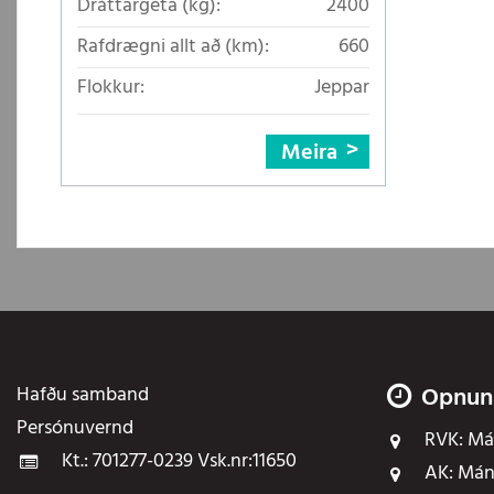
Dráttargeta (kg):
2400
Rafdrægni allt að (km):
660
Flokkur:
Jeppar
Meira
Hafðu samband
Opnun
Persónuvernd
RVK:
Mán
Kt.: 701277-0239 Vsk.nr:11650
AK:
Mán 