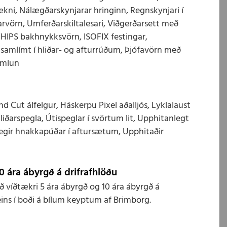
ni, Nálægðarskynjarar hringinn, Regnskynjari í
arvörn, Umferðarskiltalesari, Viðgerðarsett með
WHIPS bakhnykksvörn, ISOFIX festingar,
 samlímt í hliðar- og afturrúðum, Þjófavörn með
emlun
 Cut álfelgur, Háskerpu Pixel aðalljós, Lyklalaust
hliðarspegla, Útispeglar í svörtum lit, Upphitanlegt
anlegir hnakkapúðar í aftursætum, Upphitaðir
0 ára ábyrgð á drifrafhlöðu
víðtækri 5 ára ábyrgð og 10 ára ábyrgð á
eins í boði á bílum keyptum af Brimborg.