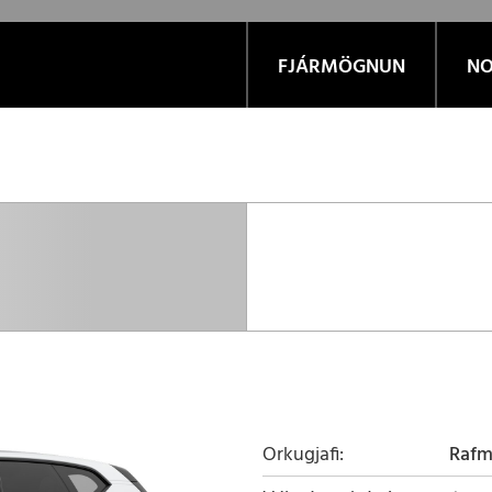
FJÁRMÖGNUN
NO
Orkugjafi
Raf