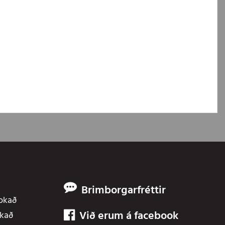
Brimborgarfréttir
Lokað
Við erum á facebook
okað