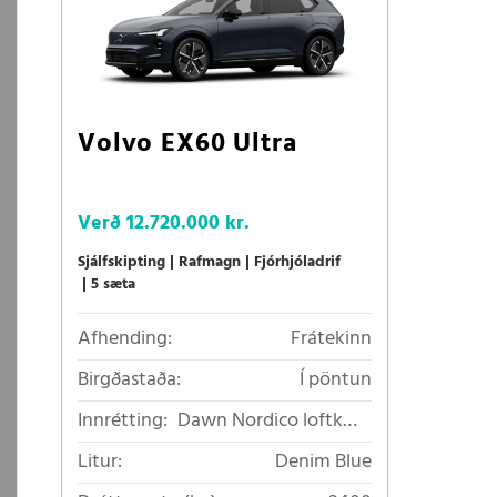
Volvo EX60 Ultra
Verð
12.720.000 kr.
Sjálfskipting
Rafmagn
Fjórhjóladrif
5 sæta
Afhending:
Frátekinn
Birgðastaða:
Í pöntun
Innrétting:
Dawn Nordico loftkælt
áklæði
Litur:
Denim Blue