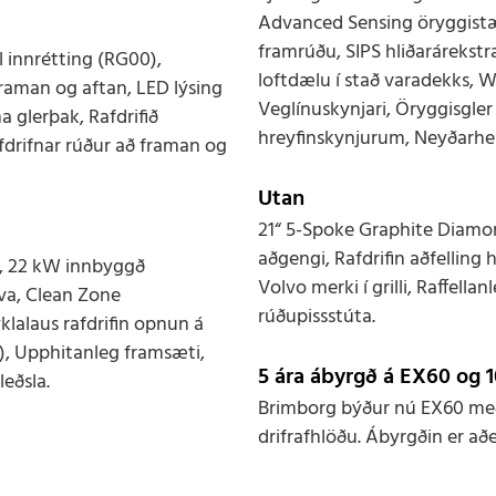
Advanced Sensing öryggistæk
framrúðu, SIPS hliðarárekstr
 innrétting (RG00),
loftdælu í stað varadekks, 
aman og aftan, LED lýsing
Veglínuskynjari, Öryggisgler
 glerþak, Rafdrifið
hreyfinskynjurum, Neyðarh
fdrifnar rúður að framan og
Utan
21“ 5-Spoke Graphite Diamond
aðgengi, Rafdrifin aðfelling 
n, 22 kW innbyggð
Volvo merki í grilli, Raffell
lva, Clean Zone
rúðupissstúta.
yklalaus rafdrifin opnun á
), Upphitanleg framsæti,
5 ára ábyrgð á EX60 og 1
leðsla.
Brimborg býður nú EX60 með 
drifrafhlöðu. Ábyrgðin er að