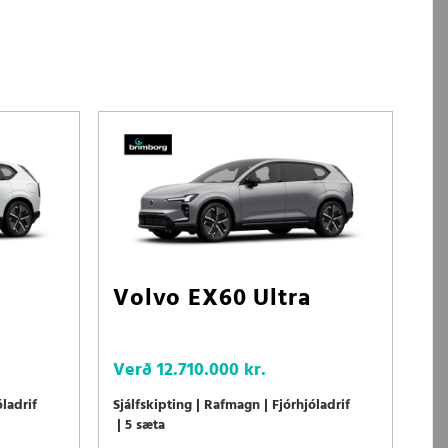
Volvo EX60 Ultra
Verð
12.710.000 kr.
óladrif
Sjálfskipting
Rafmagn
Fjórhjóladrif
5 sæta