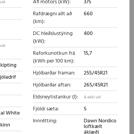
Afl mótors (kW)
375
Rafdrægni allt að
660
(km)
DC hleðslustýring
400
(kW)
Raforkunotkun frá
15,7
(kWh per 100 km)
skipting
Hjólbarðar framan
255/45R21
jóladrif
Hjólbarðar aftan
265/45R21
Eldsneytistankur (l)
Fjöldi sæta
5
tal White
Innrétting
Dawn Nordico
ekinn
loftkælt
áklæði