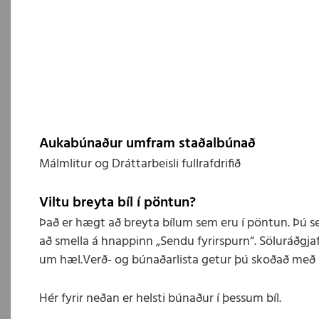
Aukabúnaður umfram staðalbúnað
Málmlitur og Dráttarbeisli fullrafdrifið
Viltu breyta bíl í pöntun?
Það er hægt að breyta bílum sem eru í pöntun. Þú s
að smella á hnappinn „Sendu fyrirspurn“. Söluráðgjaf
um hæl.Verð- og búnaðarlista getur þú skoðað með 
Hér fyrir neðan er helsti búnaður í þessum bíl.