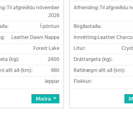
ng:
Til afgreiðslu nóvember
Afhending:
Til afgreiðslu
2026
aða:
Í pöntun
Birgðastaða:
ng:
Leather Dawn Nappa
Innrétting:
Leather Charco
Forest Lake
Litur:
Crys
eta (kg):
2400
Dráttargeta (kg):
i allt að (km):
660
Rafdrægni allt að (km):
Jeppar
Flokkur:
Meira
M