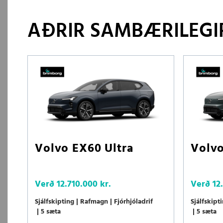
AÐRIR SAMBÆRILEGIR
Volvo EX60 Ultra
Volvo
Verð
12.710.000 kr.
Verð
12
Sjálfskipting
Rafmagn
Fjórhjóladrif
Sjálfskipt
5 sæta
5 sæta