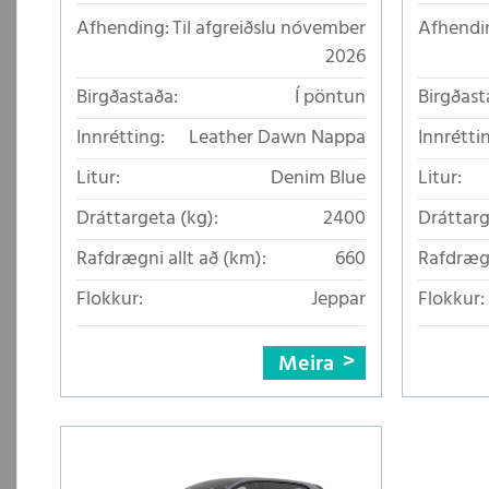
Afhending:
Til afgreiðslu nóvember
Afhendi
2026
Birgðastaða:
Í pöntun
Birgðast
Innrétting:
Leather Dawn Nappa
Innrétti
Litur:
Denim Blue
Litur:
Dráttargeta (kg):
2400
Dráttarg
Rafdrægni allt að (km):
660
Rafdrægn
Flokkur:
Jeppar
Flokkur:
Meira