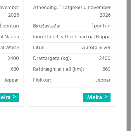
 nóvember
Afhending:
Til afgreiðslu nóvember
2026
2026
Í pöntun
Birgðastaða:
Í pöntun
al Nappa
Innrétting:
Leather Charcoal Nappa
tal White
Litur:
Aurora Silver
2400
Dráttargeta (kg):
2400
660
Rafdrægni allt að (km):
660
Jeppar
Flokkur:
Jeppar
eira
Meira