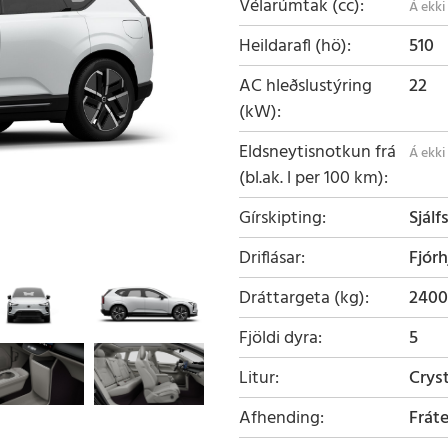
Vélarúmtak (cc)
Heildarafl (hö)
510
AC hleðslustýring
22
(kW)
Eldsneytisnotkun frá
(bl.ak. l per 100 km)
Gírskipting
Sjálf
Driflásar
Fjórh
Dráttargeta (kg)
2400
Fjöldi dyra
5
Litur
Crys
Afhending
Frát