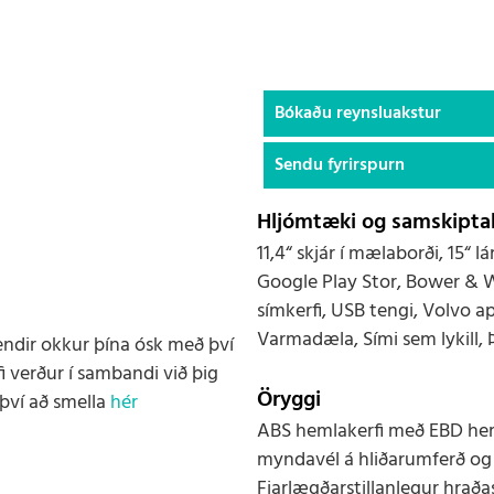
Bókaðu reynsluakstur
Sendu fyrirspurn
Hljómtæki og samskiptak
11,4“ skjár í mælaborði, 15“
Google Play Stor, Bower & 
símkerfi, USB tengi, Volvo ap
Varmadæla, Sími sem lykill,
endir okkur þína ósk með því
i verður í sambandi við þig
Öryggi
því að smella
hér
ABS hemlakerfi með EBD heml
myndavél á hliðarumferð og „
Fjarlægðarstillanlegur hraðas