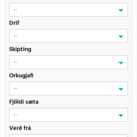
Drif
Skipting
Orkugjafi
Fjöldi sæta
Verð frá