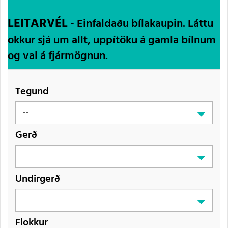
LEITARVÉL
- Einfaldaðu bílakaupin. Láttu
okkur sjá um allt, uppítöku á gamla bílnum
og val á fjármögnun.
Tegund
Gerð
Undirgerð
Flokkur