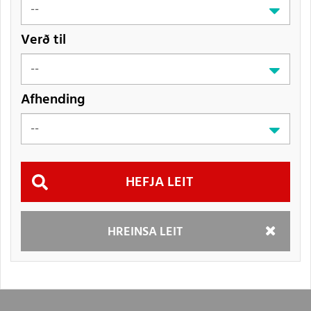
Verð til
Afhending
Hefja
HREINSA LEIT
leit