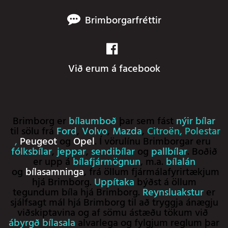
Brimborgarfréttir
Við erum á facebook
Brimborg er
bílaumboð
þar sem fást
nýir bílar
til sölu frá
Ford
,
Volvo
,
Mazda
,
Citroën
,
Polestar
,
Peugeot
og
Opel
. Í vörulínu Brimborgar eru
fólksbílar
,
jeppar
,
sendibílar
og
pallbílar
. Boðið
er upp á
bílafjármögnun
, m.a.
bílalán
og
bílasamninga
, frá öllum fjármálafyrirtækjum
hjá Brimborg.
Uppítaka
býðst á öllum
tegundum bíla hjá Brimborg.
Reynsluakstur
er
sjálfsagt mál hjá Brimborg til að tryggja ánægju
viðskiptavina og af sömu ástæðu tökum við
ábyrgð bílasala
alvarlega og fylgjum reglum þar