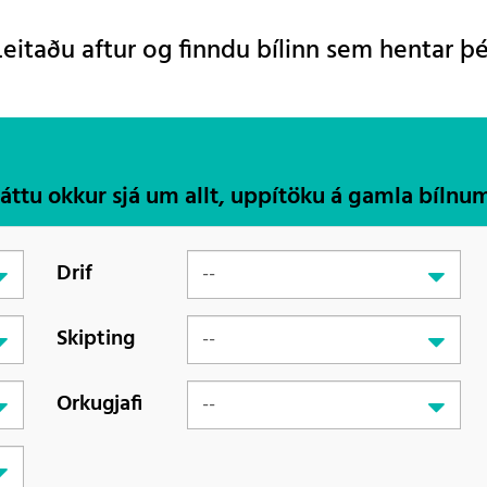
Leitaðu aftur og finndu bílinn sem hentar þé
Láttu okkur sjá um allt, uppítöku á gamla bílnu
Drif
Skipting
Orkugjafi