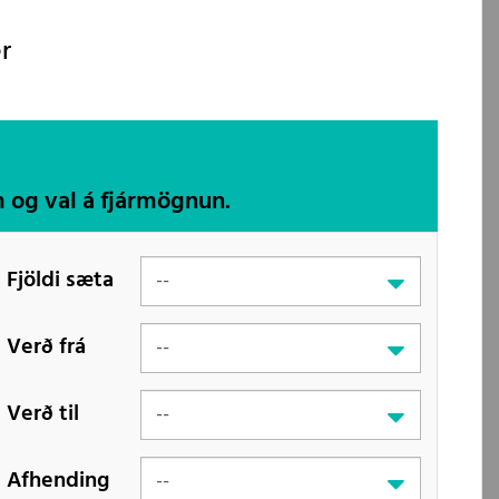
r
m og val á fjármögnun.
Fjöldi sæta
Verð frá
Verð til
Afhending