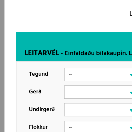
LEITARVÉL
- Einfaldaðu bílakaupin. 
Tegund
Gerð
Undirgerð
Flokkur