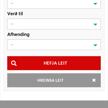
Verð til
Afhending
Hefja
HREINSA LEIT
leit