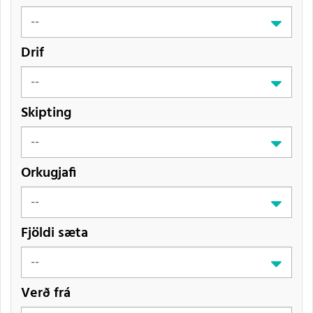
Drif
Skipting
Orkugjafi
Fjöldi sæta
Verð frá