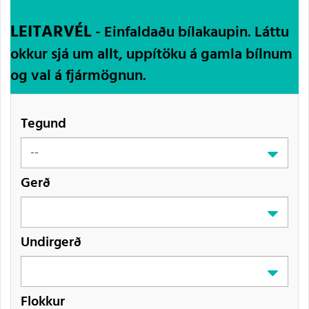
LEITARVÉL
- Einfaldaðu bílakaupin. Láttu
okkur sjá um allt, uppítöku á gamla bílnum
og val á fjármögnun.
Tegund
Gerð
Undirgerð
Flokkur