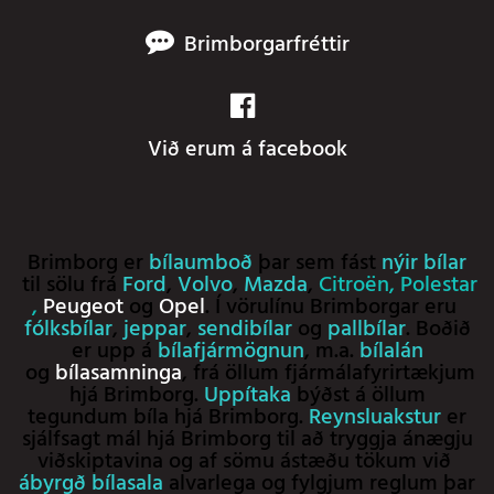
Brimborgarfréttir
Við erum á facebook
Brimborg er
bílaumboð
þar sem fást
nýir bílar
til sölu frá
Ford
,
Volvo
,
Mazda
,
Citroën
,
Polestar
,
Peugeot
og
Opel
. Í vörulínu Brimborgar eru
fólksbílar
,
jeppar
,
sendibílar
og
pallbílar
. Boðið
er upp á
bílafjármögnun
, m.a.
bílalán
og
bílasamninga
, frá öllum fjármálafyrirtækjum
hjá Brimborg.
Uppítaka
býðst á öllum
tegundum bíla hjá Brimborg.
Reynsluakstur
er
sjálfsagt mál hjá Brimborg til að tryggja ánægju
viðskiptavina og af sömu ástæðu tökum við
ábyrgð bílasala
alvarlega og fylgjum reglum þar