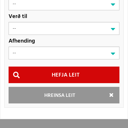
Verð til
Afhending
Hefja
HREINSA LEIT
leit