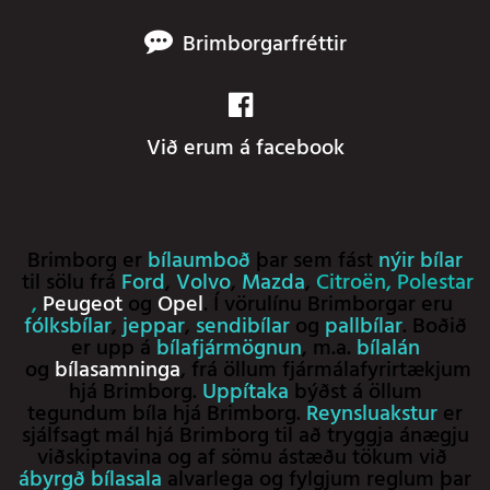
Brimborgarfréttir
Við erum á facebook
Brimborg er
bílaumboð
þar sem fást
nýir bílar
til sölu frá
Ford
,
Volvo
,
Mazda
,
Citroën
,
Polestar
,
Peugeot
og
Opel
. Í vörulínu Brimborgar eru
fólksbílar
,
jeppar
,
sendibílar
og
pallbílar
. Boðið
er upp á
bílafjármögnun
, m.a.
bílalán
og
bílasamninga
, frá öllum fjármálafyrirtækjum
hjá Brimborg.
Uppítaka
býðst á öllum
tegundum bíla hjá Brimborg.
Reynsluakstur
er
sjálfsagt mál hjá Brimborg til að tryggja ánægju
viðskiptavina og af sömu ástæðu tökum við
ábyrgð bílasala
alvarlega og fylgjum reglum þar