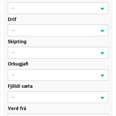
Drif
Skipting
Orkugjafi
Fjöldi sæta
Verð frá