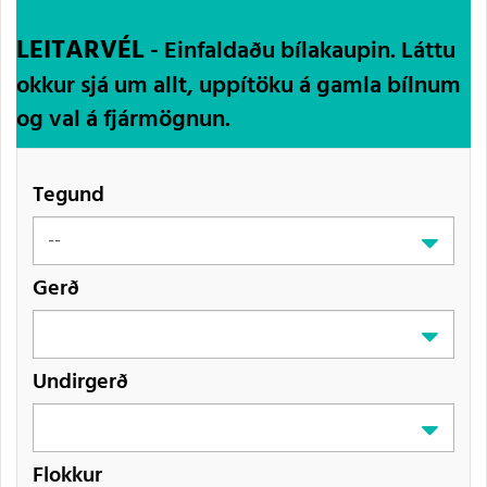
LEITARVÉL
- Einfaldaðu bílakaupin. Láttu
okkur sjá um allt, uppítöku á gamla bílnum
og val á fjármögnun.
Tegund
Gerð
Undirgerð
Flokkur