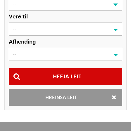
Verð til
Afhending
Hefja
HREINSA LEIT
leit