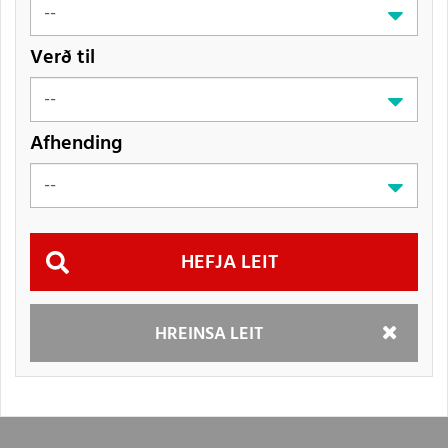
Verð til
Afhending
Hefja
HREINSA LEIT
leit