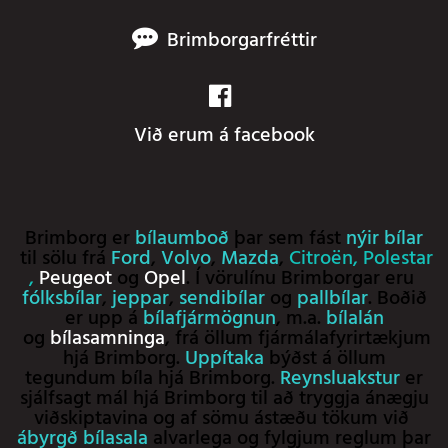
Brimborgarfréttir
Við erum á facebook
Brimborg er
bílaumboð
þar sem fást
nýir bílar
til sölu frá
Ford
,
Volvo
,
Mazda
,
Citroën
,
Polestar
,
Peugeot
og
Opel
. Í vörulínu Brimborgar eru
fólksbílar
,
jeppar
,
sendibílar
og
pallbílar
. Boðið
er upp á
bílafjármögnun
, m.a.
bílalán
og
bílasamninga
, frá öllum fjármálafyrirtækjum
hjá Brimborg.
Uppítaka
býðst á öllum
tegundum bíla hjá Brimborg.
Reynsluakstur
er
sjálfsagt mál hjá Brimborg til að tryggja ánægju
viðskiptavina og af sömu ástæðu tökum við
ábyrgð bílasala
alvarlega og fylgjum reglum þar