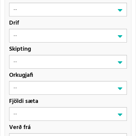
Drif
Skipting
Orkugjafi
Fjöldi sæta
Verð frá