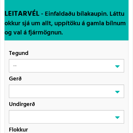
LEITARVÉL
- Einfaldaðu bílakaupin. Láttu
okkur sjá um allt, uppítöku á gamla bílnum
og val á fjármögnun.
Tegund
Gerð
Undirgerð
Flokkur