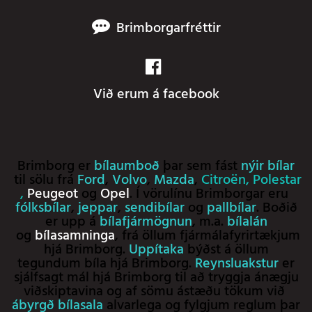
Brimborgarfréttir
Við erum á facebook
Brimborg er
bílaumboð
þar sem fást
nýir bílar
til sölu frá
Ford
,
Volvo
,
Mazda
,
Citroën
,
Polestar
,
Peugeot
og
Opel
. Í vörulínu Brimborgar eru
fólksbílar
,
jeppar
,
sendibílar
og
pallbílar
. Boðið
er upp á
bílafjármögnun
, m.a.
bílalán
og
bílasamninga
, frá öllum fjármálafyrirtækjum
hjá Brimborg.
Uppítaka
býðst á öllum
tegundum bíla hjá Brimborg.
Reynsluakstur
er
sjálfsagt mál hjá Brimborg til að tryggja ánægju
viðskiptavina og af sömu ástæðu tökum við
ábyrgð bílasala
alvarlega og fylgjum reglum þar