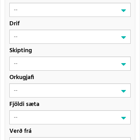
Drif
Skipting
Orkugjafi
Fjöldi sæta
Verð frá