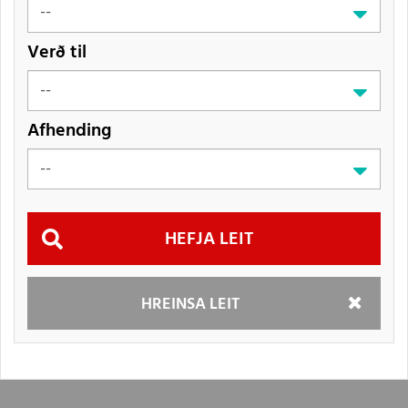
Verð til
Afhending
Hefja
HREINSA LEIT
leit