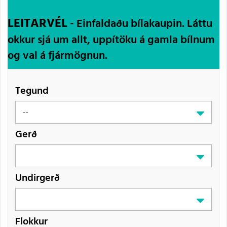
LEITARVÉL
- Einfaldaðu bílakaupin. Láttu
okkur sjá um allt, uppítöku á gamla bílnum
og val á fjármögnun.
Tegund
Gerð
Undirgerð
Flokkur