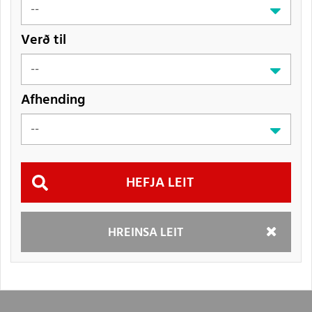
Verð til
Afhending
Hefja
HREINSA LEIT
leit