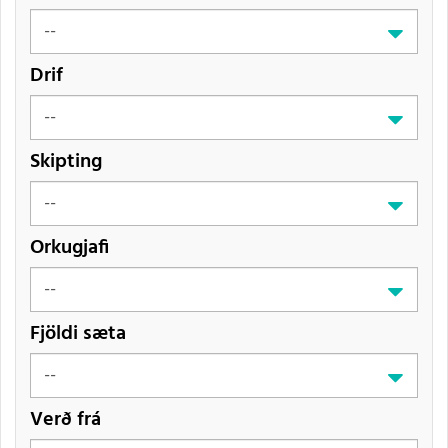
Drif
Skipting
Orkugjafi
Fjöldi sæta
Verð frá