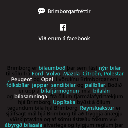
Brimborgarfréttir
Við erum á facebook
Brimborg er
bílaumboð
þar sem fást
nýir bílar
til sölu frá
Ford
,
Volvo
,
Mazda
,
Citroën
,
Polestar
,
Peugeot
og
Opel
. Í vörulínu Brimborgar eru
fólksbílar
,
jeppar
,
sendibílar
og
pallbílar
. Boðið
er upp á
bílafjármögnun
, m.a.
bílalán
og
bílasamninga
, frá öllum fjármálafyrirtækjum
hjá Brimborg.
Uppítaka
býðst á öllum
tegundum bíla hjá Brimborg.
Reynsluakstur
er
sjálfsagt mál hjá Brimborg til að tryggja ánægju
viðskiptavina og af sömu ástæðu tökum við
ábyrgð bílasala
alvarlega og fylgjum reglum þar