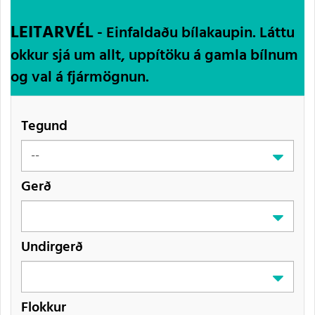
LEITARVÉL
- Einfaldaðu bílakaupin. Láttu
okkur sjá um allt, uppítöku á gamla bílnum
og val á fjármögnun.
Tegund
Gerð
Undirgerð
Flokkur