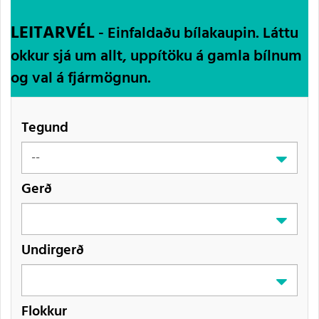
LEITARVÉL
- Einfaldaðu bílakaupin. Láttu
okkur sjá um allt, uppítöku á gamla bílnum
og val á fjármögnun.
Tegund
Gerð
Undirgerð
Flokkur