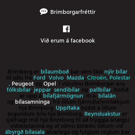
Brimborgarfréttir
Við erum á facebook
Brimborg er
bílaumboð
þar sem fást
nýir bílar
til sölu frá
Ford
,
Volvo
,
Mazda
,
Citroën
,
Polestar
,
Peugeot
og
Opel
. Í vörulínu Brimborgar eru
fólksbílar
,
jeppar
,
sendibílar
og
pallbílar
. Boðið
er upp á
bílafjármögnun
, m.a.
bílalán
og
bílasamninga
, frá öllum fjármálafyrirtækjum
hjá Brimborg.
Uppítaka
býðst á öllum
tegundum bíla hjá Brimborg.
Reynsluakstur
er
sjálfsagt mál hjá Brimborg til að tryggja ánægju
viðskiptavina og af sömu ástæðu tökum við
ábyrgð bílasala
alvarlega og fylgjum reglum þar