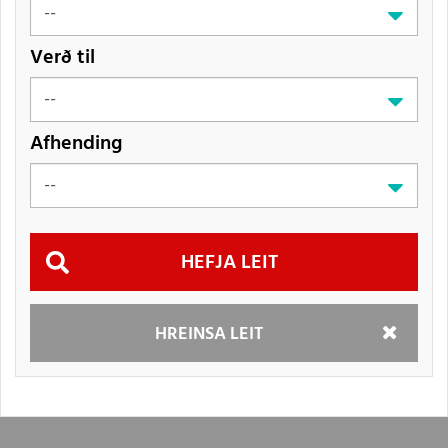
Verð til
Afhending
Hefja
HREINSA LEIT
leit