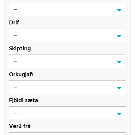
Drif
Skipting
Orkugjafi
Fjöldi sæta
Verð frá