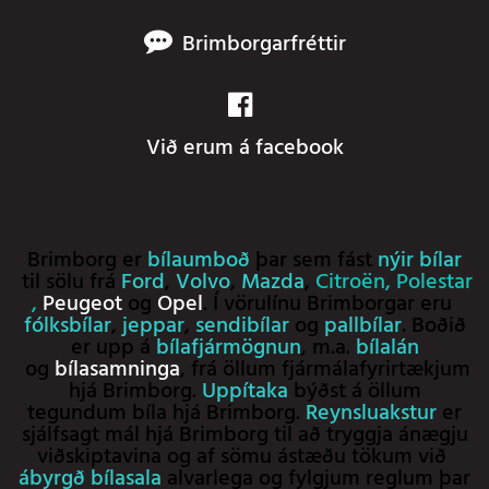
Brimborgarfréttir
Við erum á facebook
Brimborg er
bílaumboð
þar sem fást
nýir bílar
til sölu frá
Ford
,
Volvo
,
Mazda
,
Citroën
,
Polestar
,
Peugeot
og
Opel
. Í vörulínu Brimborgar eru
fólksbílar
,
jeppar
,
sendibílar
og
pallbílar
. Boðið
er upp á
bílafjármögnun
, m.a.
bílalán
og
bílasamninga
, frá öllum fjármálafyrirtækjum
hjá Brimborg.
Uppítaka
býðst á öllum
tegundum bíla hjá Brimborg.
Reynsluakstur
er
sjálfsagt mál hjá Brimborg til að tryggja ánægju
viðskiptavina og af sömu ástæðu tökum við
ábyrgð bílasala
alvarlega og fylgjum reglum þar