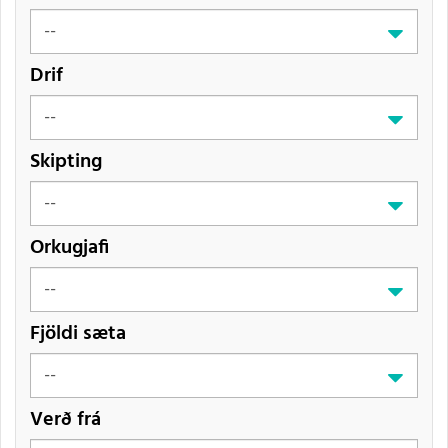
Drif
Skipting
Orkugjafi
Fjöldi sæta
Verð frá