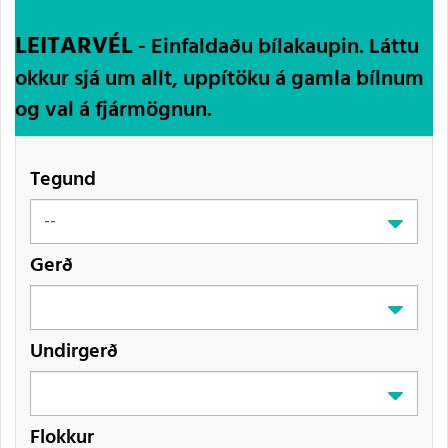
LEITARVÉL
- Einfaldaðu bílakaupin. Láttu
okkur sjá um allt, uppítöku á gamla bílnum
og val á fjármögnun.
Tegund
Gerð
Undirgerð
Flokkur