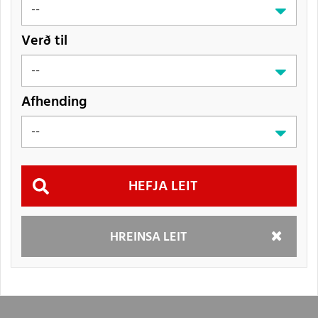
Verð til
Afhending
Hefja
HREINSA LEIT
leit