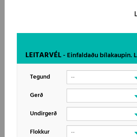
LEITARVÉL
- Einfaldaðu bílakaupin. 
Tegund
Gerð
Undirgerð
Flokkur