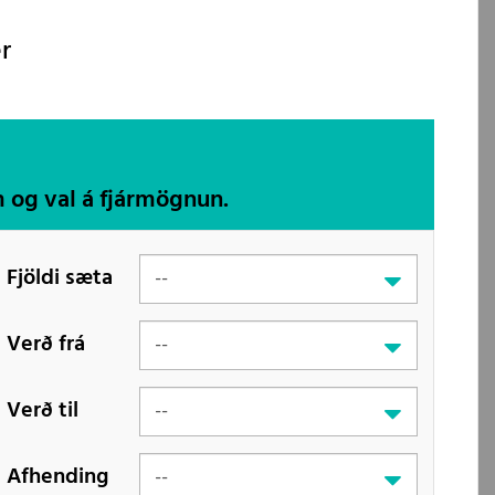
r
m og val á fjármögnun.
Fjöldi sæta
Verð frá
Verð til
Afhending