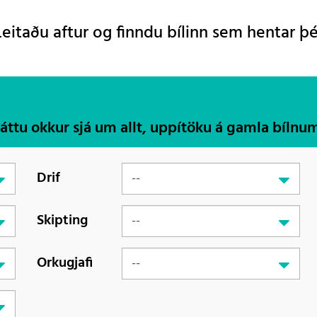
Leitaðu aftur og finndu bílinn sem hentar þé
Láttu okkur sjá um allt, uppítöku á gamla bílnu
Drif
Skipting
Orkugjafi