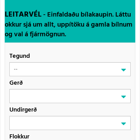
LEITARVÉL
- Einfaldaðu bílakaupin. Láttu
okkur sjá um allt, uppítöku á gamla bílnum
og val á fjármögnun.
Tegund
Gerð
Undirgerð
Flokkur