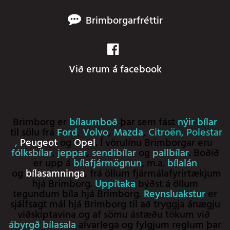
Brimborgarfréttir
Við erum á facebook
Brimborg er
bílaumboð
þar sem fást
nýir bílar
til sölu frá
Ford
,
Volvo
,
Mazda
,
Citroën
,
Polestar
,
Peugeot
og
Opel
. Í vörulínu Brimborgar eru
fólksbílar
,
jeppar
,
sendibílar
og
pallbílar
. Boðið
er upp á
bílafjármögnun
, m.a.
bílalán
og
bílasamninga
, frá öllum fjármálafyrirtækjum
hjá Brimborg.
Uppítaka
býðst á öllum
tegundum bíla hjá Brimborg.
Reynsluakstur
er
sjálfsagt mál hjá Brimborg til að tryggja ánægju
viðskiptavina og af sömu ástæðu tökum við
ábyrgð bílasala
alvarlega og fylgjum reglum þar