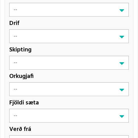
Drif
Skipting
Orkugjafi
Fjöldi sæta
Verð frá