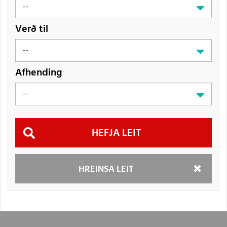
Verð til
Afhending
Hefja
HREINSA LEIT
leit