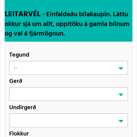
LEITARVÉL
- Einfaldaðu bílakaupin. Láttu
okkur sjá um allt, uppítöku á gamla bílnum
og val á fjármögnun.
Tegund
Gerð
Undirgerð
Flokkur