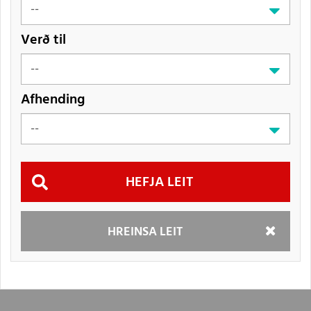
Verð til
Afhending
Hefja
HREINSA LEIT
leit