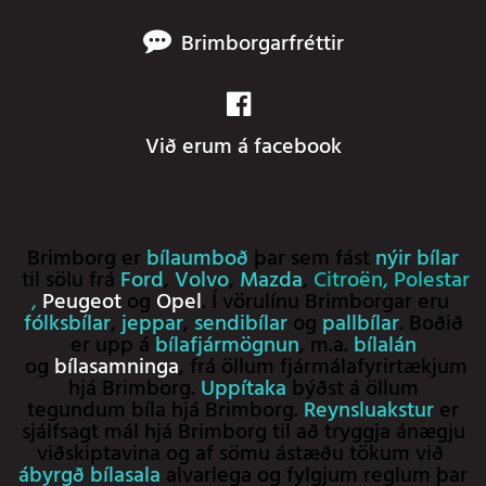
Brimborgarfréttir
Við erum á facebook
Brimborg er
bílaumboð
þar sem fást
nýir bílar
til sölu frá
Ford
,
Volvo
,
Mazda
,
Citroën
,
Polestar
,
Peugeot
og
Opel
. Í vörulínu Brimborgar eru
fólksbílar
,
jeppar
,
sendibílar
og
pallbílar
. Boðið
er upp á
bílafjármögnun
, m.a.
bílalán
og
bílasamninga
, frá öllum fjármálafyrirtækjum
hjá Brimborg.
Uppítaka
býðst á öllum
tegundum bíla hjá Brimborg.
Reynsluakstur
er
sjálfsagt mál hjá Brimborg til að tryggja ánægju
viðskiptavina og af sömu ástæðu tökum við
ábyrgð bílasala
alvarlega og fylgjum reglum þar