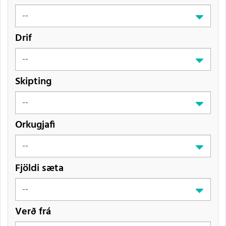
Drif
Skipting
Orkugjafi
Fjöldi sæta
Verð frá