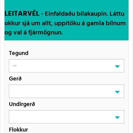
LEITARVÉL
- Einfaldaðu bílakaupin. Láttu
okkur sjá um allt, uppítöku á gamla bílnum
og val á fjármögnun.
Tegund
Gerð
Undirgerð
Flokkur