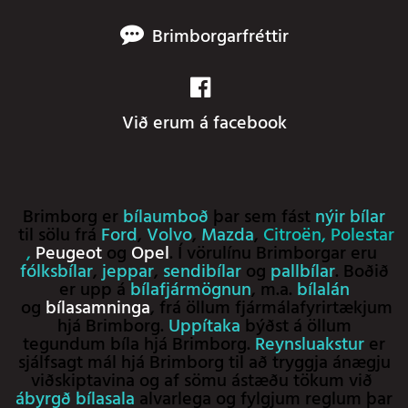
Brimborgarfréttir
Við erum á facebook
Brimborg er
bílaumboð
þar sem fást
nýir bílar
til sölu frá
Ford
,
Volvo
,
Mazda
,
Citroën
,
Polestar
,
Peugeot
og
Opel
. Í vörulínu Brimborgar eru
fólksbílar
,
jeppar
,
sendibílar
og
pallbílar
. Boðið
er upp á
bílafjármögnun
, m.a.
bílalán
og
bílasamninga
, frá öllum fjármálafyrirtækjum
hjá Brimborg.
Uppítaka
býðst á öllum
tegundum bíla hjá Brimborg.
Reynsluakstur
er
sjálfsagt mál hjá Brimborg til að tryggja ánægju
viðskiptavina og af sömu ástæðu tökum við
ábyrgð bílasala
alvarlega og fylgjum reglum þar