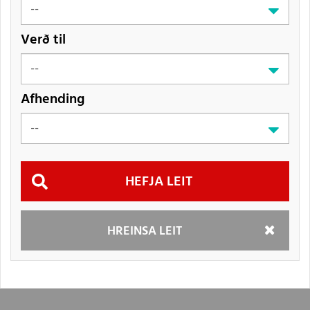
Verð til
Afhending
Hefja
HREINSA LEIT
leit