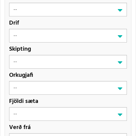
Drif
Skipting
Orkugjafi
Fjöldi sæta
Verð frá