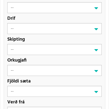
Drif
Skipting
Orkugjafi
Fjöldi sæta
Verð frá