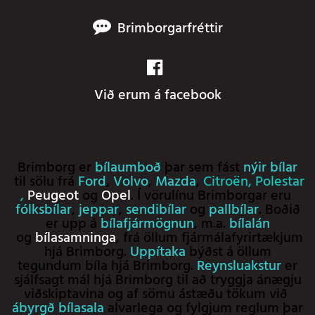
Brimborgarfréttir
Við erum á facebook
Brimborg er
bílaumboð
þar sem fást
nýir bílar
til sölu frá
Ford
,
Volvo
,
Mazda
,
Citroën
,
Polestar
,
Peugeot
og
Opel
. Í vörulínu Brimborgar eru
fólksbílar
,
jeppar
,
sendibílar
og
pallbílar
. Boðið
er upp á
bílafjármögnun
, m.a.
bílalán
og
bílasamninga
, frá öllum fjármálafyrirtækjum
hjá Brimborg.
Uppítaka
býðst á öllum
tegundum bíla hjá Brimborg.
Reynsluakstur
er
sjálfsagt mál hjá Brimborg til að tryggja ánægju
viðskiptavina og af sömu ástæðu tökum við
ábyrgð bílasala
alvarlega og fylgjum reglum þar