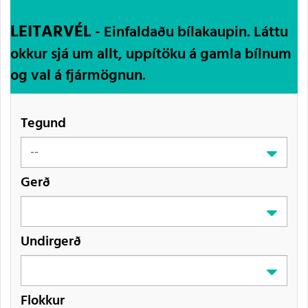
LEITARVÉL
- Einfaldaðu bílakaupin. Láttu
okkur sjá um allt, uppítöku á gamla bílnum
og val á fjármögnun.
Tegund
Gerð
Undirgerð
Flokkur