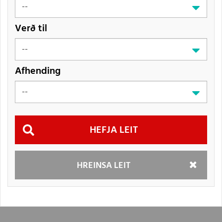
Verð til
Afhending
Hefja
HREINSA LEIT
leit