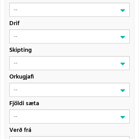
Drif
Skipting
Orkugjafi
Fjöldi sæta
Verð frá