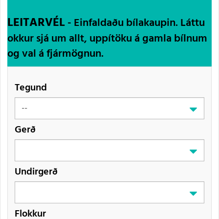
LEITARVÉL
- Einfaldaðu bílakaupin. Láttu
okkur sjá um allt, uppítöku á gamla bílnum
og val á fjármögnun.
Tegund
Gerð
Undirgerð
Flokkur