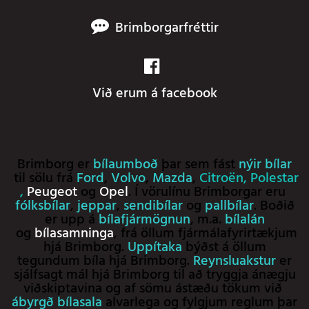
Brimborgarfréttir
Við erum á facebook
Brimborg er
bílaumboð
þar sem fást
nýir bílar
til sölu frá
Ford
,
Volvo
,
Mazda
,
Citroën
,
Polestar
,
Peugeot
og
Opel
. Í vörulínu Brimborgar eru
fólksbílar
,
jeppar
,
sendibílar
og
pallbílar
. Boðið
er upp á
bílafjármögnun
, m.a.
bílalán
og
bílasamninga
, frá öllum fjármálafyrirtækjum
hjá Brimborg.
Uppítaka
býðst á öllum
tegundum bíla hjá Brimborg.
Reynsluakstur
er
sjálfsagt mál hjá Brimborg til að tryggja ánægju
viðskiptavina og af sömu ástæðu tökum við
ábyrgð bílasala
alvarlega og fylgjum reglum þar