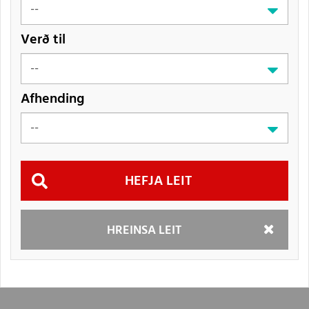
Verð til
Afhending
Hefja
HREINSA LEIT
leit