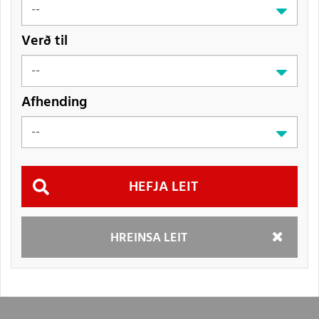
Verð til
Afhending
Hefja
HREINSA LEIT
leit