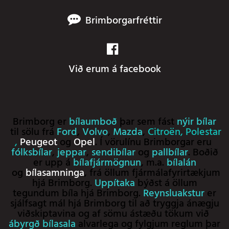
Brimborgarfréttir
Við erum á facebook
Brimborg er
bílaumboð
þar sem fást
nýir bílar
til sölu frá
Ford
,
Volvo
,
Mazda
,
Citroën
,
Polestar
,
Peugeot
og
Opel
. Í vörulínu Brimborgar eru
fólksbílar
,
jeppar
,
sendibílar
og
pallbílar
. Boðið
er upp á
bílafjármögnun
, m.a.
bílalán
og
bílasamninga
, frá öllum fjármálafyrirtækjum
hjá Brimborg.
Uppítaka
býðst á öllum
tegundum bíla hjá Brimborg.
Reynsluakstur
er
sjálfsagt mál hjá Brimborg til að tryggja ánægju
viðskiptavina og af sömu ástæðu tökum við
ábyrgð bílasala
alvarlega og fylgjum reglum þar