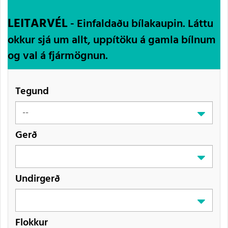
LEITARVÉL
- Einfaldaðu bílakaupin. Láttu
okkur sjá um allt, uppítöku á gamla bílnum
og val á fjármögnun.
Tegund
Gerð
Undirgerð
Flokkur