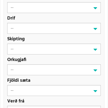
Drif
Skipting
Orkugjafi
Fjöldi sæta
Verð frá