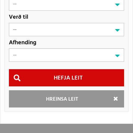
Verð til
Afhending
Hefja
HREINSA LEIT
leit