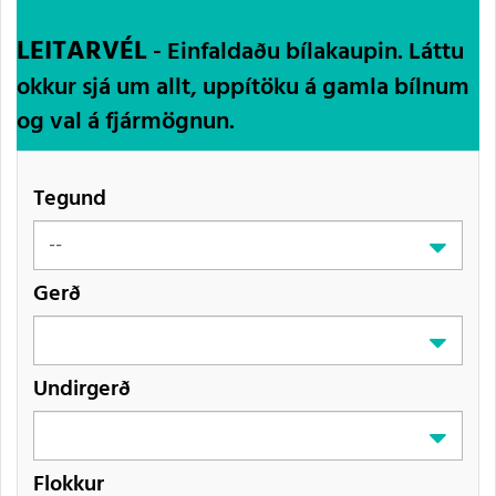
LEITARVÉL
- Einfaldaðu bílakaupin. Láttu
okkur sjá um allt, uppítöku á gamla bílnum
og val á fjármögnun.
Tegund
Gerð
Undirgerð
Flokkur