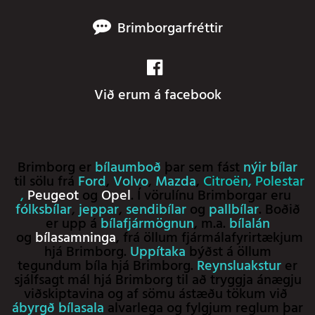
Brimborgarfréttir
Við erum á facebook
Brimborg er
bílaumboð
þar sem fást
nýir bílar
til sölu frá
Ford
,
Volvo
,
Mazda
,
Citroën
,
Polestar
,
Peugeot
og
Opel
. Í vörulínu Brimborgar eru
fólksbílar
,
jeppar
,
sendibílar
og
pallbílar
. Boðið
er upp á
bílafjármögnun
, m.a.
bílalán
og
bílasamninga
, frá öllum fjármálafyrirtækjum
hjá Brimborg.
Uppítaka
býðst á öllum
tegundum bíla hjá Brimborg.
Reynsluakstur
er
sjálfsagt mál hjá Brimborg til að tryggja ánægju
viðskiptavina og af sömu ástæðu tökum við
ábyrgð bílasala
alvarlega og fylgjum reglum þar