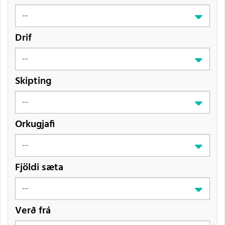
Drif
Skipting
Orkugjafi
Fjöldi sæta
Verð frá