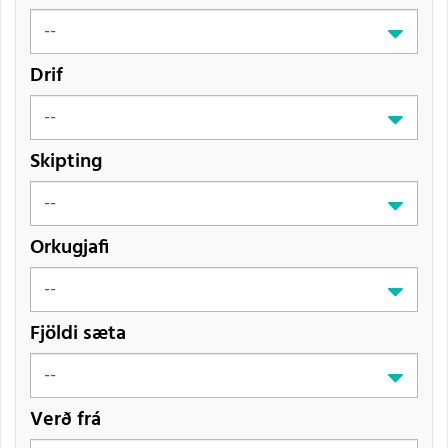
Drif
Skipting
Orkugjafi
Fjöldi sæta
Verð frá