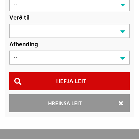
Verð til
Afhending
Hefja
HREINSA LEIT
leit