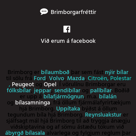
Brimborgarfréttir
Við erum á facebook
Brimborg er
bílaumboð
þar sem fást
nýir bílar
til sölu frá
Ford
,
Volvo
,
Mazda
,
Citroën
,
Polestar
,
Peugeot
og
Opel
. Í vörulínu Brimborgar eru
fólksbílar
,
jeppar
,
sendibílar
og
pallbílar
. Boðið
er upp á
bílafjármögnun
, m.a.
bílalán
og
bílasamninga
, frá öllum fjármálafyrirtækjum
hjá Brimborg.
Uppítaka
býðst á öllum
tegundum bíla hjá Brimborg.
Reynsluakstur
er
sjálfsagt mál hjá Brimborg til að tryggja ánægju
viðskiptavina og af sömu ástæðu tökum við
ábyrgð bílasala
alvarlega og fylgjum reglum þar