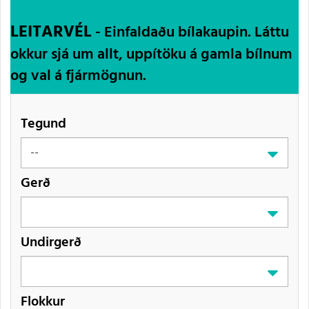
LEITARVÉL
- Einfaldaðu bílakaupin. Láttu
okkur sjá um allt, uppítöku á gamla bílnum
og val á fjármögnun.
Tegund
Gerð
Undirgerð
Flokkur