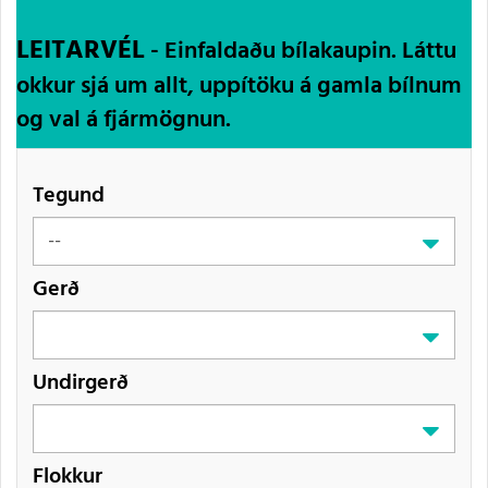
LEITARVÉL
- Einfaldaðu bílakaupin. Láttu
okkur sjá um allt, uppítöku á gamla bílnum
og val á fjármögnun.
Tegund
Gerð
Undirgerð
Flokkur