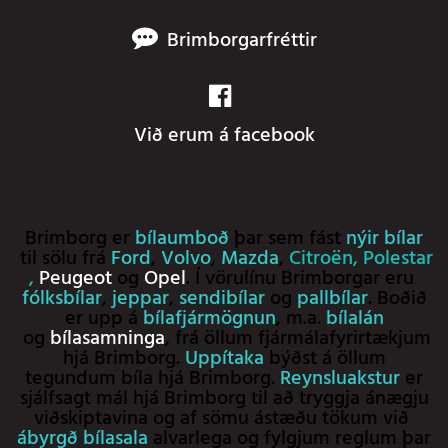
Brimborgarfréttir
Við erum á facebook
Brimborg er
bílaumboð
þar sem fást
nýir bílar
til sölu frá
Ford
,
Volvo
,
Mazda
,
Citroën
,
Polestar
,
Peugeot
og
Opel
. Í vörulínu Brimborgar eru
fólksbílar
,
jeppar
,
sendibílar
og
pallbílar
. Boðið
er upp á
bílafjármögnun
, m.a.
bílalán
og
bílasamninga
, frá öllum fjármálafyrirtækjum
hjá Brimborg.
Uppítaka
býðst á öllum
tegundum bíla hjá Brimborg.
Reynsluakstur
er
sjálfsagt mál hjá Brimborg til að tryggja ánægju
viðskiptavina og af sömu ástæðu tökum við
ábyrgð bílasala
alvarlega og fylgjum reglum þar