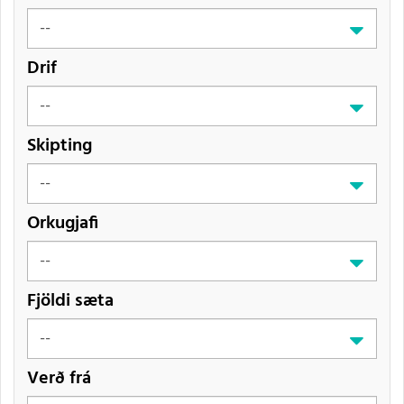
Drif
Skipting
Orkugjafi
Fjöldi sæta
Verð frá