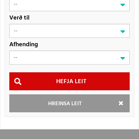
Verð til
Afhending
Hefja
HREINSA LEIT
leit