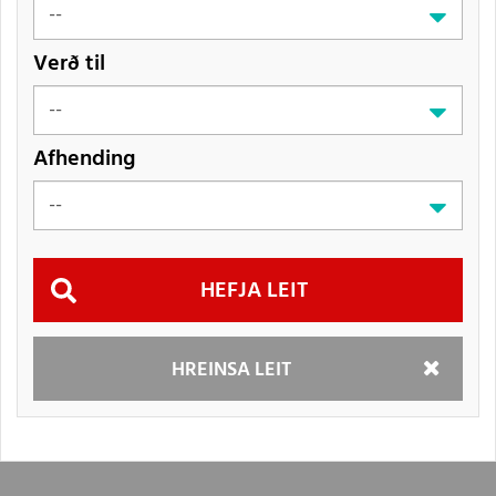
Verð til
Afhending
Hefja
HREINSA LEIT
leit