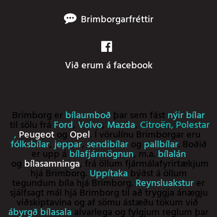
Brimborgarfréttir
Við erum á facebook
Brimborg er
bílaumboð
þar sem fást
nýir bílar
til sölu frá
Ford
,
Volvo
,
Mazda
,
Citroën
,
Polestar
,
Peugeot
og
Opel
. Í vörulínu Brimborgar eru
fólksbílar
,
jeppar
,
sendibílar
og
pallbílar
. Boðið
er upp á
bílafjármögnun
, m.a.
bílalán
og
bílasamninga
, frá öllum fjármálafyrirtækjum
hjá Brimborg.
Uppítaka
býðst á öllum
tegundum bíla hjá Brimborg.
Reynsluakstur
er
sjálfsagt mál hjá Brimborg til að tryggja ánægju
viðskiptavina og af sömu ástæðu tökum við
ábyrgð bílasala
alvarlega og fylgjum reglum þar