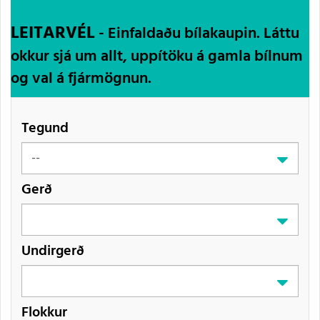
LEITARVÉL
- Einfaldaðu bílakaupin. Láttu
okkur sjá um allt, uppítöku á gamla bílnum
og val á fjármögnun.
Tegund
Gerð
Undirgerð
Flokkur