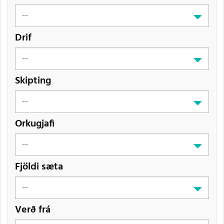
Drif
Skipting
Orkugjafi
Fjöldi sæta
Verð frá