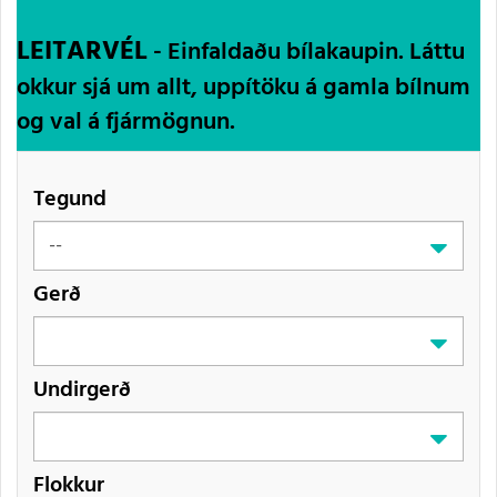
LEITARVÉL
- Einfaldaðu bílakaupin. Láttu
okkur sjá um allt, uppítöku á gamla bílnum
og val á fjármögnun.
Tegund
Gerð
Undirgerð
Flokkur