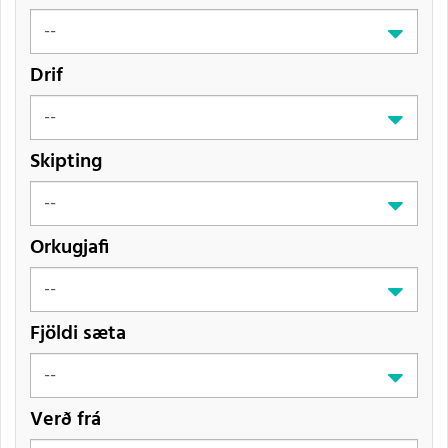
Drif
Skipting
Orkugjafi
Fjöldi sæta
Verð frá