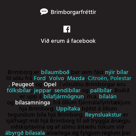
Brimborgarfréttir
Við erum á facebook
Brimborg er
bílaumboð
þar sem fást
nýir bílar
til sölu frá
Ford
,
Volvo
,
Mazda
,
Citroën
,
Polestar
,
Peugeot
og
Opel
. Í vörulínu Brimborgar eru
fólksbílar
,
jeppar
,
sendibílar
og
pallbílar
. Boðið
er upp á
bílafjármögnun
, m.a.
bílalán
og
bílasamninga
, frá öllum fjármálafyrirtækjum
hjá Brimborg.
Uppítaka
býðst á öllum
tegundum bíla hjá Brimborg.
Reynsluakstur
er
sjálfsagt mál hjá Brimborg til að tryggja ánægju
viðskiptavina og af sömu ástæðu tökum við
ábyrgð bílasala
alvarlega og fylgjum reglum þar