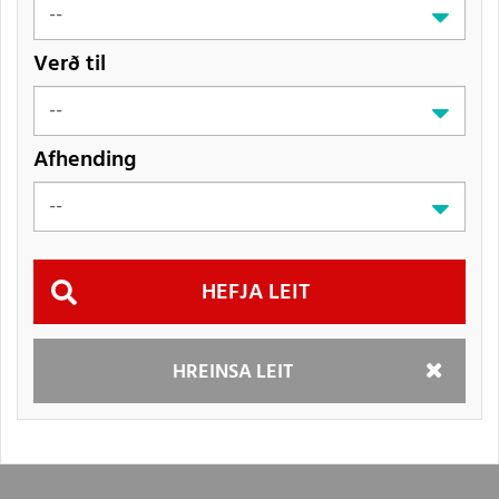
Verð til
Afhending
Hefja
HREINSA LEIT
leit